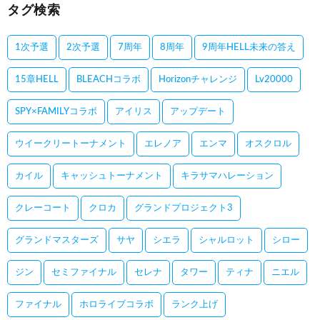
タグ検索
1次予選
2次予選
7周年
8周年
9周年HELL未来の答え
15章HELL
BLEACHコラボ
Horizonチャレンジ
Lv20000
SPY×FAMILYコラボ
アイリス
アップデート
ウイークリートーナメント
エレノア
エンマ
オスクロル
カイル
キャッシュトーナメント
キラサマハレーション
クレーコート
クロカ
グランドプロジェクト3
グランドマスターズ
サヤ
シエラ
シャルロット
シロー
ジン
セミファイナル
セレナ
タワー
ティナ
ニエル
ファイナル
ホロライブコラボ
ランク上げ