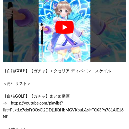
【白猫GOLF】【ガチャ】エクセリア ディバイン・スケイル
＜再生リスト＞
【白猫GOLF】【ガチャ】まとめ動画
→ https://youtube.com/playlist?
list=PLktLx7elxFr0OsCi2DDj1ilQHbMGVKpuL&si=T0X3Pn781AiE16
NE