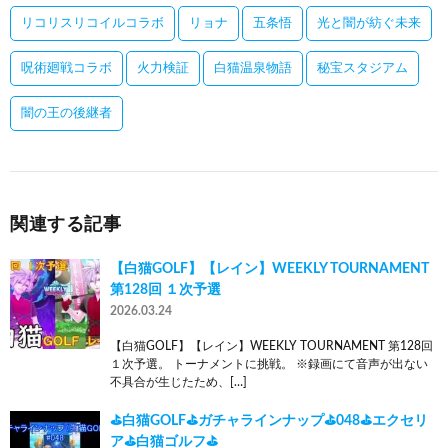
リコリスリコイルコラボ
リョナ
五条悟
光と闇が紡ぐ未来
呪術廻戦コラボ
火力検証
白猫温泉物語
秘宝スタジアム
闇の王の後継者
関連する記事
【白猫GOLF】【レイン】WEEKLY TOURNAMENT
第128回 １次予選
2026.03.24
【白猫GOLF】【レイン】WEEKLY TOURNAMENT 第128回
１次予選。 トーナメントに挑戦。 ※録画にて音声が出ない
不具合が生じたため、[…]
⛳白猫GOLF⛳ガチャラインナップ⛳048⛳エクセリ
ア⛳白猫ゴルフ⛳