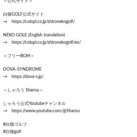
＜公式サイト＞
白猫GOLF公式サイト
→ https://colopl.co.jp/shironekogolf/
NEKO GOLE (English translation)
→ https://colopl.co.jp/shironekogolf/en/
＜フリーBGM＞
DOVA-SYNDROME
→ https://dova-s.jp/
＜しゃろう Sharou＞
しゃろう公式Youtubeチャンネル
→ https://www.youtube.com/@Sharou
#白猫ゴルフ
#白猫golf