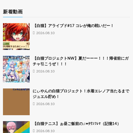
新着動画
【白猫】アライブド#17 コレが俺の戦いだー！
2026.08.10
【白猫プロジェクトNW】夏だーーー！！！帰省前にガ
チャ引こうぜ！！！
2026.08.10
にぃやんの白猫プロジェクト！水着エレノア当たるまで
ジュエル貯め！
2026.08.10
【白猫テニス】ぉ昼ご飯前の♫♥ﾀｳﾝﾌﾚﾏ（記憶14）
2026.08.10