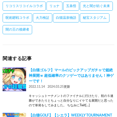
リコリスリコイルコラボ
リョナ
五条悟
光と闇が紡ぐ未来
呪術廻戦コラボ
火力検証
白猫温泉物語
秘宝スタジアム
闇の王の後継者
関連する記事
【白猫ゴルフ】マールのピックアップガチャで超絶
神展開ｗ 超低確率のクソゲーではありません！神ゲ
ーです！
2022.11.14
2024.03.25更新
キャッシュトーナメントのファイナルに行けたり、初の５連
勝ができたりとちょっと自分なりにイケてる展開だと思った
ので単発をしてみました。 ちなみにTwit[…]
【白猫GOLF】【シエラ】WEEKLY TOURNAMENT