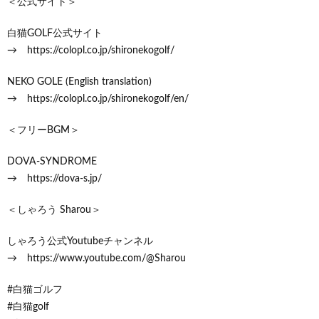
＜公式サイト＞
白猫GOLF公式サイト
→ https://colopl.co.jp/shironekogolf/
NEKO GOLE (English translation)
→ https://colopl.co.jp/shironekogolf/en/
＜フリーBGM＞
DOVA-SYNDROME
→ https://dova-s.jp/
＜しゃろう Sharou＞
しゃろう公式Youtubeチャンネル
→ https://www.youtube.com/@Sharou
#白猫ゴルフ
#白猫golf