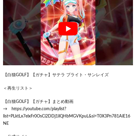
【白猫GOLF】【ガチャ】サテラ ブライト・サンレイズ
＜再生リスト＞
【白猫GOLF】【ガチャ】まとめ動画
→ https://youtube.com/playlist?
list=PLktLx7elxFr0OsCi2DDj1ilQHbMGVKpuL&si=T0X3Pn781AiE16
NE