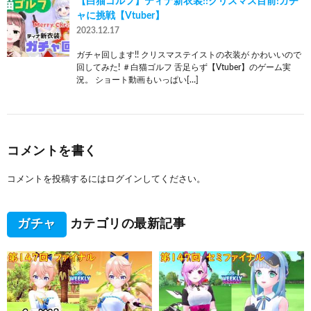
【白猫ゴルフ】ティナ新衣装!!クリスマス目前!ガチ
ャに挑戦【Vtuber】
2023.12.17
ガチャ回します!! クリスマステイストの衣装が かわいいので
回してみた! ＃白猫ゴルフ 舌足らず【Vtuber】のゲーム実
況。 ショート動画もいっぱい[…]
コメントを書く
コメントを投稿するには
ログイン
してください。
ガチャ
カテゴリの最新記事