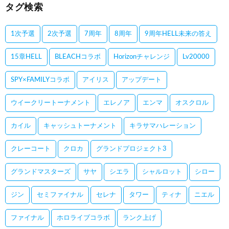
タグ検索
1次予選
2次予選
7周年
8周年
9周年HELL未来の答え
15章HELL
BLEACHコラボ
Horizonチャレンジ
Lv20000
SPY×FAMILYコラボ
アイリス
アップデート
ウイークリートーナメント
エレノア
エンマ
オスクロル
カイル
キャッシュトーナメント
キラサマハレーション
クレーコート
クロカ
グランドプロジェクト3
グランドマスターズ
サヤ
シエラ
シャルロット
シロー
ジン
セミファイナル
セレナ
タワー
ティナ
ニエル
ファイナル
ホロライブコラボ
ランク上げ