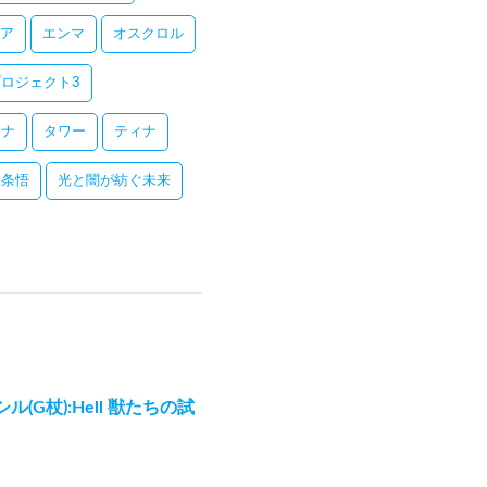
ア
エンマ
オスクロル
ロジェクト3
レナ
タワー
ティナ
五条悟
光と闇が紡ぐ未来
ル(G杖):Hell 獣たちの試