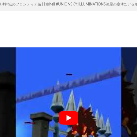
#神域のフロンティア編11章hell #UNIONSKY:ILLUMINATIONS流星の章 #ユ