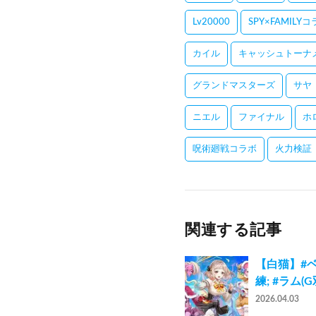
Lv20000
SPY×FAMILY
カイル
キャッシュトーナ
グランドマスターズ
サヤ
ニエル
ファイナル
ホ
呪術廻戦コラボ
火力検証
関連する記事
【白猫】#ベア
練; #ラム(G
2026.04.03