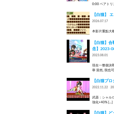
0:00 ベアトリス
【白猫】 エ
2026.07.17
本影片重點大概就
【白猫】合戰V
念】2023-0
2023.08.01
現在一整個決
舉 當然, 我也
【白猫プロジ
2022.11.22
2
武器：シャルロッ
強化+40% […]
【白猫】ど