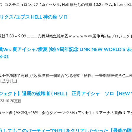
, コスモニョロンポス 1:57 セシル, Hell 獣たちの試練 10:25 ラム, Inferno B
リクス/ユプス HELL 神の座 ソロ
 7:30 ~ 9:09 … …… 凡骨AI雑魚雑魚乙ｗｗｗｗｗｗ(屈伸 #白猫プロジェクト
er. 夏アイシャ/愛夏 (剑) 9周年記念 LINK NEW WORLD’S 
8-01
戰王任務轉了高難度後, 就沒有一個適合的場地來「驗收」一些剛剛技覺角色…
可以試打[…]
ェクト】退屈の破壊者 ( HELL ) 正月アイシャ ソロ【NEW W
023.10.20更新
ト餅 ( AS強化+45%、会心ダメージ+25% ) アクセ1：リアーナの首飾り ア
うしてもこのパーティーでHELLをクリアしたかった【最後の