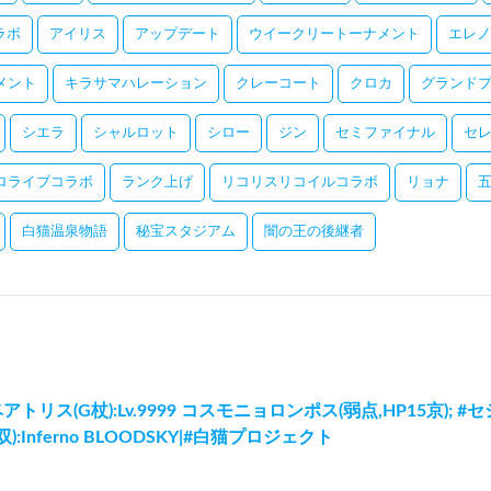
コラボ
アイリス
アップデート
ウイークリートーナメント
エレノ
メント
キラサマハレーション
クレーコート
クロカ
グランドプ
シエラ
シャルロット
シロー
ジン
セミファイナル
セ
ロライブコラボ
ランク上げ
リコリスリコイルコラボ
リョナ
白猫温泉物語
秘宝スタジアム
闇の王の後継者
トリス(G杖):Lv.9999 コスモニョロンポス(弱点,HP15京); #セシ
双):Inferno BLOODSKY|#白猫プロジェクト