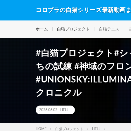
コロプラの白猫シリーズ最新動画
ホーム
白猫プロジェクト
白猫テニス
#白猫プロジェクト#シャル
ちの試練 #神域のフロンテ
#UNIONSKY:ILLUM
クロニクル
2026.06.02
HELL
HOME
白猫プロジェクト
HELL