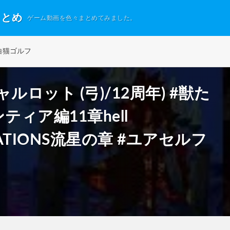
まとめ
ゲーム動画を色々まとめてみました。
白猫ゴルフ
ロット (弓)/12周年) #獣た
ィア編11章hell
INATIONS流星の章 #ユアセルフ