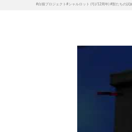
#白猫プロジェクト#シャルロット (弓)/12周年) #獣たちの試練 