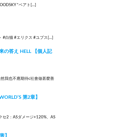
LOODSKY *ベアト[…]
 #白猫 #エリクス #ユプス[…]
未来の答え HELL 【個人記
雖然我也不應期待c社會做甚麼善
ORLD’S 第2章】
クセ2：ASダメージ+120%、AS
障害】