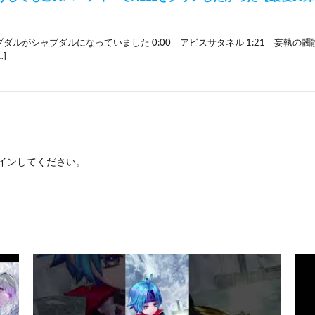
ダルがシャブダルになっていました 0:00 アビスサタネル 1:21 妄執の髑髏 5
…]
イン
してください。