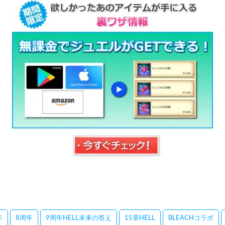
年
8周年
9周年HELL未来の答え
15章HELL
BLEACHコラボ