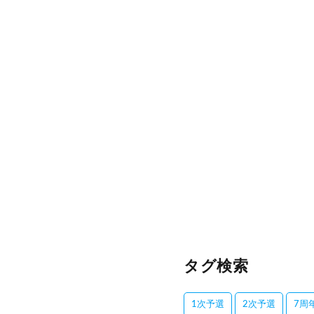
タグ検索
1次予選
2次予選
7周