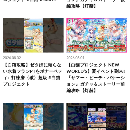
編攻略【灯赫】
2026.08.02
2026.08.01
【白猫攻略】ゼタ姉に頼らな
【白猫プロジェクト NEW
い水着フランPTをボナーペテ
WORLD’S】夏イベント到来‼
ィ♪ 打練磨〈破〉超級 #白猫
『サマー・ビーチ・バケーシ
プロジェクト
ョン』ガチャ＆ストーリー前
編攻略【灯赫】