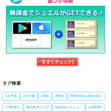
タグ検索
1次予選
2次予選
7周年
8周年
9周年HELL未来の答え
15章HELL
BLEACHコラボ
Horizonチャレンジ
Lv20000