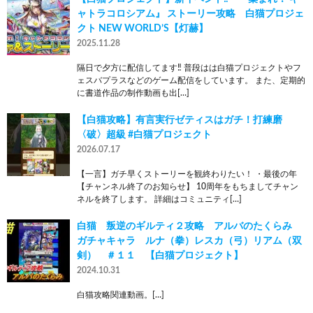
ャトラコロシアム』 ストーリー攻略 白猫プロジェ
クト NEW WORLD’S【灯赫】
2025.11.28
隔日で夕方に配信してます‼ 普段はは白猫プロジェクトやフ
ェスバプラスなどのゲーム配信をしています。 また、定期的
に書道作品の制作動画も出[…]
【白猫攻略】有言実行ゼティスはガチ！打練磨
〈破〉超級 #白猫プロジェクト
2026.07.17
【一言】ガチ早くストーリーを観終わりたい！ ・最後の年
【チャンネル終了のお知らせ】 10周年をもちましてチャン
ネルを終了します。 詳細はコミュニティ[…]
白猫 叛逆のギルティ２攻略 アルバのたくらみ
ガチャキャラ ルナ（拳）レスカ（弓）リアム（双
剣） ＃１１ 【白猫プロジェクト】
2024.10.31
白猫攻略関連動画。[…]