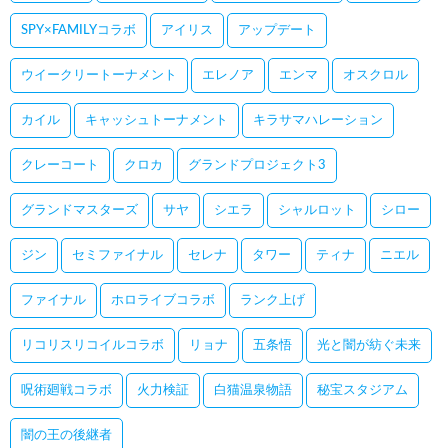
SPY×FAMILYコラボ
アイリス
アップデート
ウイークリートーナメント
エレノア
エンマ
オスクロル
カイル
キャッシュトーナメント
キラサマハレーション
クレーコート
クロカ
グランドプロジェクト3
グランドマスターズ
サヤ
シエラ
シャルロット
シロー
ジン
セミファイナル
セレナ
タワー
ティナ
ニエル
ファイナル
ホロライブコラボ
ランク上げ
リコリスリコイルコラボ
リョナ
五条悟
光と闇が紡ぐ未来
呪術廻戦コラボ
火力検証
白猫温泉物語
秘宝スタジアム
闇の王の後継者