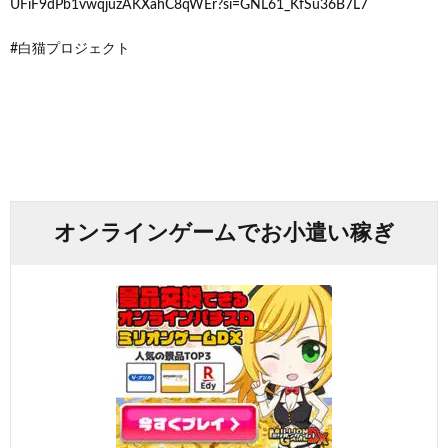
UFiF9dPb1vwqjuzAKXahC8qWEr?si=GNL61_KfSu36B7L7
#白猫プロジェクト
オンラインゲームでお小遣い稼ぎ