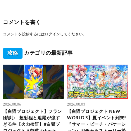
コメントを書く
コメントを投稿するには
ログイン
してください。
攻略
カテゴリの最新記事
2026.08.06
2026.08.03
【白猫プロジェクト】フラン
【白猫プロジェクト NEW
(鎖剣) 超射程と追尾が強す
WORLD’S】夏イベント到来‼
ぎる件【火力検証】#白猫プ
『サマー・ビーチ・バケーシ
ロジェクト #白猫 #shorts
ョン』ガチャ＆ストーリー後