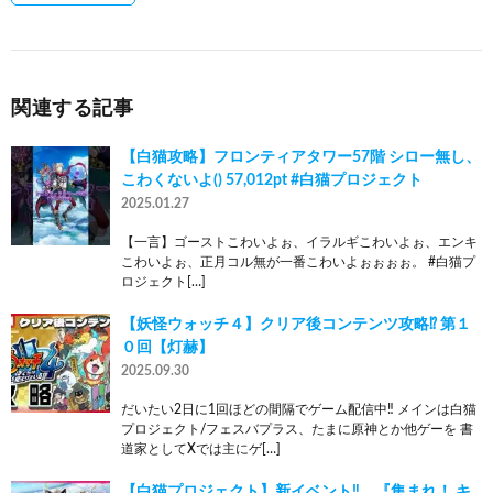
関連する記事
【白猫攻略】フロンティアタワー57階 シロー無し、
こわくないよ() 57,012pt #白猫プロジェクト
2025.01.27
【一言】ゴーストこわいよぉ、イラルギこわいよぉ、エンキ
こわいよぉ、正月コル無が一番こわいよぉぉぉぉ。 #白猫プ
ロジェクト[…]
【妖怪ウォッチ４】クリア後コンテンツ攻略⁉ 第１
０回【灯赫】
2025.09.30
だいたい2日に1回ほどの間隔でゲーム配信中‼ メインは白猫
プロジェクト/フェスバプラス、たまに原神とか他ゲーを 書
道家としてXでは主にゲ[…]
【白猫プロジェクト】新イベント‼ 『集まれ！ キ