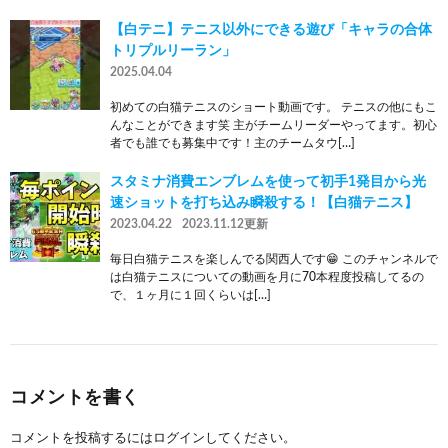
【白テニ】テニス以外にできる遊び「キャラの合体
トリプルリーラン」
2025.04.04
初めての白猫テニスのショート動画です。 テニスの他にもこ
んなことができます笑 主がチームリーダーやってます。初心
者でも誰でも募集中です！主のチームタウ[…]
スタミナ消費エンブレムを使って初手1発目から光
速ショットを打ち込み瞬殺する！【白猫テニス】
2023.04.22
2023.11.12更新
毎日白猫テニスを楽しんでる関西人です😁 このチャンネルで
は白猫テニスについての動画を月に70本程度投稿してるの
で、１ヶ月に１回くらいは[…]
コメントを書く
コメントを投稿するには
ログイン
してください。