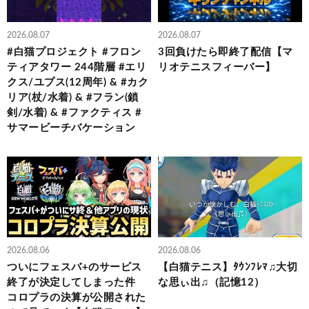
2026.08.07
2026.08.07
#白猫プロジェクト #フロン
3回負けたら即終了配信【マ
ティアタワー 244階層 #エリ
リオテニスフィーバー】
クス/ユプス(12周年) & #カク
リア(杖/水着) & #フラン(鎖
剣/水着) & #ファクティス #
サマービーチバケーション
2026.08.06
2026.08.06
ついにフェスバ+のサービス
【白猫テニス】ﾀｳﾝﾌﾚﾏ♫大切
終了が決定してしまった件
な思ぃ出♫（記憶12）
コロプラの決算が公開された