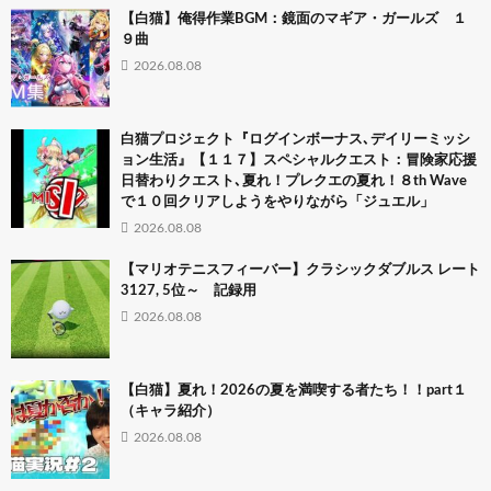
【白猫】俺得作業BGM：鏡面のマギア・ガールズ １
９曲
2026.08.08
白猫プロジェクト『ログインボーナス､デイリーミッシ
ョン生活』【１１７】スペシャルクエスト：冒険家応援
日替わりクエスト､夏れ！プレクエの夏れ！８th Wave
で１０回クリアしようをやりながら「ジュエル」
2026.08.08
【マリオテニスフィーバー】クラシックダブルス レート
3127, 5位～ 記録用
2026.08.08
【白猫】夏れ！2026の夏を満喫する者たち！！part１
（キャラ紹介）
2026.08.08