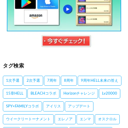
タグ検索
1次予選
2次予選
7周年
8周年
9周年HELL未来の答え
15章HELL
BLEACHコラボ
Horizonチャレンジ
Lv20000
SPY×FAMILYコラボ
アイリス
アップデート
ウイークリートーナメント
エレノア
エンマ
オスクロル