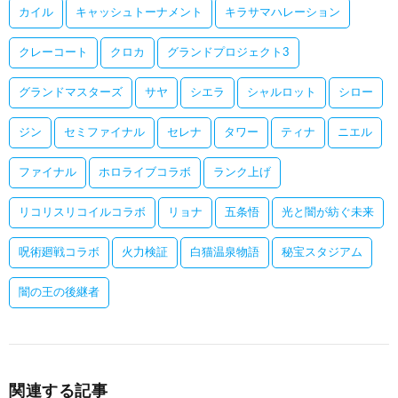
カイル
キャッシュトーナメント
キラサマハレーション
クレーコート
クロカ
グランドプロジェクト3
グランドマスターズ
サヤ
シエラ
シャルロット
シロー
ジン
セミファイナル
セレナ
タワー
ティナ
ニエル
ファイナル
ホロライブコラボ
ランク上げ
リコリスリコイルコラボ
リョナ
五条悟
光と闇が紡ぐ未来
呪術廻戦コラボ
火力検証
白猫温泉物語
秘宝スタジアム
闇の王の後継者
関連する記事