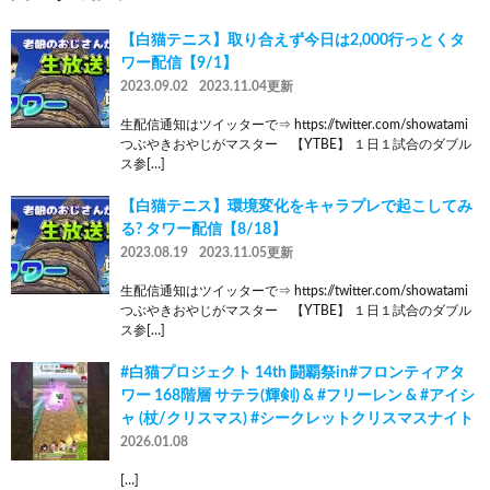
【白猫テニス】取り合えず今日は2,000行っとくタ
ワー配信【9/1】
2023.09.02
2023.11.04更新
生配信通知はツイッターで⇒ https://twitter.com/showatami
つぶやきおやじがマスター 【YTBE】 １日１試合のダブル
ス参[…]
【白猫テニス】環境変化をキャラプレで起こしてみ
る? タワー配信【8/18】
2023.08.19
2023.11.05更新
生配信通知はツイッターで⇒ https://twitter.com/showatami
つぶやきおやじがマスター 【YTBE】 １日１試合のダブル
ス参[…]
#白猫プロジェクト 14th 闘覇祭in#フロンティアタ
ワー 168階層 サテラ(輝剣) & #フリーレン & #アイシ
ャ (杖/クリスマス) #シークレットクリスマスナイト
2026.01.08
[…]