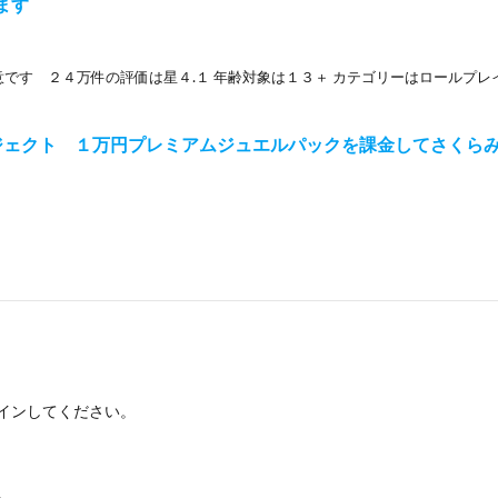
ます
意です ２４万件の評価は星４.１ 年齢対象は１３＋ カテゴリーはロールプレ
ジェクト １万円プレミアムジュエルパックを課金してさくら
イン
してください。