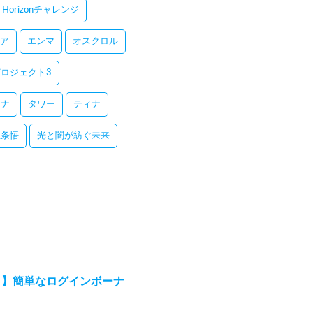
Horizonチャレンジ
ア
エンマ
オスクロル
ロジェクト3
レナ
タワー
ティナ
五条悟
光と闇が紡ぐ未来
２】簡単なログインボーナ