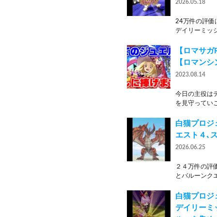
2026.05.18
24万件の評価
デイリーミッシ
【ロマサガ
【ロマンシ
2023.08.14
今日の主役はテ
を見守っていこ
白猫プロジ
エスト４､
2026.06.25
２４万件の評
とバルーンクエ
白猫プロジ
デイリーミ