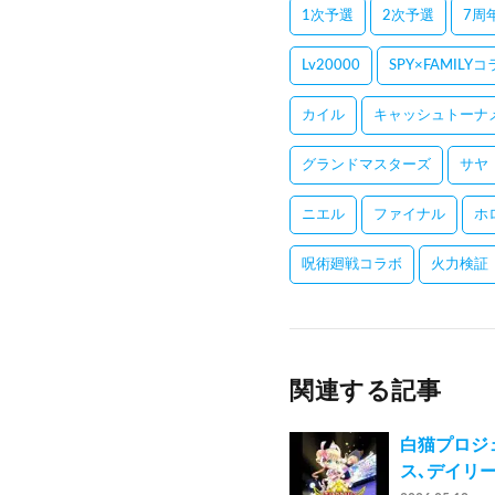
1次予選
2次予選
7周
Lv20000
SPY×FAMILY
カイル
キャッシュトーナ
グランドマスターズ
サヤ
ニエル
ファイナル
ホ
呪術廻戦コラボ
火力検証
関連する記事
白猫プロジ
ス､デイリ