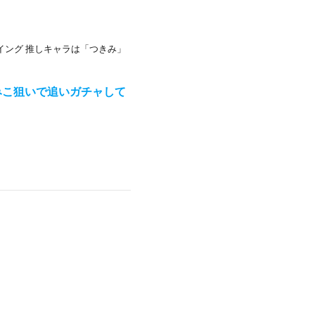
イング 推しキャラは「つきみ」
みこ狙いで追いガチャして