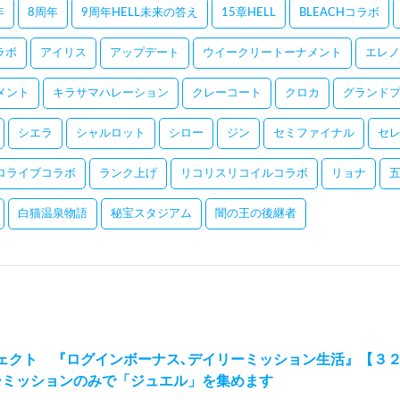
年
8周年
9周年HELL未来の答え
15章HELL
BLEACHコラボ
コラボ
アイリス
アップデート
ウイークリートーナメント
エレノ
メント
キラサマハレーション
クレーコート
クロカ
グランドプ
シエラ
シャルロット
シロー
ジン
セミファイナル
セ
ロライブコラボ
ランク上げ
リコリスリコイルコラボ
リョナ
白猫温泉物語
秘宝スタジアム
闇の王の後継者
ェクト 『ログインボーナス､デイリーミッション生活』【３
ーミッションのみで「ジュエル」を集めます