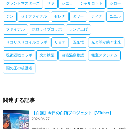
グランドマスターズ
サヤ
シエラ
シャルロット
シロー
ジン
セミファイナル
セレナ
タワー
ティナ
ニエル
ファイナル
ホロライブコラボ
ランク上げ
リコリスリコイルコラボ
リョナ
五条悟
光と闇が紡ぐ未来
呪術廻戦コラボ
火力検証
白猫温泉物語
秘宝スタジアム
闇の王の後継者
関連する記事
【白猫】今日の白猫プロジェクト【VTuber】
2026.06.27