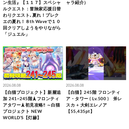
ン生活』【１１７】スペシャ
ャラ紹介）
ルクエスト：冒険家応援日替
わりクエスト､夏れ！プレク
エの夏れ！８th Waveで１０
回クリアしようをやりながら
「ジュエル」
2026.08.08
2026.08.08
【白猫プロジェクト】新層追
【白猫】245階 フロンティ
加 241~245階🗼フロンティ
ア・タワー ( Lv.500 ) 斧レ
アタワー🗼初見攻略‼ ～白猫
スカ + 大剣エレノア
プロジェクト NEW
【55,435pt】
WORLD’S【灯赫】