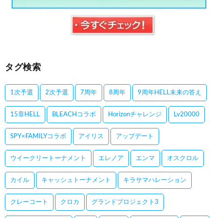
タグ検索
1次予選
2次予選
7周年
8周年
9周年HELL未来の答え
15章HELL
BLEACHコラボ
Horizonチャレンジ
Lv20000
SPY×FAMILYコラボ
アイリス
アップデート
ウイークリートーナメント
エレノア
エンマ
オスクロル
カイル
キャッシュトーナメント
キラサマハレーション
クレーコート
クロカ
グランドプロジェクト3