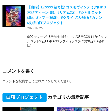
【白猫】Lv.9999 超奇怪! コスモヴィンデミア(HP 3
京):#ディーン(劍)、#リアム(双)、#シャルロット
(拳)、#ソフィ(極拳)、#クライヴ(大劍) & #カレン
(杖)|#白猫プロジェクト
2025.09.26
0:00 ディーン*18凸劍神 1:19 リアム*35凸GC双剣 2:42 シャ
ルロット*8凸CC拳 4:33 ソフィ（ホロライブ)*0凸3EX極拳
[…]
コメントを書く
コメントを投稿するには
ログイン
してください。
白猫プロジェクト
カテゴリの最新記事