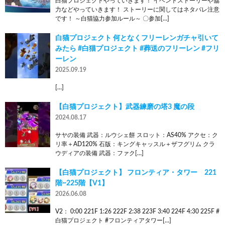
白猫プロジェクトやっていきます！ イベントストーリーや協
力などやっていきます！ ストーリーに関してはネタバレ注意
です！ ～白猫協力参加ルール～ 〇参加[…]
白猫プロジェクト 何となくフリーレンガチャ引いて
みたら #白猫プロジェクト #葬送のフリーレン #フリ
ーレン
2025.09.19
[…]
【白猫プロジェクト】武器練磨の塔3 魔の段
2024.08.17
サヤの装備 武器：ルウシェ餅 スロット：AS40% アクセ：ク
リ率＋AD120% 石版：キングキャッスル＋ザフグリム クラ
ウディアの装備 武器：ファク[…]
【白猫プロジェクト】 フロンティア・タワー 221
階~225階【V1】
2026.06.08
V2： 0:00 221F 1:26 222F 2:38 223F 3:40 224F 4:30 225F #
白猫プロジェクト #フロンティアタワー[…]