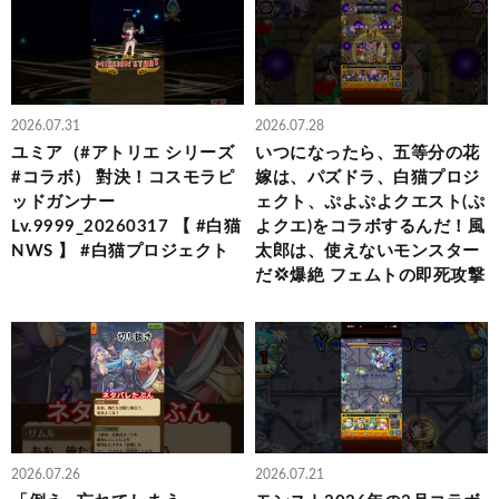
2026.07.31
2026.07.28
ユミア（#アトリエ シリーズ
いつになったら、五等分の花
#コラボ） 對決！コスモラピ
嫁は、パズドラ、白猫プロジ
ッドガンナー
ェクト、ぷよぷよクエスト(ぷ
Lv.9999_20260317 【 #白猫
よクエ)をコラボするんだ！風
NWS 】 #白猫プロジェクト
太郎は、使えないモンスター
だ💢爆絶 フェムトの即死攻撃
2026.07.26
2026.07.21