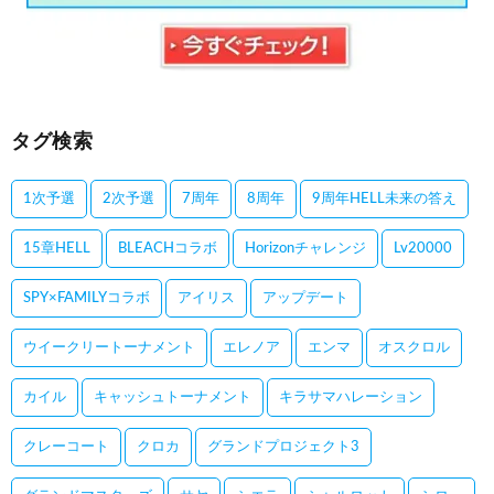
タグ検索
1次予選
2次予選
7周年
8周年
9周年HELL未来の答え
15章HELL
BLEACHコラボ
Horizonチャレンジ
Lv20000
SPY×FAMILYコラボ
アイリス
アップデート
ウイークリートーナメント
エレノア
エンマ
オスクロル
カイル
キャッシュトーナメント
キラサマハレーション
クレーコート
クロカ
グランドプロジェクト3