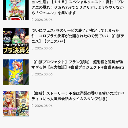
ョン生活』【１１５】スペシャルクエスト：夏れ！プレ
クエの夏れ！６th Waveで１０クリアしようをやりなが
ら「ジュエル」を集めます
2026.08.06
ついにフェスバ+のサービス終了が決定してしまった
件 コロプラの決算が公開されたので見ていく【白猫テ
ニス】【フェスバ+】
2026.08.06
【白猫プロジェクト】フラン(鎖剣) 超射程と追尾が強
すぎる件【火力検証】#白猫プロジェクト #白猫 #shorts
2026.08.06
【白猫】ストーリー：革命は洋梨の香り＆誓いのボナペ
ティ（助っ人選択会話＆タイムスタンプ付き）
2026.08.06