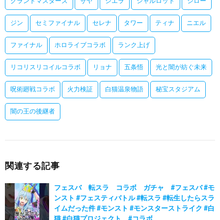
グランドマスターズ
サヤ
シエラ
シャルロット
シロー
ジン
セミファイナル
セレナ
タワー
ティナ
ニエル
ファイナル
ホロライブコラボ
ランク上げ
リコリスリコイルコラボ
リョナ
五条悟
光と闇が紡ぐ未来
呪術廻戦コラボ
火力検証
白猫温泉物語
秘宝スタジアム
闇の王の後継者
関連する記事
フェスバ 転スラ コラボ ガチャ #フェスバ #モ
ンスト #フェスティバトル #転スラ #転生したらスラ
イムだった件 #モンスト #モンスターストライク #白
猫 #白猫プロジェクト #コラボ