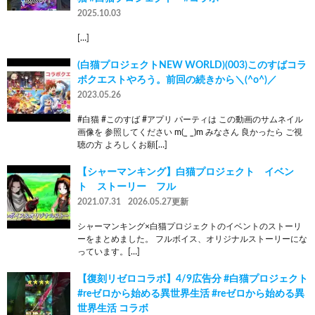
2025.10.03
[…]
(白猫プロジェクトNEW WORLD)(003)このすばコラ
ボクエストやろう。前回の続きから＼(^o^)／
2023.05.26
#白猫 #このすば #アプリ パーティは この動画のサムネイル
画像を 参照してください m(_ _)m みなさん 良かったら ご視
聴の方 よろしくお願[…]
【シャーマンキング】白猫プロジェクト イベン
ト ストーリー フル
2021.07.31
2026.05.27更新
シャーマンキング×白猫プロジェクトのイベントのストーリ
ーをまとめました。 フルボイス、オリジナルストーリーにな
っています。[…]
【復刻リゼロコラボ】4/9広告分 #白猫プロジェクト
#reゼロから始める異世界生活 #reゼロから始める異
世界生活 コラボ