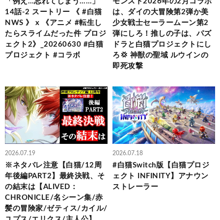
「例え…忘れてしまう……」
モンスト2026年の2月コラボ
14話-2 スートリー 《 #白猫
は、ダイの大冒険第2弾か美
NWS 》 x 《アニメ #転生し
少女戦士セーラームーン第2
たらスライムだった件 プロジ
弾にしろ！推しの子は、パズ
ェクト2》_20260630 #白猫
ドラと白猫プロジェクトにし
プロジェクト #コラボ
ろ💢 神獣の聖域 ルウインの
即死攻撃
2026.07.19
2026.07.18
※ネタバレ注意【白猫/12周
#白猫Switch版【白猫プロジ
年後編PART2】最終決戦、そ
ェクト INFINITY】アナウン
の結末は【ALIVED：
ストレーラー
CHRONICLE/名シーン集/赤
髪の冒険家/ゼティス/カイル/
ユプス/エリクス/主人公】