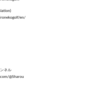
lation)
ironekogolf/en/
ャンネル
.com/@Sharou