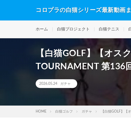
コロプラの白猫シリーズ最新動画
ホーム
白猫プロジェクト
白猫テニス
【白猫GOLF】【オスク
TOURNAMENT 第1
2026.05.24
ガチャ
HOME
白猫ゴルフ
ガチャ
【白猫GOLF】【オ