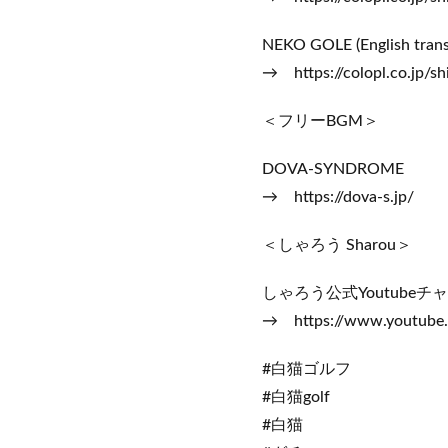
NEKO GOLE (English trans
→ https://colopl.co.jp/sh
＜フリーBGM＞
DOVA-SYNDROME
→ https://dova-s.jp/
＜しゃろう Sharou＞
しゃろう公式Youtubeチ
→ https://www.youtube
#白猫ゴルフ
#白猫golf
#白猫