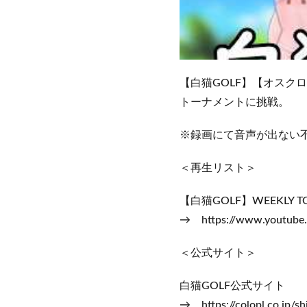
【白猫GOLF】【オスクロル
トーナメントに挑戦。
※録画にて音声が出ない
＜再生リスト＞
【白猫GOLF】WEEKLY 
→ https://www.youtube
＜公式サイト＞
白猫GOLF公式サイト
→ https://colopl.co.jp/sh