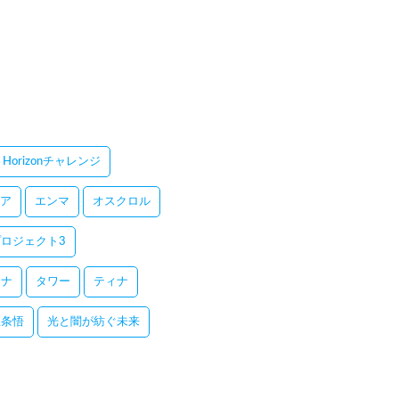
Horizonチャレンジ
ア
エンマ
オスクロル
ロジェクト3
レナ
タワー
ティナ
五条悟
光と闇が紡ぐ未来