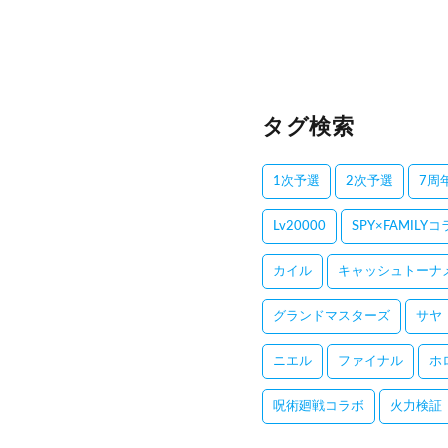
タグ検索
1次予選
2次予選
7周
Lv20000
SPY×FAMILY
カイル
キャッシュトーナ
グランドマスターズ
サヤ
ニエル
ファイナル
ホ
呪術廻戦コラボ
火力検証