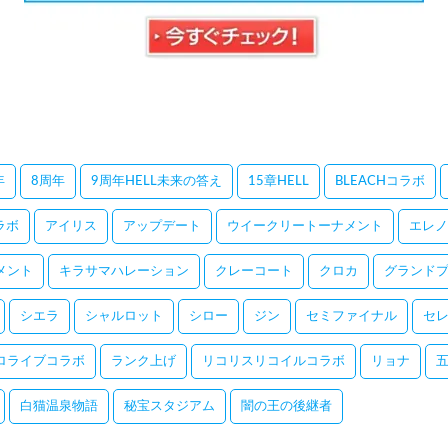
年
8周年
9周年HELL未来の答え
15章HELL
BLEACHコラボ
コラボ
アイリス
アップデート
ウイークリートーナメント
エレノ
メント
キラサマハレーション
クレーコート
クロカ
グランドプ
シエラ
シャルロット
シロー
ジン
セミファイナル
セ
ロライブコラボ
ランク上げ
リコリスリコイルコラボ
リョナ
白猫温泉物語
秘宝スタジアム
闇の王の後継者