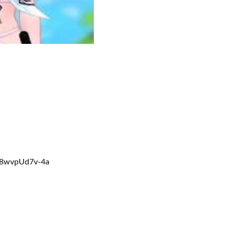
。
Z8wvpUd7v-4a