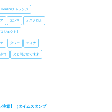
Horizonチャレンジ
ア
エンマ
オスクロル
ロジェクト3
レナ
タワー
ティナ
五条悟
光と闇が紡ぐ未来
レ注意】（タイムスタンプ