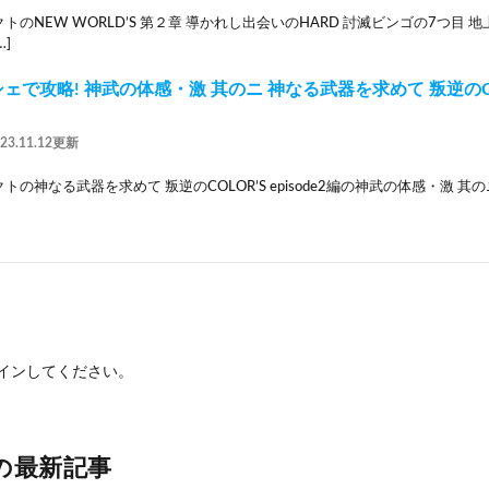
トのNEW WORLD’S 第２章 導かれし出会いのHARD 討滅ビンゴの7つ目
]
シェで攻略! 神武の体感・激 其のニ 神なる武器を求めて 叛逆のCOLOR
023.11.12更新
トの神なる武器を求めて 叛逆のCOLOR’S episode2編の神武の体感・激 
イン
してください。
の最新記事