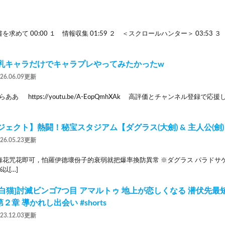
求めて 00:00 １ 情報収集 01:59 ２ ＜スクロールハンター＞ 03:53 ３
乳キャラだけでキャラプレやってみたかったw
026.06.09更新
らああ https://youtu.be/A-EopQmhXAk 高評価とチャンネル登
ェクト】熱闘！秘宝スタジアム【ダグラス(大劍) & 主人公(劍)
026.05.23更新
花咒花即可，怕羅伊德壞份子的衰弱就把爆率換防異常 ※ダグラス パラドサケル
%以[…]
[白猫]討滅ビンゴ7つ目 アマルトゥ 地上が恋しくなる 潜伏先最短ル
 第２章 導かれし出会い #shorts
023.12.03更新