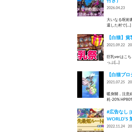
付き）
2026.04.23
大いなる呪術書を
還した村で[…]
【白猫】貧
2021.09.22
2
巨乳verはこち
っぷ[…]
【白猫プロジ
2021.07.25
2
暖身關，注意綠
耗-20% HP80
#広告なし 
WORLD’S
2022.11.24
2