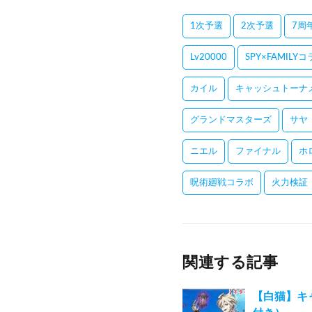
1次予選
2次予選
7周
Lv20000
SPY×FAMILY
カイル
キャッシュトーナ
グランドマスターズ
サヤ
ニエル
ファイナル
ホ
呪術廻戦コラボ
火力検証
関連する記事
【白猫】キ