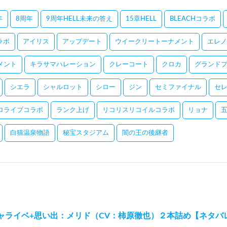
年
8周年
9周年HELL未来の答え
15章HELL
BLEACHコラボ
コラボ
アイリス
アップデート
ウイークリートーナメント
エレノ
メント
キラサマハレーション
クレーコート
クロカ
グランドプ
シエラ
シャルロット
シロー
ジン
セミファイナル
セ
ロライブコラボ
ランク上げ
リコリスリコイルコラボ
リョナ
白猫温泉物語
秘宝スタジアム
闇の王の後継者
ャライベ+思い出：メリド（CV：柿原徹也）２本詰め【ネタバ