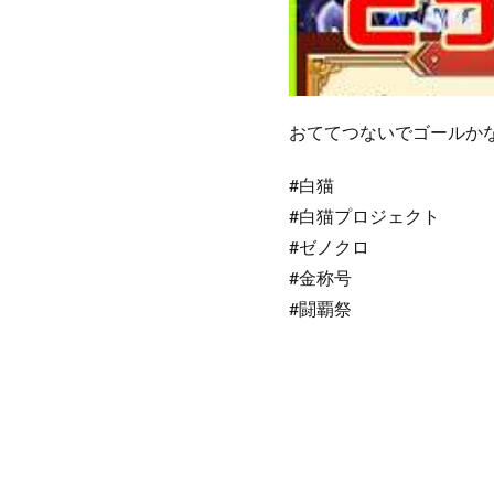
おててつないでゴールか
#白猫
#白猫プロジェクト
#ゼノクロ
#金称号
#闘覇祭