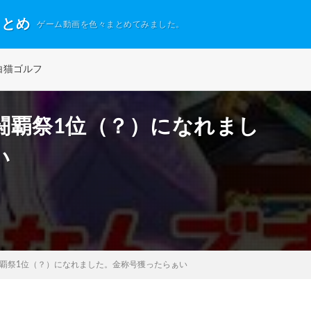
まとめ
ゲーム動画を色々まとめてみました。
白猫ゴルフ
闘覇祭1位（？）になれまし
い
覇祭1位（？）になれました。金称号獲ったらぁい