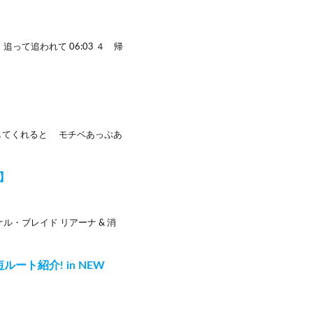
 追って追われて 06:03 ４ 帰
録で応援してくれると モチベあっぷあ
】
・ブレイド リアーナ & 消
ート紹介! in NEW