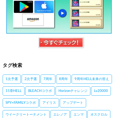
タグ検索
1次予選
2次予選
7周年
8周年
9周年HELL未来の答え
15章HELL
BLEACHコラボ
Horizonチャレンジ
Lv20000
SPY×FAMILYコラボ
アイリス
アップデート
ウイークリートーナメント
エレノア
エンマ
オスクロル