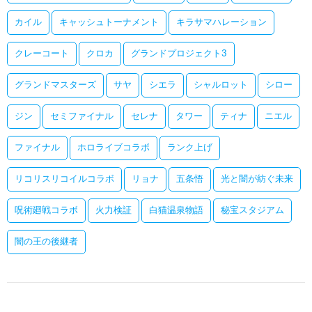
カイル
キャッシュトーナメント
キラサマハレーション
クレーコート
クロカ
グランドプロジェクト3
グランドマスターズ
サヤ
シエラ
シャルロット
シロー
ジン
セミファイナル
セレナ
タワー
ティナ
ニエル
ファイナル
ホロライブコラボ
ランク上げ
リコリスリコイルコラボ
リョナ
五条悟
光と闇が紡ぐ未来
呪術廻戦コラボ
火力検証
白猫温泉物語
秘宝スタジアム
闇の王の後継者