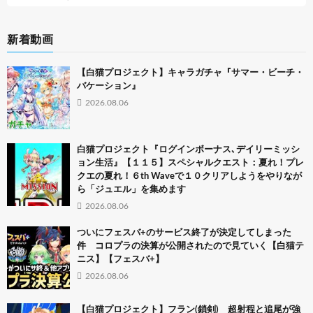
新着動画
【白猫プロジェクト】キャラガチャ『サマー・ビーチ・
バケーション』
2026.08.06
白猫プロジェクト『ログインボーナス､デイリーミッシ
ョン生活』【１１５】スペシャルクエスト：夏れ！プレ
クエの夏れ！６th Waveで１０クリアしようをやりなが
ら「ジュエル」を集めます
2026.08.06
ついにフェスバ+のサービス終了が決定してしまった
件 コロプラの決算が公開されたので見ていく【白猫テ
ニス】【フェスバ+】
2026.08.06
【白猫プロジェクト】フラン(鎖剣) 超射程と追尾が強