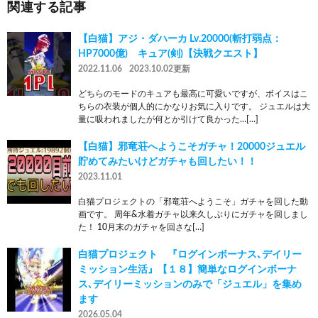
関連する記事
【白猫】アジ・ダハーカ Lv.20000(斬打弱点：
HP7000億) キュア(剣)【決戦クエスト】
2022.11.06
2023.10.02更新
どちらのモードのキュアも最高に可愛いですが、ボイスはこ
ちらの衣装が個人的にかなりお気に入りです。 ジュエルは大
量に吸われましたが何とか引けて良かった…[…]
【白猫】邪竜荘へようこそガチャ！20000ジュエル
貯めてみたいけどガチャも回したい！！
2023.11.01
白猫プロジェクトの「邪竜荘へようこそ」ガチャを回した動
画です。 周年&水着ガチャ以来久しぶりにガチャを回しまし
た！ 10月末のガチャを回さな[…]
白猫プロジェクト 『ログインボーナス､デイリー
ミッション生活』【１８】簡単なログインボーナ
ス､デイリーミッションのみで「ジュエル」を集め
ます
2026.05.04