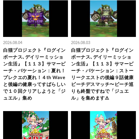
2026.08.04
2026.08.03
白猫プロジェクト『ログイン
白猫プロジェクト『ログイン
ボーナス､デイリーミッショ
ボーナス､デイリーミッショ
ン生活』【１１３】サマービ
ン生活』【１１３】サマービ
ーチ・バケーション：夏れ！
ーチ・バケーション：ストー
プレクエの夏れ！４th Wave
リークエストの後編９話健康
と後編の健康ってすばらしい
ビーチデスマッチ〜ビーチ巡
で１０回クリアしようと「ジ
りも終盤ですねで「ジュエ
ュエル」集め
ル」を集めます⚠️