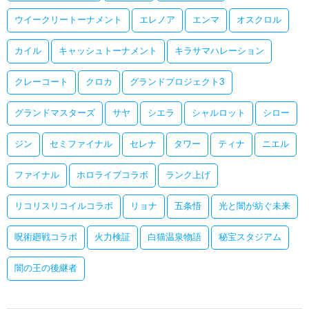
ウイークリートーナメント
エレノア
エンマ
オスクロル
カイル
キャッシュトーナメント
キラサマハレーション
クレーコート
クロカ
グランドプロジェクト3
グランドマスターズ
サヤ
シエラ
シャルロット
シロー
ジン
セミファイナル
セレナ
タワー
ティナ
ニエル
ファイナル
ホロライブコラボ
ランク上げ
リコリスリコイルコラボ
リョナ
五条悟
光と闇が紡ぐ未来
呪術廻戦コラボ
火力検証
白猫温泉物語
秘宝スタジアム
闇の王の後継者