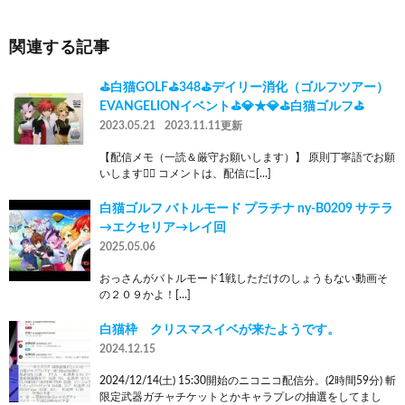
関連する記事
⛳白猫GOLF⛳348⛳デイリー消化（ゴルフツアー）
EVANGELIONイベント⛳💎★💎⛳白猫ゴルフ⛳
2023.05.21
2023.11.11更新
【配信メモ（一読＆厳守お願いします）】 原則丁寧語でお願
いします🙇‍♂️ コメントは、配信に[…]
白猫ゴルフ バトルモード プラチナ ny-B0209 サテラ
→エクセリア→レイ回
2025.05.06
おっさんがバトルモード1戦しただけのしょうもない動画そ
の２０９かよ！[…]
白猫枠 クリスマスイベが来たようです。
2024.12.15
2024/12/14(土) 15:30開始のニコニコ配信分。(2時間59分) 斬
限定武器ガチャチケットとかキャラプレの抽選をしてまし