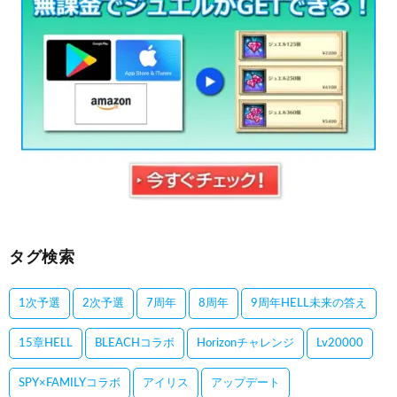
タグ検索
1次予選
2次予選
7周年
8周年
9周年HELL未来の答え
15章HELL
BLEACHコラボ
Horizonチャレンジ
Lv20000
SPY×FAMILYコラボ
アイリス
アップデート