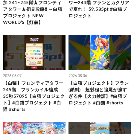
加 241~245階🗼フロンティ
ワー244階 フランとカクリア
アタワー🗼初見攻略‼ ～白猫
で夏れ！ 59,585pt #白猫プ
プロジェクト NEW
ロジェクト
WORLD’S【灯赫】
2026.08.07
2026.08.06
【白猫】フロンティアタワー
【白猫プロジェクト】フラン
245階 フランカイル編成
(鎖剣) 超射程と追尾が強す
35秒57095【白猫プロジェク
ぎる件【火力検証】#白猫プ
ト】#白猫プロジェクト #白
ロジェクト #白猫 #shorts
猫 #shorts