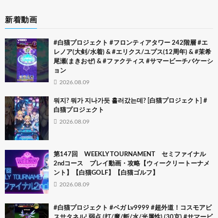
新着動画
#白猫プロジェクト #フロンティアタワー 242階層 #エ
レノア(大剣/水着) & #エリクス/ユプス(12周年) & #茉希
尾瀬(まきおぜ) & #ファクティス #サマービーチバケーシ
ョン
2026.08.09
뭐지? 뭐가 지나가듯 흘러갔는데? [白猫プロジェクト] #
白猫プロジェクト
2026.08.09
第147回 WEEKLY TOURNAMENT セミファイナル
2ndコース プレイ動画・攻略【ウィークリートーナメ
ント】【白猫GOLF】【白猫ゴルフ】
2026.08.09
#白猫プロジェクト #ベガ Lv9999 #超外道！コスモアビ
スサタネル! 弱点 (打/魔/斬/水/光属性) (30京) #サマービ