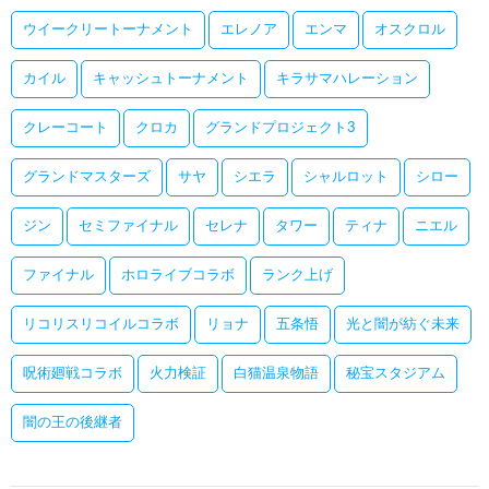
ウイークリートーナメント
エレノア
エンマ
オスクロル
カイル
キャッシュトーナメント
キラサマハレーション
クレーコート
クロカ
グランドプロジェクト3
グランドマスターズ
サヤ
シエラ
シャルロット
シロー
ジン
セミファイナル
セレナ
タワー
ティナ
ニエル
ファイナル
ホロライブコラボ
ランク上げ
リコリスリコイルコラボ
リョナ
五条悟
光と闇が紡ぐ未来
呪術廻戦コラボ
火力検証
白猫温泉物語
秘宝スタジアム
闇の王の後継者