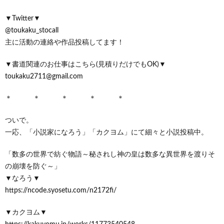
▼Twitter▼
@toukaku_stocall
主に活動の連絡や作品投稿してます！
▼書道関連のお仕事はこちら(見積りだけでもOK)▼
toukaku2711@gmail.com
＊ ＊ ＊ ＊ ＊
ついで。
一応、「小説家になろう」「カクヨム」にて細々と小説投稿中。
「数多の世界で紡ぐ物語～秘されし神の皇は数多な異世界を渡りそ
の崩壊を防ぐ～」
▼なろう▼
https://ncode.syosetu.com/n2172fi/
▼カクヨム▼