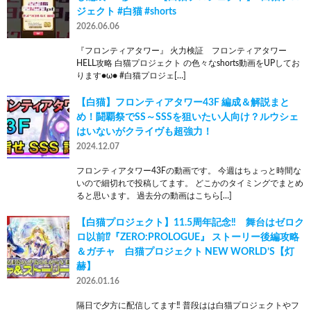
ジェクト #白猫 #shorts
2026.06.06
『フロンティアタワー』 火力検証 フロンティアタワー
HELL攻略 白猫プロジェクト の色々なshorts動画をUPしてお
ります●ω● #白猫プロジェ[…]
【白猫】フロンティアタワー43F 編成＆解説まと
め！闘覇祭でSS～SSSを狙いたい人向け？ルウシェ
はいないがクライヴも超強力！
2024.12.07
フロンティアタワー43Fの動画です。 今週はちょっと時間な
いので細切れで投稿してます。 どこかのタイミングでまとめ
ると思います。 過去分の動画はこちら[…]
【白猫プロジェクト】11.5周年記念‼ 舞台はゼロク
ロ以前⁉『ZERO:PROLOGUE』 ストーリー後編攻略
＆ガチャ 白猫プロジェクト NEW WORLD’S【灯
赫】
2026.01.16
隔日で夕方に配信してます‼ 普段はは白猫プロジェクトやフ