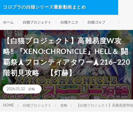
コロプラの白猫シリーズ最新動画まとめ
ホーム
白猫プロジェクト
白猫テニス
白猫ゴルフ
【白猫プロジェクト】高難易度W攻
略‼ 『XENO:CHRONICLE』HELL＆ 闘
覇祭🗼フロンティアタワー🗼216~220
階初見攻略 【灯赫】
2026.05.22
攻略
HOME
白猫プロジェクト
攻略
【白猫プロジェクト】高難易度W攻略‼ 