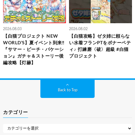
2026.08.03
2026.08.02
【白猫プロジェクト NEW
【白猫攻略】ゼタ姉に頼らな
WORLD’S】夏イベント到来‼
い水着フランPTをボナーペテ
『サマー・ビーチ・バケーシ
ィ♪ 打練磨〈破〉超級 #白猫
ョン』ガチャ＆ストーリー後
プロジェクト
編攻略【灯赫】
Back to Top
カテゴリー