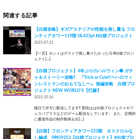
関連する記事
【白猫攻略】ギガアステリアの性能を推し量る フロ
ンティアタワー119階 58,423pt #白猫プロジェクト
2025.07.21
【一言】ホントはデストで推し量りたかった🤧 #白猫プロジ
ェクト[…]
【白猫プロジェクト】4年ぶりのハロウィン🎃 ガチ
ャ＆ストーリー攻略‼ 『Trick or Cute!!〜ハロウィ
ンレストランのおもてなし〜』 後編攻略 白猫プロ
ジェクト NEW WORLD’S【灯赫】
2025.10.16
隔日で夕方に配信してます‼ 普段はは白猫プロジェクトやフ
ェスバプラスなどのゲーム配信をしています。 また、定期的
に書道作品の制作動画も出[…]
【白猫】フロンティアタワー223階 オスクロルな
し編成 9秒59253【白猫プロジェクト】#白猫プロ