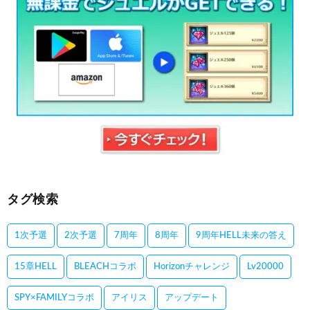
タグ検索
1次予選
2次予選
7周年
8周年
9周年HELL未来の答え
15章HELL
BLEACHコラボ
Horizonチャレンジ
Lv20000
SPY×FAMILYコラボ
アイリス
アップデート