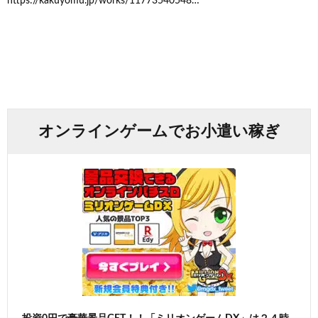
https://kakuyomu.jp/works/11773540548…
オンラインゲームでお小遣い稼ぎ