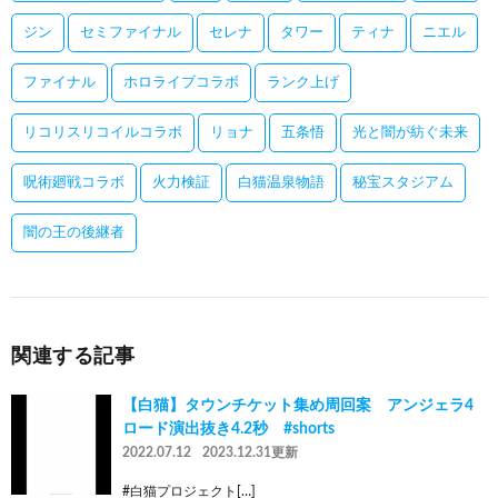
ジン
セミファイナル
セレナ
タワー
ティナ
ニエル
ファイナル
ホロライブコラボ
ランク上げ
リコリスリコイルコラボ
リョナ
五条悟
光と闇が紡ぐ未来
呪術廻戦コラボ
火力検証
白猫温泉物語
秘宝スタジアム
闇の王の後継者
関連する記事
【白猫】タウンチケット集め周回案 アンジェラ4
ロード演出抜き4.2秒 #shorts
2022.07.12
2023.12.31更新
#白猫プロジェクト[…]