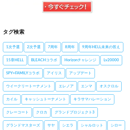
タグ検索
1次予選
2次予選
7周年
8周年
9周年HELL未来の答え
15章HELL
BLEACHコラボ
Horizonチャレンジ
Lv20000
SPY×FAMILYコラボ
アイリス
アップデート
ウイークリートーナメント
エレノア
エンマ
オスクロル
カイル
キャッシュトーナメント
キラサマハレーション
クレーコート
クロカ
グランドプロジェクト3
グランドマスターズ
サヤ
シエラ
シャルロット
シロー