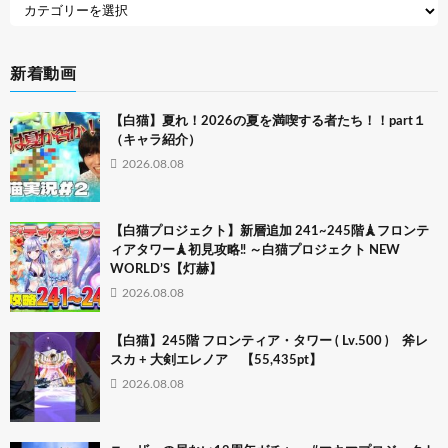
新着動画
【白猫】夏れ！2026の夏を満喫する者たち！！part１
（キャラ紹介）
2026.08.08
【白猫プロジェクト】新層追加 241~245階🗼フロンテ
ィアタワー🗼初見攻略‼ ～白猫プロジェクト NEW
WORLD’S【灯赫】
2026.08.08
【白猫】245階 フロンティア・タワー ( Lv.500 ) 斧レ
スカ + 大剣エレノア 【55,435pt】
2026.08.08