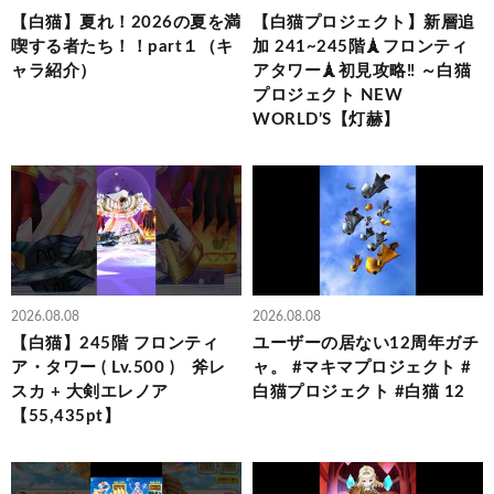
【白猫】夏れ！2026の夏を満
【白猫プロジェクト】新層追
喫する者たち！！part１（キ
加 241~245階🗼フロンティ
ャラ紹介）
アタワー🗼初見攻略‼ ～白猫
プロジェクト NEW
WORLD’S【灯赫】
2026.08.08
2026.08.08
【白猫】245階 フロンティ
ユーザーの居ない12周年ガチ
ア・タワー ( Lv.500 ) 斧レ
ャ。 #マキマプロジェクト #
スカ + 大剣エレノア
白猫プロジェクト #白猫 12
【55,435pt】