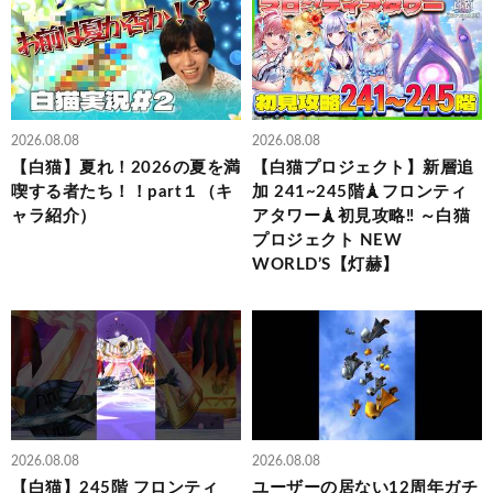
2026.08.08
2026.08.08
【白猫】夏れ！2026の夏を満
【白猫プロジェクト】新層追
喫する者たち！！part１（キ
加 241~245階🗼フロンティ
ャラ紹介）
アタワー🗼初見攻略‼ ～白猫
プロジェクト NEW
WORLD’S【灯赫】
2026.08.08
2026.08.08
【白猫】245階 フロンティ
ユーザーの居ない12周年ガチ