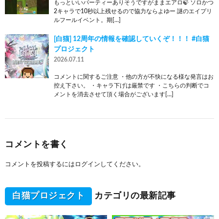
もっといいパーティーありそうですがままエアロ🍃 ソロかつ
2キャラで10秒以上残せるので協力ならよゆー 謎のエイプリ
ルフールイベント。期[…]
[白猫] 12周年の情報を確認していくぞ！！！ #白猫
プロジェクト
2026.07.11
コメントに関するご注意 ・他の方が不快になる様な発言はお
控え下さい。 ・キャラ下げは厳禁です ・こちらの判断でコ
メントを消去させて頂く場合がございます[…]
コメントを書く
コメントを投稿するには
ログイン
してください。
白猫プロジェクト
カテゴリの最新記事