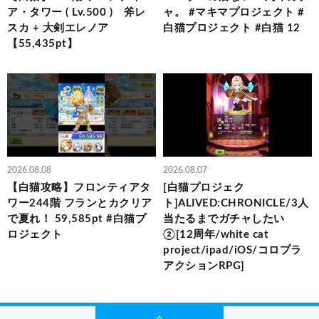
ア・タワー ( Lv.500 ) 斧レ
ャ。 #マキマプロジェクト #
スカ + 大剣エレノア
白猫プロジェクト #白猫 12
【55,435pt】
2026.08.08
2026.08.07
【白猫攻略】フロンティアタ
[白猫プロジェク
ワー244階 フランとカクリア
ト]ALIVED:CHRONICLE/3人
で夏れ！ 59,585pt #白猫プ
当たるまでガチャしたい
ロジェクト
②[12周年/white cat
project/ipad/iOS/コロプラ
アクションRPG]