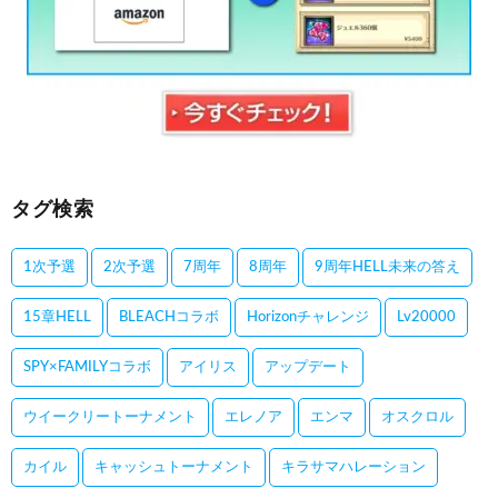
タグ検索
1次予選
2次予選
7周年
8周年
9周年HELL未来の答え
15章HELL
BLEACHコラボ
Horizonチャレンジ
Lv20000
SPY×FAMILYコラボ
アイリス
アップデート
ウイークリートーナメント
エレノア
エンマ
オスクロル
カイル
キャッシュトーナメント
キラサマハレーション