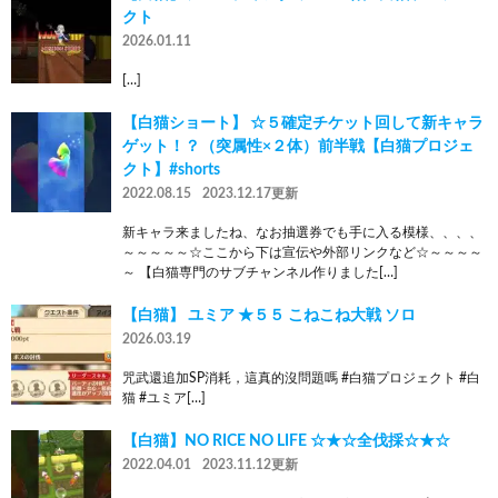
クト
2026.01.11
[…]
【白猫ショート】 ☆５確定チケット回して新キャラ
ゲット！？（突属性×２体）前半戦【白猫プロジェ
クト】#shorts
2022.08.15
2023.12.17更新
新キャラ来ましたね、なお抽選券でも手に入る模様、、、、
～～～～～☆ここから下は宣伝や外部リンクなど☆～～～～
～ 【白猫専門のサブチャンネル作りました[…]
【白猫】 ユミア ★５５ こねこね大戦 ソロ
2026.03.19
咒武還追加SP消耗，這真的沒問題嗎 #白猫プロジェクト #白
猫 #ユミア[…]
【白猫】NO RICE NO LIFE ☆★☆全伐採☆★☆
2022.04.01
2023.11.12更新