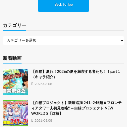
Back to Top
カテゴリー
新着動画
【白猫】夏れ！2026の夏を満喫する者たち！！part１
（キャラ紹介）
2026.08.08
【白猫プロジェクト】新層追加 241~245階🗼フロンテ
ィアタワー🗼初見攻略‼ ～白猫プロジェクト NEW
WORLD’S【灯赫】
2026.08.08