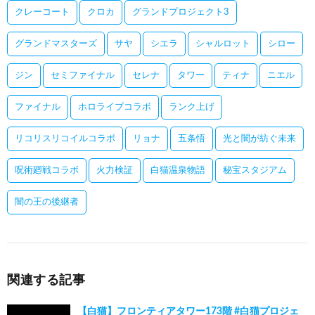
クレーコート
クロカ
グランドプロジェクト3
グランドマスターズ
サヤ
シエラ
シャルロット
シロー
ジン
セミファイナル
セレナ
タワー
ティナ
ニエル
ファイナル
ホロライブコラボ
ランク上げ
リコリスリコイルコラボ
リョナ
五条悟
光と闇が紡ぐ未来
呪術廻戦コラボ
火力検証
白猫温泉物語
秘宝スタジアム
闇の王の後継者
関連する記事
【白猫】フロンティアタワー173階 #白猫プロジェ