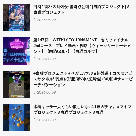
뭐지? 뭐가 지나가듯 흘러갔는데? [白猫プロジェクト] #
白猫プロジェクト
2026.08.09
第147回 WEEKLY TOURNAMENT セミファイナル
2ndコース プレイ動画・攻略【ウィークリートーナメ
ント】【白猫GOLF】【白猫ゴルフ】
2026.08.09
#白猫プロジェクト #ベガ Lv9999 #超外道！コスモアビ
スサタネル! 弱点 (打/魔/斬/水/光属性) (30京) #サマービ
ーチバケーション
2026.08.09
水着キャラ一人ぐらい欲しいな…11連ガチャ。 #マキマ
プロジェクト #白猫プロジェクト #白猫
2026.08.09