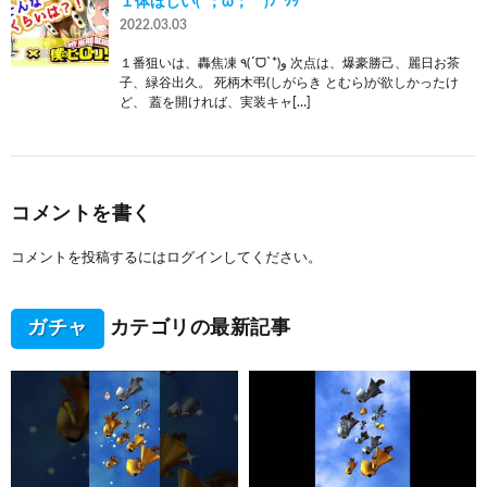
１体ほしい(´；ω；｀)ﾌﾞﾜｯ
2022.03.03
１番狙いは、轟焦凍 ٩(ˊᗜˋ*)و 次点は、爆豪勝己、麗日お茶
子、緑谷出久。 死柄木弔(しがらき とむら)が欲しかったけ
ど、 蓋を開ければ、実装キャ[…]
コメントを書く
コメントを投稿するには
ログイン
してください。
ガチャ
カテゴリの最新記事