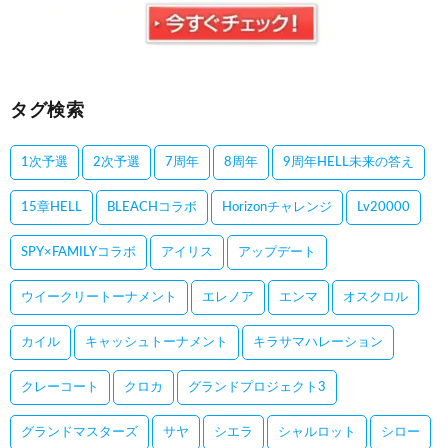
タグ検索
1次予選
2次予選
7周年
8周年
9周年HELL未来の答え
15章HELL
BLEACHコラボ
Horizonチャレンジ
Lv20000
SPY×FAMILYコラボ
アイリス
アップデート
ウイークリートーナメント
エレノア
エンマ
オスクロル
カイル
キャッシュトーナメント
キラサマハレーション
クレーコート
クロカ
グランドプロジェクト3
グランドマスターズ
サヤ
シエラ
シャルロット
シロー