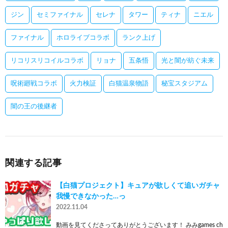
ジン
セミファイナル
セレナ
タワー
ティナ
ニエル
ファイナル
ホロライブコラボ
ランク上げ
リコリスリコイルコラボ
リョナ
五条悟
光と闇が紡ぐ未来
呪術廻戦コラボ
火力検証
白猫温泉物語
秘宝スタジアム
闇の王の後継者
関連する記事
【白猫プロジェクト】キュアが欲しくて追いガチャ
我慢できなかった…っ
2022.11.04
動画を見てくださってありがとうございます！ みみgames ch