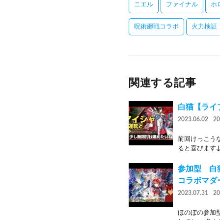
ニエル
ファイナル
ホ
呪術廻戦コラボ
火力検証
関連する記事
白猫【ライ
2023.06.02
2
前回けっこうな
ると喜びます↓ ht
参加型 白
コラボマダ
2023.07.31
2
ほのぼの参加