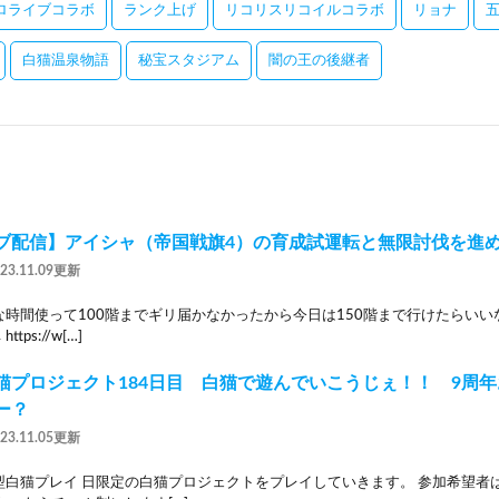
ロライブコラボ
ランク上げ
リコリスリコイルコラボ
リョナ
白猫温泉物語
秘宝スタジアム
闇の王の後継者
ブ配信】アイシャ（帝国戦旗4）の育成試運転と無限討伐を進め
023.11.09更新
時間使って100階までギリ届かなかったから今日は150階まで行けたらいい
tps://w[…]
猫プロジェクト184日目 白猫で遊んでいこうじぇ！！ 9周
ー？
023.11.05更新
型白猫プレイ 日限定の白猫プロジェクトをプレイしていきます。 参加希望者