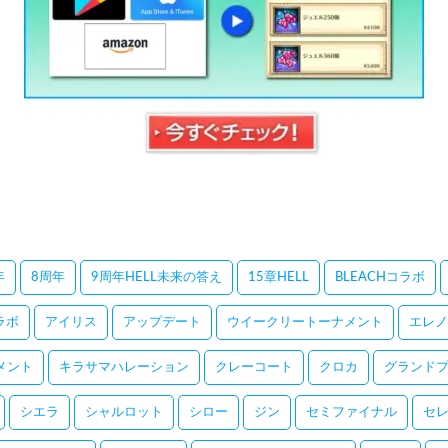
年
8周年
9周年HELL未来の答え
15章HELL
BLEACHコラボ
コラボ
アイリス
アップデート
ウイークリートーナメント
エレノ
メント
キラサマハレーション
クレーコート
クロカ
グランドプ
シエラ
シャルロット
シロー
ジン
セミファイナル
セ