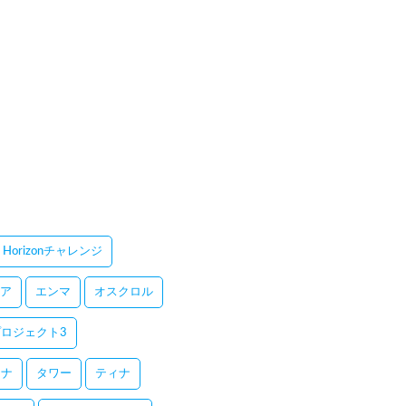
Horizonチャレンジ
ア
エンマ
オスクロル
ロジェクト3
レナ
タワー
ティナ