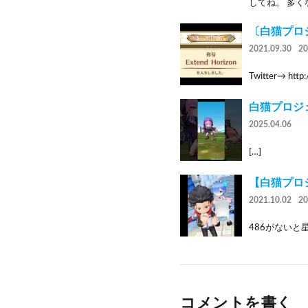
してね。 多く
〔白猫プロジェ
2021.09.30
2
Twitter→ htt
白猫プロジ
2025.04.06
[…]
【白猫プロ
2021.10.02
2
486がないと
コメントを書く