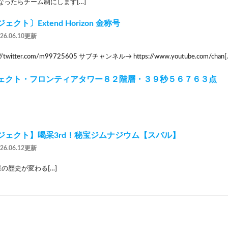
なったらチーム制にします[…]
クト〕Extend Horizon 金称号
026.06.10更新
p://twitter.com/m99725605 サブチャンネル→ https://www.youtube.com/chan[
ェクト・フロンティアタワー８２階層・３９秒５６７６３点
ジェクト】喝采3rd！秘宝ジムナジウム【スバル】
026.06.12更新
星の歴史が変わる[…]