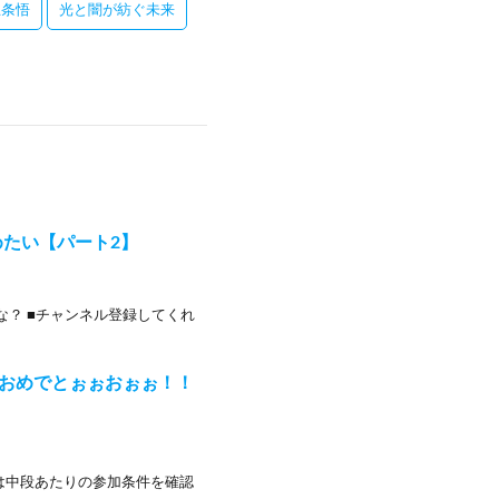
五条悟
光と闇が紡ぐ未来
たい【パート2】
な？ ■チャンネル登録してくれ
年おめでとぉぉおぉぉ！！
は中段あたりの参加条件を確認