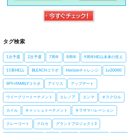
タグ検索
1次予選
2次予選
7周年
8周年
9周年HELL未来の答え
15章HELL
BLEACHコラボ
Horizonチャレンジ
Lv20000
SPY×FAMILYコラボ
アイリス
アップデート
ウイークリートーナメント
エレノア
エンマ
オスクロル
カイル
キャッシュトーナメント
キラサマハレーション
クレーコート
クロカ
グランドプロジェクト3