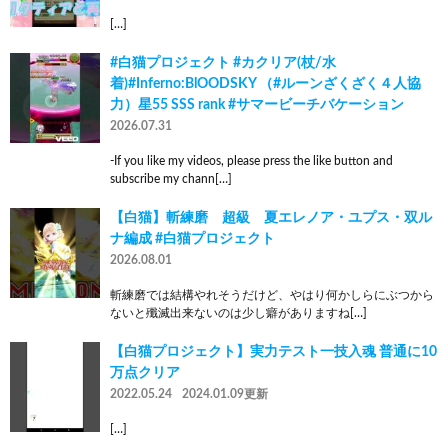
[…]
#白猫プロジェクト #カクリア(杖/水
着)#Inferno:BlOODSKY （#ルーンざくざく４人協
力）星55 SSS rank #サマービーチバケーション
2026.07.31
-If you like my videos, please press the like button and
subscribe my chann[…]
【白猫】斬練磨 超級 夏エレノア・ユプス・双ル
ナ編成 #白猫プロジェクト
2026.08.01
斬練磨では結構やれそうだけど、やはり何かしらにぶつから
ないと殲滅出来ないのは少し癖がありますね[…]
【白猫プロジェクト】実力テスト一技入魂 普通に10
万点クリア
2022.05.24
2024.01.09更新
[…]