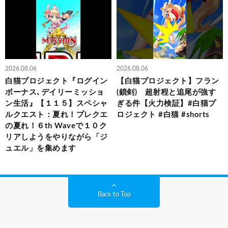
2026.08.06
2026.08.06
白猫プロジェクト『ログイン
【白猫プロジェクト】フラン
ボーナス､デイリーミッショ
(鎖剣) 超射程と追尾が強す
ン生活』【１１５】スペシャ
ぎる件【火力検証】#白猫プ
ルクエスト：夏れ！プレクエ
ロジェクト #白猫 #shorts
の夏れ！６th Waveで１０ク
リアしようをやりながら「ジ
ュエル」を集めます
Back to Top