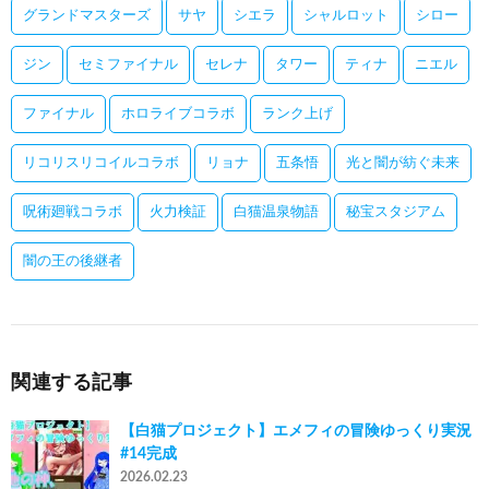
グランドマスターズ
サヤ
シエラ
シャルロット
シロー
ジン
セミファイナル
セレナ
タワー
ティナ
ニエル
ファイナル
ホロライブコラボ
ランク上げ
リコリスリコイルコラボ
リョナ
五条悟
光と闇が紡ぐ未来
呪術廻戦コラボ
火力検証
白猫温泉物語
秘宝スタジアム
闇の王の後継者
関連する記事
【白猫プロジェクト】エメフィの冒険ゆっくり実況
#14完成
2026.02.23