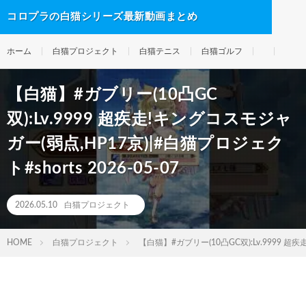
コロプラの白猫シリーズ最新動画まとめ
ホーム
白猫プロジェクト
白猫テニス
白猫ゴルフ
【白猫】#ガブリー(10凸GC
双):Lv.9999 超疾走!キングコスモジャ
ガー(弱点,HP17京)|#白猫プロジェク
ト#shorts 2026-05-07
2026.05.10
白猫プロジェクト
HOME
白猫プロジェクト
【白猫】#ガブリー(10凸GC双):Lv.9999 超疾走