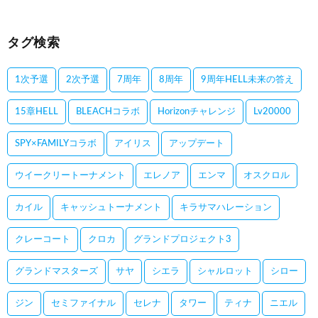
タグ検索
1次予選
2次予選
7周年
8周年
9周年HELL未来の答え
15章HELL
BLEACHコラボ
Horizonチャレンジ
Lv20000
SPY×FAMILYコラボ
アイリス
アップデート
ウイークリートーナメント
エレノア
エンマ
オスクロル
カイル
キャッシュトーナメント
キラサマハレーション
クレーコート
クロカ
グランドプロジェクト3
グランドマスターズ
サヤ
シエラ
シャルロット
シロー
ジン
セミファイナル
セレナ
タワー
ティナ
ニエル