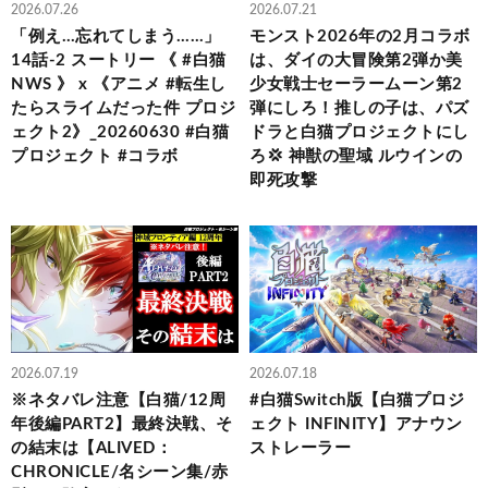
2026.07.26
2026.07.21
「例え…忘れてしまう……」
モンスト2026年の2月コラボ
14話-2 スートリー 《 #白猫
は、ダイの大冒険第2弾か美
NWS 》 x 《アニメ #転生し
少女戦士セーラームーン第2
たらスライムだった件 プロジ
弾にしろ！推しの子は、パズ
ェクト2》_20260630 #白猫
ドラと白猫プロジェクトにし
プロジェクト #コラボ
ろ💢 神獣の聖域 ルウインの
即死攻撃
2026.07.19
2026.07.18
※ネタバレ注意【白猫/12周
#白猫Switch版【白猫プロジ
年後編PART2】最終決戦、そ
ェクト INFINITY】アナウン
の結末は【ALIVED：
ストレーラー
CHRONICLE/名シーン集/赤