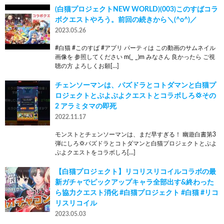
(白猫プロジェクトNEW WORLD)(003)このすばコラ
ボクエストやろう。前回の続きから＼(^o^)／
2023.05.26
#白猫 #このすば #アプリ パーティは この動画のサムネイル
画像を 参照してください m(_ _)m みなさん 良かったら ご視
聴の方 よろしくお願[…]
チェンソーマンは、パズドラとコトダマンと白猫プ
ロジェクトとぷよぷよクエストとコラボしろ💢その
2 アラミタマの即死
2022.11.17
モンストとチェンソーマンは、まだ早すぎる！ 幽遊白書第3
弾にしろ💢パズドラとコトダマンと白猫プロジェクトとぷよ
ぷよクエストをコラボしろ[…]
【白猫プロジェクト】リコリスリコイルコラボの最
新ガチャでピックアップキャラ全部出す&終わった
ら協力クエスト消化 #白猫プロジェクト #白猫 #リコ
リスリコイル
2023.05.03