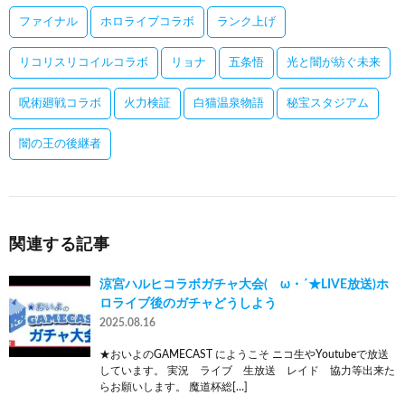
ファイナル
ホロライブコラボ
ランク上げ
リコリスリコイルコラボ
リョナ
五条悟
光と闇が紡ぐ未来
呪術廻戦コラボ
火力検証
白猫温泉物語
秘宝スタジアム
闇の王の後継者
関連する記事
涼宮ハルヒコラボガチャ大会(ゝω・´★LIVE放送)ホ
ロライブ後のガチャどうしよう
2025.08.16
★おいよのGAMECAST にようこそ ニコ生やYoutubeで放送
しています。 実況 ライブ 生放送 レイド 協力等出来た
らお願いします。 魔道杯総[…]