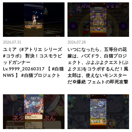
2026.07.31
2026.07.28
ユミア（#アトリエ シリーズ
いつになったら、五等分の花
#コラボ） 對決！コスモラピ
嫁は、パズドラ、白猫プロジ
ッドガンナー
ェクト、ぷよぷよクエスト(ぷ
Lv.9999_20260317 【 #白猫
よクエ)をコラボするんだ！風
NWS 】 #白猫プロジェクト
太郎は、使えないモンスター
だ💢爆絶 フェムトの即死攻撃