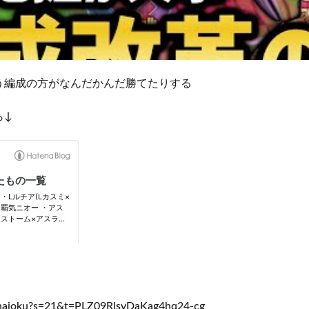
う編成の方がなんだかんだ勝てたりする
ら↓
t_haioku?s=21&t=PLZ09RlsvDaKag4hq24-cg