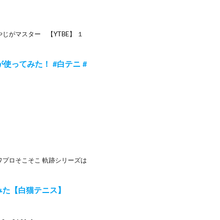
やきおやじがマスター 【YTBE】 １
ってみた！ #白テニ #
ワプロそこそこ 軌跡シリーズは
みた【白猫テニス】