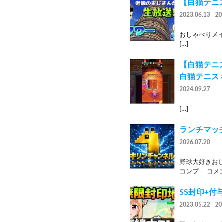
【白猫テニ
2023.06.13
2
おしゃべりメイン?
[…]
【白猫テニ
白猫テニス 
2024.09.27
[…]
ランチマッ
2026.07.20
野球大好きお
コンプ コメン
SS封印+
2023.05.22
2