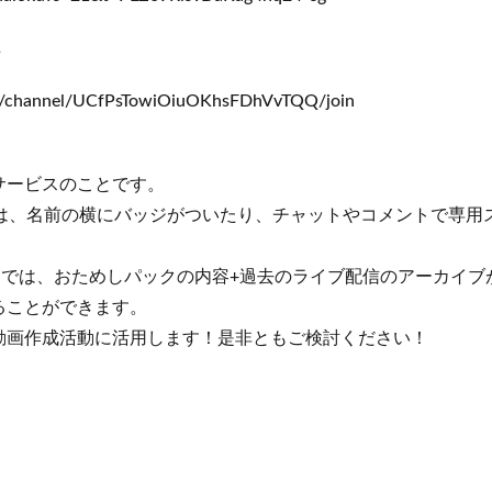
↓
m/channel/UCfPsTowiOiuOKhsFDhVvTQQ/join
サービスのことです。
では、名前の横にバッジがついたり、チャットやコメントで専用
クでは、おためしパックの内容+過去のライブ配信のアーカイ
ることができます。
動画作成活動に活用します！是非ともご検討ください！