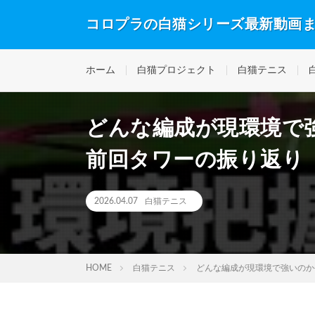
コロプラの白猫シリーズ最新動画
ホーム
白猫プロジェクト
白猫テニス
どんな編成が現環境で
前回タワーの振り返り
2026.04.07
白猫テニス
HOME
白猫テニス
どんな編成が現環境で強いのか