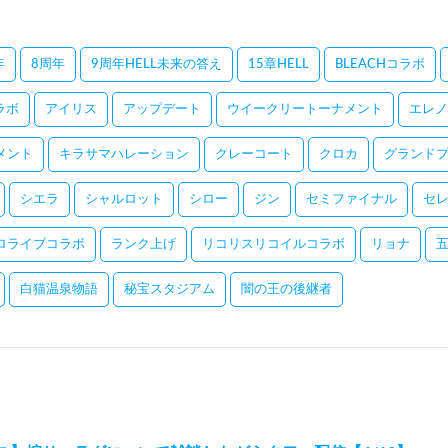
年
8周年
9周年HELL未来の答え
15章HELL
BLEACHコラボ
コラボ
アイリス
アップデート
ウイークリートーナメント
エレノ
メント
キラサマハレーション
クレーコート
クロカ
グランドプ
シエラ
シャルロット
シロー
ジン
セミファイナル
セ
ロライブコラボ
ランク上げ
リコリスリコイルコラボ
リョナ
白猫温泉物語
秘宝スタジアム
闇の王の後継者