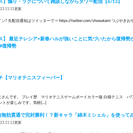
ス】煽り・ラグについて雑談しながらタワー配信【6/13】
023.11.11更新
 生配信通知はツイッターで⇒ https://twitter.com/showatami つぶ
ス】 最近テレシア×新春ハルが強いことに気づいたから復帰勢が使
#復帰勢
チ【マリオテニスフィーバー】
じさんです。 プレイ歴 マリオテニスゲームボーイカラー版 白猫テニス パ
トが楽しみです。気軽[…]
付与無効貫通で完封勝利！？新キャラ「綿木ミシェル」を使って
023.11.12更新