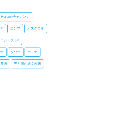
Horizonチャレンジ
ア
エンマ
オスクロル
ロジェクト3
レナ
タワー
ティナ
五条悟
光と闇が紡ぐ未来