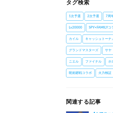
タグ検索
1次予選
2次予選
7周
Lv20000
SPY×FAMILY
カイル
キャッシュトーナ
グランドマスターズ
サヤ
ニエル
ファイナル
ホ
呪術廻戦コラボ
火力検証
関連する記事