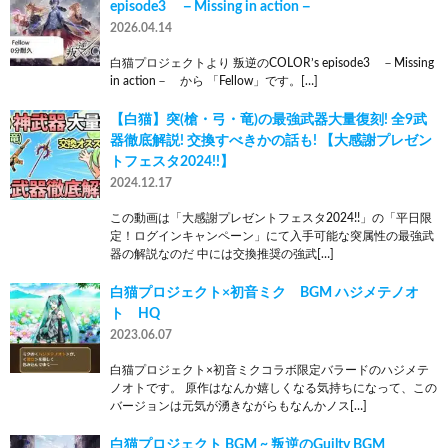
episode3 －Missing in action－
2026.04.14
白猫プロジェクトより 叛逆のCOLOR’s episode3 －Missing
in action－ から 「Fellow」です。[…]
【白猫】突(槍・弓・竜)の最強武器大量復刻! 全9武
器徹底解説! 交換すべきかの話も! 【大感謝プレゼン
トフェスタ2024!!】
2024.12.17
この動画は「大感謝プレゼントフェスタ2024!!」の「平日限
定！ログインキャンペーン」にて入手可能な突属性の最強武
器の解説なのだ 中には交換推奨の強武[…]
白猫プロジェクト×初音ミク BGM ハジメテノオ
ト HQ
2023.06.07
白猫プロジェクト×初音ミクコラボ限定バラードのハジメテ
ノオトです。 原作はなんか嬉しくなる気持ちになって、この
バージョンは元気が湧きながらもなんかノス[…]
白猫プロジェクト BGM ~ 叛逆のGuilty BGM