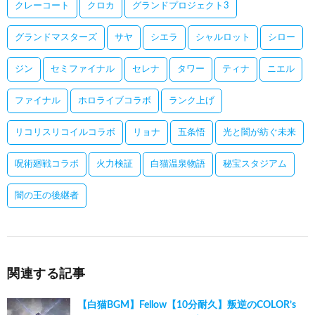
クレーコート
クロカ
グランドプロジェクト3
グランドマスターズ
サヤ
シエラ
シャルロット
シロー
ジン
セミファイナル
セレナ
タワー
ティナ
ニエル
ファイナル
ホロライブコラボ
ランク上げ
リコリスリコイルコラボ
リョナ
五条悟
光と闇が紡ぐ未来
呪術廻戦コラボ
火力検証
白猫温泉物語
秘宝スタジアム
闇の王の後継者
関連する記事
【白猫BGM】Fellow【10分耐久】叛逆のCOLOR’s