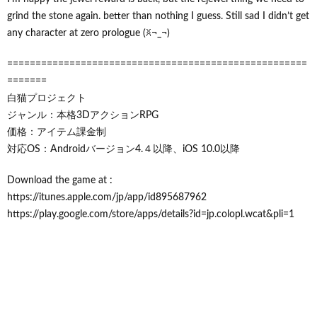
grind the stone again. better than nothing I guess. Still sad I didn’t get
any character at zero prologue (ꐦ¬_¬)
=====================================================
=======
白猫プロジェクト
ジャンル：本格3DアクションRPG
価格：アイテム課金制
対応OS：Androidバージョン4.４以降、iOS 10.0以降
Download the game at :
https://itunes.apple.com/jp/app/id895687962
https://play.google.com/store/apps/details?id=jp.colopl.wcat&pli=1