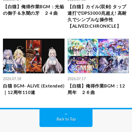
【白猫】俺得作業BGM：光焔
【白猫】カイル(双剣) タップ
の御子＆氷闇の牙 ２４曲
連打でDPS3000兆超え! 高耐
久でシンプルな操作性
【ALIVED:CHRONICLE】
2026.07.18
2026.07.17
白猫 BGM- ALIVE (Extended)
【白猫】俺得作業BGM：12
｜12周年110連
周年 ２６曲
Back to Top