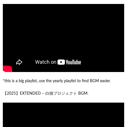
*this is a big playlist, use the yearly playlist to find BGM easier.
【2025】EXTENDED – 白猫プロジェクト BGM: