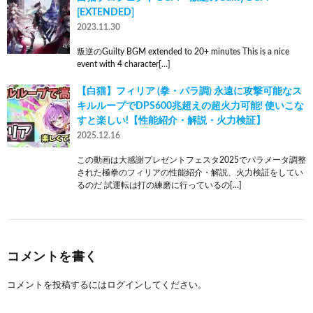
[EXTENDED]
2023.11.30
叛逆のGuilty BGM extended to 20+ minutes This is a nice
event with 4 character[…]
【白猫】フィリア (拳・パラ調) 永遠に攻撃可能なス
キルループでDPS600兆超えの超火力可能! 使いこな
すと楽しい!【性能紹介・解説・火力検証】
2025.12.16
この動画は大感謝プレゼントフェスタ2025でパラメータ調整
された極拳のフィリアの性能紹介・解説、火力検証をしてい
るのだ 試運転は打の練磨に行っているの[…]
コメントを書く
コメントを投稿するには
ログイン
してください。