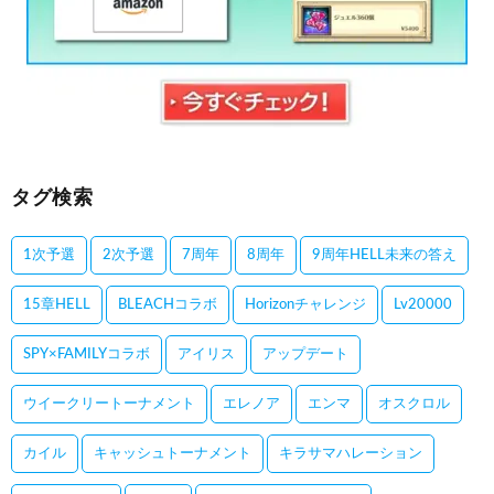
タグ検索
1次予選
2次予選
7周年
8周年
9周年HELL未来の答え
15章HELL
BLEACHコラボ
Horizonチャレンジ
Lv20000
SPY×FAMILYコラボ
アイリス
アップデート
ウイークリートーナメント
エレノア
エンマ
オスクロル
カイル
キャッシュトーナメント
キラサマハレーション