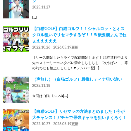
ン
2025.11.27
[…]
【白猫GOLF】白猫ゴルフ！！シャルロットとオス
クロル狙いでリセマラするぞ！！※概要欄よんでね
ぇえええええ
2022.10.26
2026.05.19更新
リリース開始したらライブ配信開始します！ 現在進行中より
先のストーリーのネタバレ禁止ししししし 「次やばい！」等
の匂わせも禁止ししししs ▼メンバー登[…]
（声無し）（白猫ゴルフ）最推しティナ狙い追い
2025.11.18
今回は白猫ゴルフ⛳️[…]
【白猫GOLF】リセマラの方法まとめました！今が
大チャンス！ガチャで最強キャラを狙いまくろう！
2022.10.27
2026.05.19更新