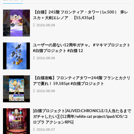
【白猫】245階 フロンティア・タワー ( Lv.500 ) 斧レ
スカ + 大剣エレノア 【55,435pt】
2026.08.08
ユーザーの居ない12周年ガチャ。 #マキマプロジェクト
#白猫プロジェクト #白猫 12
2026.08.08
【白猫攻略】フロンティアタワー244階 フランとカクリ
アで夏れ！ 59,585pt #白猫プロジェクト
2026.08.08
[白猫プロジェクト]ALIVED:CHRONICLE/3人当たるまで
ガチャしたい②[12周年/white cat project/ipad/iOS/コ
ロプラ アクションRPG]
2026.08.07