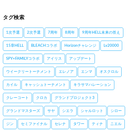
タグ検索
1次予選
2次予選
7周年
8周年
9周年HELL未来の答え
15章HELL
BLEACHコラボ
Horizonチャレンジ
Lv20000
SPY×FAMILYコラボ
アイリス
アップデート
ウイークリートーナメント
エレノア
エンマ
オスクロル
カイル
キャッシュトーナメント
キラサマハレーション
クレーコート
クロカ
グランドプロジェクト3
グランドマスターズ
サヤ
シエラ
シャルロット
シロー
ジン
セミファイナル
セレナ
タワー
ティナ
ニエル