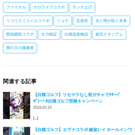
ファイナル
ホロライブコラボ
ランク上げ
リコリスリコイルコラボ
リョナ
五条悟
光と闇が紡ぐ未来
呪術廻戦コラボ
火力検証
白猫温泉物語
秘宝スタジアム
闇の王の後継者
関連する記事
【白猫ゴルフ】リセマラなし初ガチャでｷﾀ━(ﾟ
∀ﾟ)━! #白猫ゴルフ投稿キャンペーン
2026.01.25
[…]
【白猫ゴルフ】エヴァコラボ 綾波レイ ホールインワ