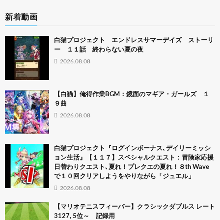
新着動画
白猫プロジェクト エンドレスサマーデイズ ストーリ
ー １１話 終わらない夏の夜
2026.08.08
【白猫】俺得作業BGM：鏡面のマギア・ガールズ １
９曲
2026.08.08
白猫プロジェクト『ログインボーナス､デイリーミッシ
ョン生活』【１１７】スペシャルクエスト：冒険家応援
日替わりクエスト､夏れ！プレクエの夏れ！８th Wave
で１０回クリアしようをやりながら「ジュエル」
2026.08.08
【マリオテニスフィーバー】クラシックダブルス レート
3127, 5位～ 記録用