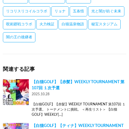
リコリスリコイルコラボ
リョナ
五条悟
光と闇が紡ぐ未来
呪術廻戦コラボ
火力検証
白猫温泉物語
秘宝スタジアム
闇の王の後継者
関連する記事
【白猫GOLF】【赤髪】WEEKLY TOURNAMENT 第
107回 １次予選
2025.10.28
【白猫GOLF】【赤髪】WEEKLY TOURNAMENT 第107回 １
次予選。 トーナメントに挑戦。 ＜再生リスト＞ 【白猫
GOLF】WEEKLY[…]
【白猫GOLF】【ティナ】WEEKLY TOURNAMENT