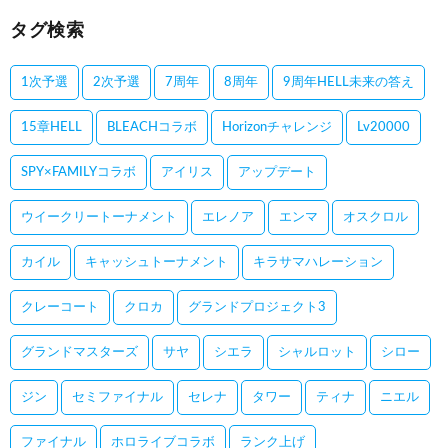
タグ検索
1次予選
2次予選
7周年
8周年
9周年HELL未来の答え
15章HELL
BLEACHコラボ
Horizonチャレンジ
Lv20000
SPY×FAMILYコラボ
アイリス
アップデート
ウイークリートーナメント
エレノア
エンマ
オスクロル
カイル
キャッシュトーナメント
キラサマハレーション
クレーコート
クロカ
グランドプロジェクト3
グランドマスターズ
サヤ
シエラ
シャルロット
シロー
ジン
セミファイナル
セレナ
タワー
ティナ
ニエル
ファイナル
ホロライブコラボ
ランク上げ