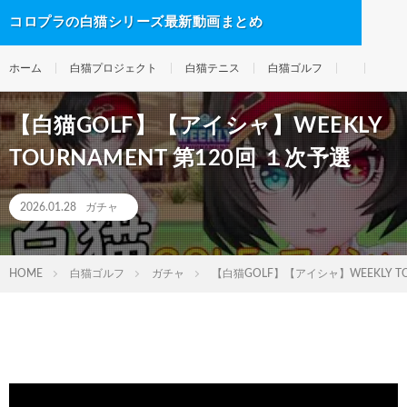
コロプラの白猫シリーズ最新動画まとめ
ホーム
白猫プロジェクト
白猫テニス
白猫ゴルフ
【白猫GOLF】【アイシャ】WEEKLY
TOURNAMENT 第120回 １次予選
2026.01.28
ガチャ
HOME
白猫ゴルフ
ガチャ
【白猫GOLF】【アイシャ】WEEKLY TO