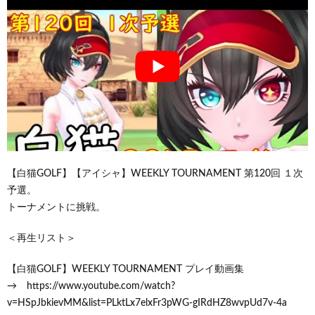
【白猫GOLF】【アイシャ】WEEKLY TOURNAMENT 第120回 １次
予選。
トーナメントに挑戦。
＜再生リスト＞
【白猫GOLF】WEEKLY TOURNAMENT プレイ動画集
→ https://www.youtube.com/watch?
v=HSpJbkievMM&list=PLktLx7elxFr3pWG-gIRdHZ8wvpUd7v-4a