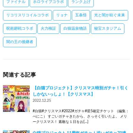
ファイナル
ホロライブコラボ
ランク上げ
リコリスリコイルコラボ
リョナ
五条悟
光と闇が紡ぐ未来
呪術廻戦コラボ
火力検証
白猫温泉物語
秘宝スタジアム
闇の王の後継者
関連する記事
【白猫プロジェクト】クリスマス特別ガチャ！引く
しかないっしょ！【クリスマス】
2022.12.25
#白猫#クリスマス#2022#ガチャ#星5確定チケット （編集：
べにこ） すごいガチャきたから、さっそく引いたよ。 メリ
ークリスマス！ 素敵な１日をお[…]