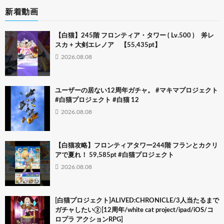
新着動画
【白猫】245階 フロンティア・タワー ( Lv.500 ) 斧レ
スカ + 大剣エレノア 【55,435pt】
2026.08.08
ユーザーの居ない12周年ガチャ。 #マキマプロジェクト
#白猫プロジェクト #白猫 12
2026.08.08
【白猫攻略】フロンティアタワー244階 フランとカクリ
アで夏れ！ 59,585pt #白猫プロジェクト
2026.08.08
[白猫プロジェクト]ALIVED:CHRONICLE/3人当たるまで
ガチャしたい②[12周年/white cat project/ipad/iOS/コ
ロプラ アクションRPG]