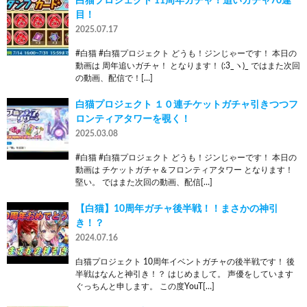
白猫プロジェクト 11周年ガチャ！追いガチャ70連
目！
2025.07.17
#白猫 #白猫プロジェクト どうも！ジンじゃーです！ 本日の
動画は 周年追いガチャ！ となります！ (:3_ヽ)_ ではまた次回
の動画、配信で！[…]
白猫プロジェクト １０連チケットガチャ引きつつフ
ロンティアタワーを覗く！
2025.03.08
#白猫 #白猫プロジェクト どうも！ジンじゃーです！ 本日の
動画は チケットガチャ＆フロンティアタワー となります！
堅い。 ではまた次回の動画、配信[…]
【白猫】10周年ガチャ後半戦！！まさかの神引
き！？
2024.07.16
白猫プロジェクト 10周年イベントガチャの後半戦です！ 後
半戦はなんと神引き！？ はじめまして。 声優をしています
ぐっちんと申します。 この度YouT[…]