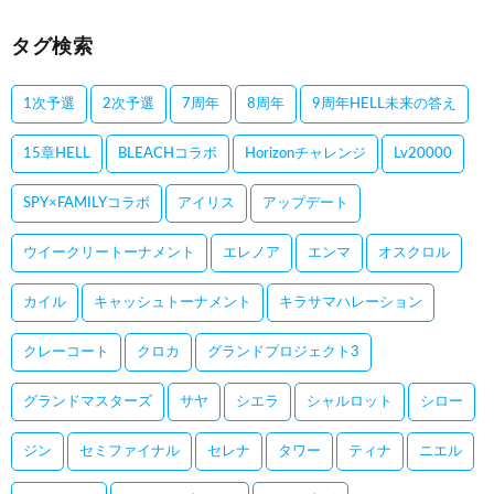
タグ検索
1次予選
2次予選
7周年
8周年
9周年HELL未来の答え
15章HELL
BLEACHコラボ
Horizonチャレンジ
Lv20000
SPY×FAMILYコラボ
アイリス
アップデート
ウイークリートーナメント
エレノア
エンマ
オスクロル
カイル
キャッシュトーナメント
キラサマハレーション
クレーコート
クロカ
グランドプロジェクト3
グランドマスターズ
サヤ
シエラ
シャルロット
シロー
ジン
セミファイナル
セレナ
タワー
ティナ
ニエル