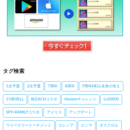
タグ検索
1次予選
2次予選
7周年
8周年
9周年HELL未来の答え
15章HELL
BLEACHコラボ
Horizonチャレンジ
Lv20000
SPY×FAMILYコラボ
アイリス
アップデート
ウイークリートーナメント
エレノア
エンマ
オスクロル