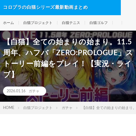
コロプラの白猫シリーズ最新動画まとめ
ホーム
白猫プロジェクト
白猫テニス
白猫ゴルフ
【白猫】全ての始まりの始まり。11.5
周年、ハフバ「ZERO:PROLOGUE」ス
トーリー前編をプレイ！【実況・ライ
ブ】
2026.01.16
ガチャ
HOME
白猫プロジェクト
ガチャ
【白猫】全ての始まりの始まり。1