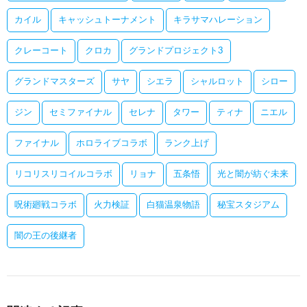
カイル
キャッシュトーナメント
キラサマハレーション
クレーコート
クロカ
グランドプロジェクト3
グランドマスターズ
サヤ
シエラ
シャルロット
シロー
ジン
セミファイナル
セレナ
タワー
ティナ
ニエル
ファイナル
ホロライブコラボ
ランク上げ
リコリスリコイルコラボ
リョナ
五条悟
光と闇が紡ぐ未来
呪術廻戦コラボ
火力検証
白猫温泉物語
秘宝スタジアム
闇の王の後継者