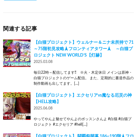
関連する記事
【白猫プロジェクト】ウェルナー＆ニナ未所持で 71
～75階初見攻略🗼フロンティアタワー🗼 ～白猫プ
ロジェクト NEW WORLD’S【灯赫】
2025.03.08
毎日22時～配信してます‼ ※火・木定休日 メインは原神・
白猫プロジェクトのゲーム配信。 また、定期的に書道作品の
制作動画も出してます。[…]
【白猫プロジェクト】エクセリアvs魔なる厄災の神
【HELL攻略】
2025.06.08
やってやんよ魅せてやんよのボッスンさんよ #白猫 #白猫プ
ロジェクト #エクセリア #hell[…]
【白猫プロジェクト】 闘覇祭開幕 186~190階🗼フロ