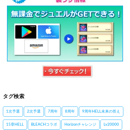
タグ検索
1次予選
2次予選
7周年
8周年
9周年HELL未来の答え
15章HELL
BLEACHコラボ
Horizonチャレンジ
Lv20000