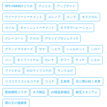
SPY×FAMILYコラボ
アイリス
アップデート
ウイークリートーナメント
エレノア
エンマ
オスクロル
カイル
キャッシュトーナメント
キラサマハレーション
クレーコート
クロカ
グランドプロジェクト3
グランドマスターズ
サヤ
シエラ
シャルロット
シロー
ジン
セミファイナル
セレナ
タワー
ティナ
ニエル
ファイナル
ホロライブコラボ
ランク上げ
リコリスリコイルコラボ
リョナ
五条悟
光と闇が紡ぐ未来
呪術廻戦コラボ
火力検証
白猫温泉物語
秘宝スタジアム
闇の王の後継者