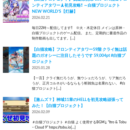
ンティアタワー🗼初見攻略‼ ～白猫プロジェクト
NEW WORLD’S【灯赫】
2026.02.21
毎日22時～配信してます‼ ※火・木定休日 メインは原神・
白猫プロジェクトのゲーム配信。 また、定期的に書道作品の
制作動画も出してます。[…]
【白猫攻略】フロンティアタワー59階 クライ無は話
題のガオシーに注目したそうです 59,004pt #白猫プ
ロジェクト
2025.01.28
【一言】クライ無だろうが、無ウシェだろうが、リア無だろ
うが、正月コルネがいるならもう斬雑魚は名乗れない。 #白
猫プロジェクト[…]
【激ムズ？】神域11章のHELLを初見攻略頑張って
みた！【白猫プロジェクト】
2026.02.09
＃白猫プロジェクト ＃白猫 よく使用するBGM↓ “Itro & Tobu
– Cloud 9” https://tobu.io[…]