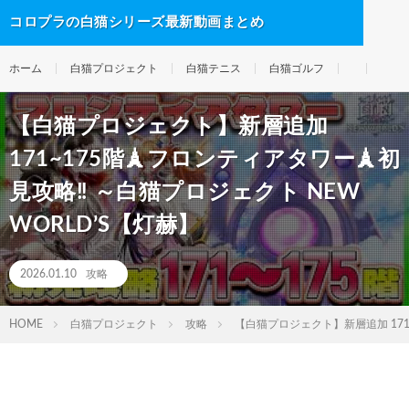
コロプラの白猫シリーズ最新動画まとめ
ホーム
白猫プロジェクト
白猫テニス
白猫ゴルフ
【白猫プロジェクト】新層追加
171~175階🗼フロンティアタワー🗼初
見攻略‼ ～白猫プロジェクト NEW
WORLD’S【灯赫】
2026.01.10
攻略
HOME
白猫プロジェクト
攻略
【白猫プロジェクト】新層追加 171~