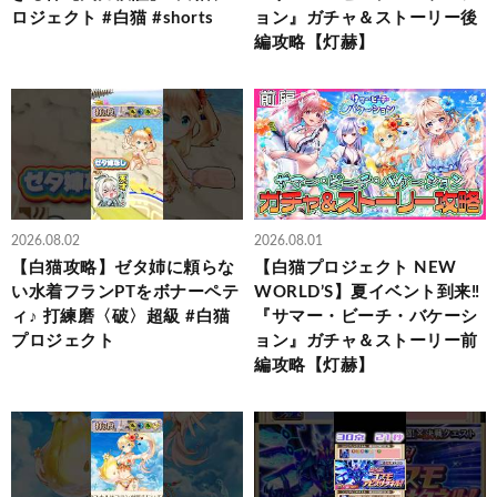
ロジェクト #白猫 #shorts
ョン』ガチャ＆ストーリー後
編攻略【灯赫】
2026.08.02
2026.08.01
【白猫攻略】ゼタ姉に頼らな
【白猫プロジェクト NEW
い水着フランPTをボナーペテ
WORLD’S】夏イベント到来‼
ィ♪ 打練磨〈破〉超級 #白猫
『サマー・ビーチ・バケーシ
プロジェクト
ョン』ガチャ＆ストーリー前
編攻略【灯赫】