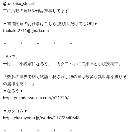
@toukaku_stocall
主に活動の連絡や作品投稿してます！
▼書道関連のお仕事はこちら(見積りだけでもOK)▼
toukaku2711@gmail.com
＊ ＊ ＊ ＊ ＊
ついで。
一応、「小説家になろう」「カクヨム」にて細々と小説投稿中。
「数多の世界で紡ぐ物語～秘されし神の皇は数多な異世界を渡りそ
の崩壊を防ぐ～」
▼なろう▼
https://ncode.syosetu.com/n2172fi/
▼カクヨム▼
https://kakuyomu.jp/works/11773540548…
＊ ＊ ＊ ＊ ＊