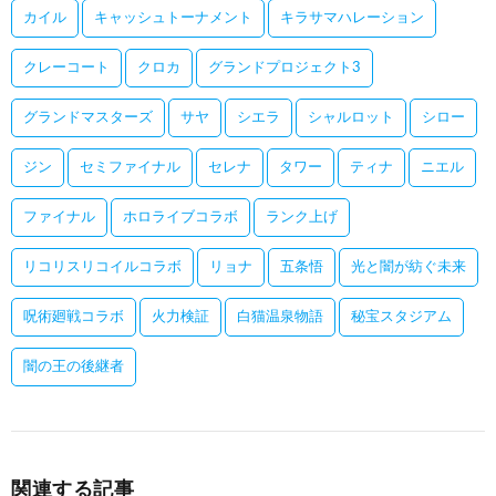
カイル
キャッシュトーナメント
キラサマハレーション
クレーコート
クロカ
グランドプロジェクト3
グランドマスターズ
サヤ
シエラ
シャルロット
シロー
ジン
セミファイナル
セレナ
タワー
ティナ
ニエル
ファイナル
ホロライブコラボ
ランク上げ
リコリスリコイルコラボ
リョナ
五条悟
光と闇が紡ぐ未来
呪術廻戦コラボ
火力検証
白猫温泉物語
秘宝スタジアム
闇の王の後継者
関連する記事