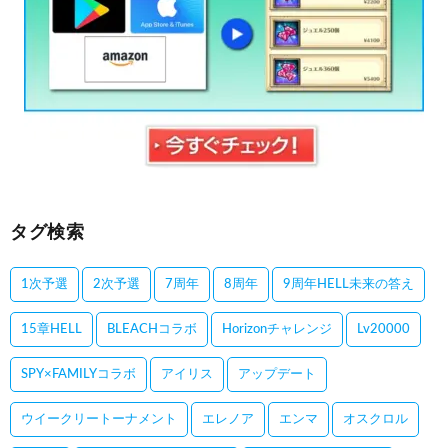
タグ検索
1次予選
2次予選
7周年
8周年
9周年HELL未来の答え
15章HELL
BLEACHコラボ
Horizonチャレンジ
Lv20000
SPY×FAMILYコラボ
アイリス
アップデート
ウイークリートーナメント
エレノア
エンマ
オスクロル