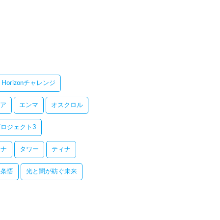
Horizonチャレンジ
ア
エンマ
オスクロル
ロジェクト3
レナ
タワー
ティナ
五条悟
光と闇が紡ぐ未来