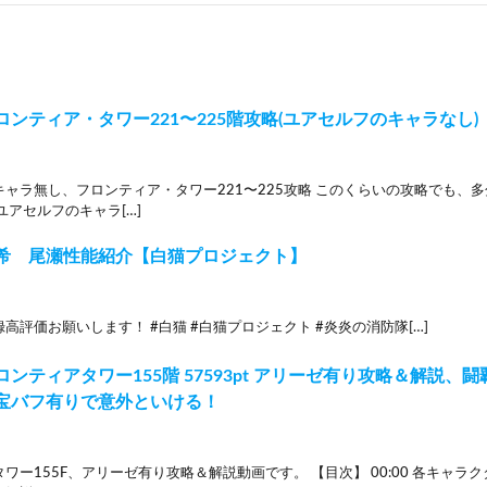
ロンティア・タワー221〜225階攻略(ユアセルフのキャラなし
ャラ無し、フロンティア・タワー221〜225攻略 このくらいの攻略でも、多
ユアセルフのキャラ[…]
希 尾瀬性能紹介【白猫プロジェクト】
高評価お願いします！ #白猫 #白猫プロジェクト #炎炎の消防隊[…]
ンティアタワー155階 57593pt アリーゼ有り攻略＆解説、
宝バフ有りで意外といける！
ワー155F、アリーゼ有り攻略＆解説動画です。 【目次】 00:00 各キャラクタ