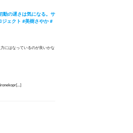
初動の遅さは気になる。サ
ェクト #美樹さやか #
火力にはなっているのが良いかな
nekopr[…]