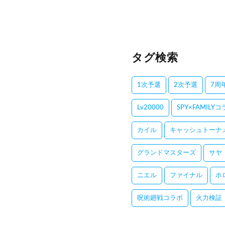
タグ検索
1次予選
2次予選
7周
Lv20000
SPY×FAMILY
カイル
キャッシュトーナ
グランドマスターズ
サヤ
ニエル
ファイナル
ホ
呪術廻戦コラボ
火力検証