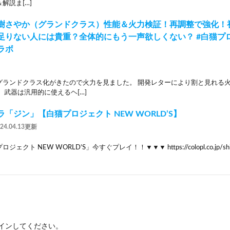
解説ま[…]
樹さやか（グランドクラス）性能＆火力検証！再調整で強化！
足りない人には貴重？全体的にもう一声欲しくない？ #白猫プロジ
ラボ
グランドクラス化がきたので火力を見ました。 開発レターにより割と見れる
 武器は汎用的に使えるヘ[…]
「ジン」【白猫プロジェクト NEW WORLD’S】
024.04.13更新
クト NEW WORLD’S」今すぐプレイ！！▼▼▼ https://colopl.co.jp/shiro
イン
してください。