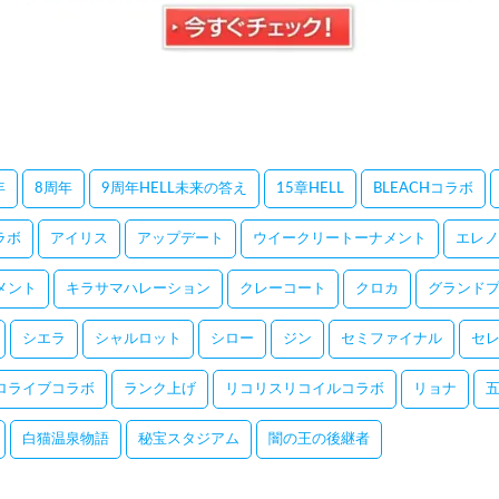
年
8周年
9周年HELL未来の答え
15章HELL
BLEACHコラボ
コラボ
アイリス
アップデート
ウイークリートーナメント
エレノ
メント
キラサマハレーション
クレーコート
クロカ
グランドプ
シエラ
シャルロット
シロー
ジン
セミファイナル
セ
ロライブコラボ
ランク上げ
リコリスリコイルコラボ
リョナ
白猫温泉物語
秘宝スタジアム
闇の王の後継者