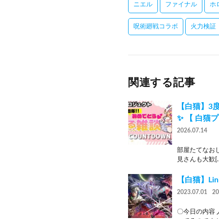
ニエル
ファイナル
ホ
呪術廻戦コラボ
火力検証
関連する記事
【白猫】3
✨ 【 白猫プ
2026.07.14
部屋たてなおし
見さんも大歓[…
【白猫】Li
2023.07.01
2
〇今日の内容