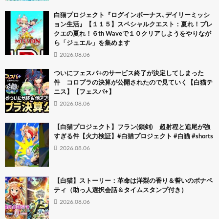
白猫プロジェクト『ログインボーナス､デイリーミッシ
ョン生活』【１１５】スペシャルクエスト：夏れ！プレ
クエの夏れ！６th Waveで１０クリアしようをやりなが
ら「ジュエル」を集めます
2026.08.06
ついにフェスバ+のサービス終了が決定してしまった
件 コロプラの決算が公開されたので見ていく【白猫テ
ニス】【フェスバ+】
2026.08.06
【白猫プロジェクト】フラン(鎖剣) 超射程と追尾が強
すぎる件【火力検証】#白猫プロジェクト #白猫 #shorts
2026.08.06
【白猫】ストーリー：革命は洋梨の香り＆誓いのボナペ
ティ（助っ人選択会話＆タイムスタンプ付き）
2026.08.06