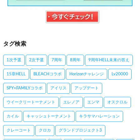
タグ検索
1次予選
2次予選
7周年
8周年
9周年HELL未来の答え
15章HELL
BLEACHコラボ
Horizonチャレンジ
Lv20000
SPY×FAMILYコラボ
アイリス
アップデート
ウイークリートーナメント
エレノア
エンマ
オスクロル
カイル
キャッシュトーナメント
キラサマハレーション
クレーコート
クロカ
グランドプロジェクト3