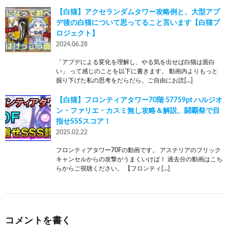
【白猫】アクセランダムタワー攻略例と、大型アプ
デ後の白猫について思ってること言います【白猫プ
ロジェクト】
2024.06.28
「アプデによる変化を理解し、やる気を出せば白猫は面白
い」 って感じのことを以下に書きます。 動画内よりもっと
掘り下げた私の思考をだらだら。ご自由にお読[…]
【白猫】フロンティアタワー70階 57759pt ハルジオ
ン・ファリエ・カスミ無し攻略＆解説、闘覇祭で目
指せSSSスコア！
2025.02.22
フロンティアタワー70Fの動画です。 アステリアのフリック
キャンセルからの攻撃がうまくいけば！ 過去分の動画はこち
らからご視聴ください。 【フロンティ[…]
コメントを書く