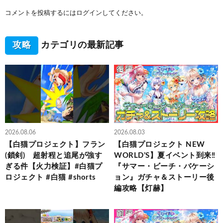
コメントを投稿するには
ログイン
してください。
攻略
カテゴリの最新記事
2026.08.06
2026.08.03
【白猫プロジェクト】フラン
【白猫プロジェクト NEW
(鎖剣) 超射程と追尾が強す
WORLD’S】夏イベント到来‼
ぎる件【火力検証】#白猫プ
『サマー・ビーチ・バケーシ
ロジェクト #白猫 #shorts
ョン』ガチャ＆ストーリー後
編攻略【灯赫】