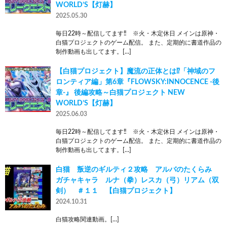
WORLD’S【灯赫】
2025.05.30
毎日22時～配信してます‼ ※火・木定休日 メインは原神・
白猫プロジェクトのゲーム配信。 また、定期的に書道作品の
制作動画も出してます。[…]
【白猫プロジェクト】魔流の正体とは⁉「神域のフ
ロンティア編」第6章『FLOWSKY:INNOCENCE -後
章-』 後編攻略～白猫プロジェクト NEW
WORLD’S【灯赫】
2025.06.03
毎日22時～配信してます‼ ※火・木定休日 メインは原神・
白猫プロジェクトのゲーム配信。 また、定期的に書道作品の
制作動画も出してます。[…]
白猫 叛逆のギルティ２攻略 アルバのたくらみ
ガチャキャラ ルナ（拳）レスカ（弓）リアム（双
剣） ＃１１ 【白猫プロジェクト】
2024.10.31
白猫攻略関連動画。[…]