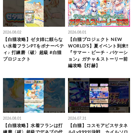
2026.08.02
2026.08.01
【白猫攻略】ゼタ姉に頼らな
【白猫プロジェクト NEW
い水着フランPTをボナーペテ
WORLD’S】夏イベント到来‼
ィ♪ 打練磨〈破〉超級 #白猫
『サマー・ビーチ・バケーシ
プロジェクト
ョン』ガチャ＆ストーリー前
編攻略【灯赫】
2026.08.01
2026.07.31
【白猫攻略】水着フランは打
【白猫】コスモアビスサタネ
練磨〈破〉超級でデネブの代
ル(Lv9999)決戦 カイルソロ