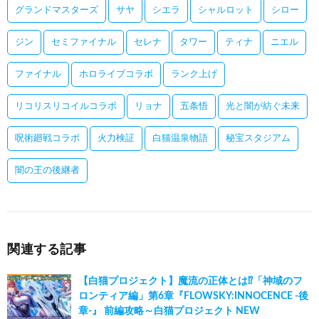
グランドマスターズ
サヤ
シエラ
シャルロット
シロー
ジン
セミファイナル
セレナ
タワー
ティナ
ニエル
ファイナル
ホロライブコラボ
ランク上げ
リコリスリコイルコラボ
リョナ
五条悟
光と闇が紡ぐ未来
呪術廻戦コラボ
火力検証
白猫温泉物語
秘宝スタジアム
闇の王の後継者
関連する記事
【白猫プロジェクト】魔流の正体とは⁉「神域のフ
ロンティア編」第6章『FLOWSKY:INNOCENCE -後
章-』 前編攻略～白猫プロジェクト NEW