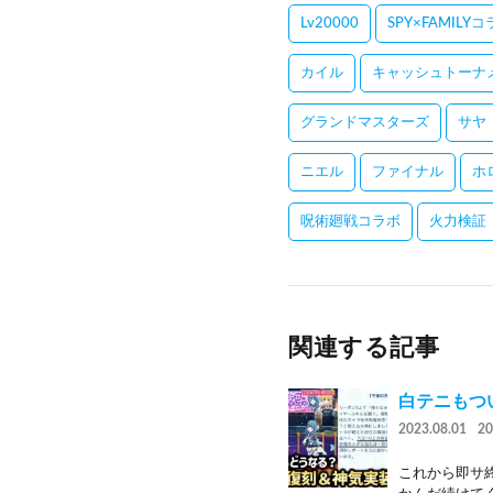
Lv20000
SPY×FAMILY
カイル
キャッシュトーナ
グランドマスターズ
サヤ
ニエル
ファイナル
ホ
呪術廻戦コラボ
火力検証
関連する記事
白テニもつ
2023.08.01
2
これから即サ