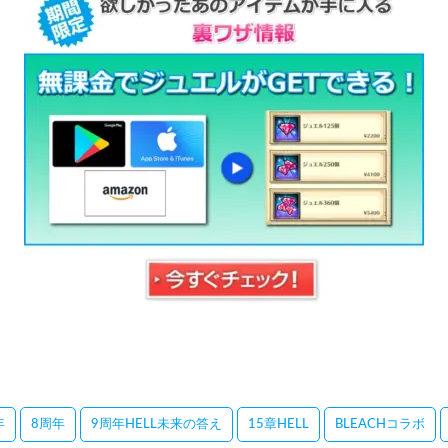
年
8周年
9周年HELL未来の答え
15章HELL
BLEACHコラボ