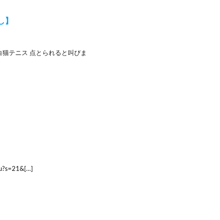
し】
白猫テニス 点とられると叫びま
?s=21&[…]