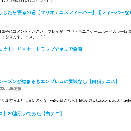
れそう感はあるけどいつま[…]
ししたら寝るの巻【マリオテニスフィーバー】【フィーバーな
方気軽にコメントください。 プレイ歴 マリオテニスゲームボーイカラー版 
くなります。 コメント[…]
ェクト リョナ トラップでキュア鑑賞
シーズンが始まるもエンブレムの実装なし【白猫テニス】
023.11.05更新
るよりは良いのかな Twitterはこちら↓ https://twitter.com/wcat_haioku
ス】20連引いてみた【白テニ】