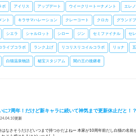
コラボ
アイリス
アップデート
ウイークリートーナメント
エレノ
メント
キラサマハレーション
クレーコート
クロカ
グランドプ
シエラ
シャルロット
シロー
ジン
セミファイナル
セ
ロライブコラボ
ランク上げ
リコリスリコイルコラボ
リョナ
白猫温泉物語
秘宝スタジアム
闇の王の後継者
いに7周年！だけど新キャラに続いて神気まで更新休止だと！
024.04.10更新
終はなさそうだけどいつまで持つかだよねー 本家が10周年前だし白猫の名前