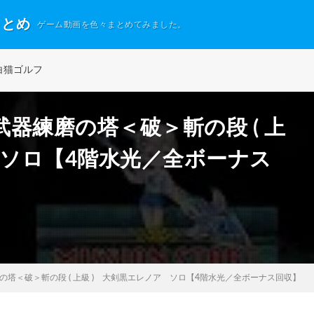
まとめ
ゲーム動画を色々まとめてみました。
白猫ゴルフ
器練磨の塔＜破＞斬の段 ( 上
 ソロ【4階水光／全ボーナス
塔＜破＞斬の段 ( 上級 ) 大剣黒エレノア ソロ【4階水光／全ボーナス回収】