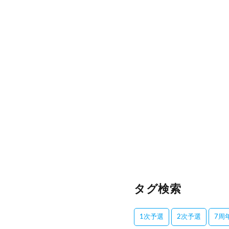
タグ検索
1次予選
2次予選
7周