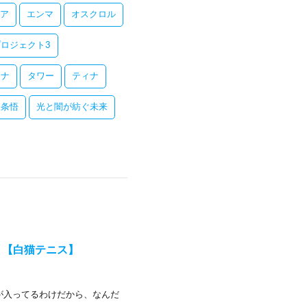
ア
エンマ
オスクロル
ロジェクト3
レナ
タワー
ティナ
五条悟
光と闇が紡ぐ未来
？【白猫テニス】
が入ってるわけだから、なんだ