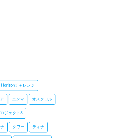
Horizonチャレンジ
ア
エンマ
オスクロル
ロジェクト3
レナ
タワー
ティナ