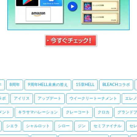
年
8周年
9周年HELL未来の答え
15章HELL
BLEACHコラボ
コラボ
アイリス
アップデート
ウイークリートーナメント
エレノ
メント
キラサマハレーション
クレーコート
クロカ
グランドプ
シエラ
シャルロット
シロー
ジン
セミファイナル
セ