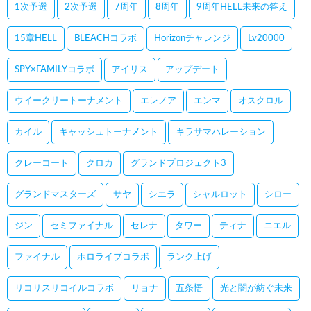
1次予選
2次予選
7周年
8周年
9周年HELL未来の答え
15章HELL
BLEACHコラボ
Horizonチャレンジ
Lv20000
SPY×FAMILYコラボ
アイリス
アップデート
ウイークリートーナメント
エレノア
エンマ
オスクロル
カイル
キャッシュトーナメント
キラサマハレーション
クレーコート
クロカ
グランドプロジェクト3
グランドマスターズ
サヤ
シエラ
シャルロット
シロー
ジン
セミファイナル
セレナ
タワー
ティナ
ニエル
ファイナル
ホロライブコラボ
ランク上げ
リコリスリコイルコラボ
リョナ
五条悟
光と闇が紡ぐ未来