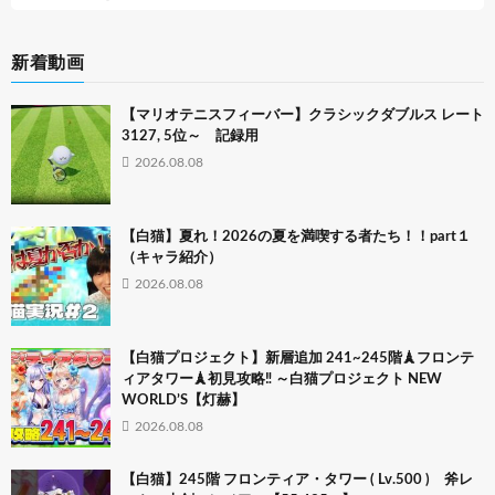
新着動画
【マリオテニスフィーバー】クラシックダブルス レート
3127, 5位～ 記録用
2026.08.08
【白猫】夏れ！2026の夏を満喫する者たち！！part１
（キャラ紹介）
2026.08.08
【白猫プロジェクト】新層追加 241~245階🗼フロンテ
ィアタワー🗼初見攻略‼ ～白猫プロジェクト NEW
WORLD’S【灯赫】
2026.08.08
【白猫】245階 フロンティア・タワー ( Lv.500 ) 斧レ