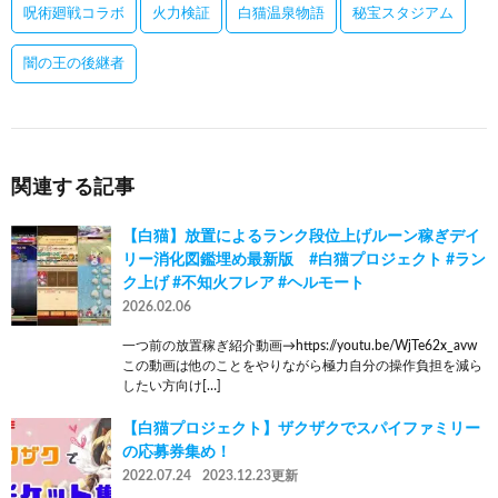
呪術廻戦コラボ
火力検証
白猫温泉物語
秘宝スタジアム
闇の王の後継者
関連する記事
【白猫】放置によるランク段位上げルーン稼ぎデイ
リー消化図鑑埋め最新版 #白猫プロジェクト #ラン
ク上げ #不知火フレア #ヘルモート
2026.02.06
一つ前の放置稼ぎ紹介動画→https://youtu.be/WjTe62x_avw
この動画は他のことをやりながら極力自分の操作負担を減ら
したい方向け[…]
【白猫プロジェクト】ザクザクでスパイファミリー
の応募券集め！
2022.07.24
2023.12.23更新