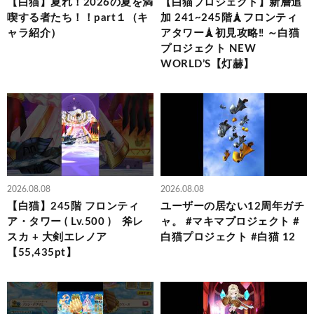
【白猫】夏れ！2026の夏を満
【白猫プロジェクト】新層追
喫する者たち！！part１（キ
加 241~245階🗼フロンティ
ャラ紹介）
アタワー🗼初見攻略‼ ～白猫
プロジェクト NEW
WORLD’S【灯赫】
2026.08.08
2026.08.08
【白猫】245階 フロンティ
ユーザーの居ない12周年ガチ
ア・タワー ( Lv.500 ) 斧レ
ャ。 #マキマプロジェクト #
スカ + 大剣エレノア
白猫プロジェクト #白猫 12
【55,435pt】