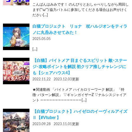
こんばんはみみです！ のんびりとおしゃべりしながら周回し
ます(*’ω’*) 協力バトルに参加してくださる場合はお声がけく
ださい[…]
白猫プロジェクト リョナ 杖ハルジオンをティラ
ノに丸呑みさせてみた！
2025.05.05
[…]
【白猫】バイトメア 目まぐるスピリット 敵･ステー
ジ･攻略ポイントを解説 初クリア推しチャレンジに
も【シェアハウス4】
2022.11.22
2023.12.03更新
★関連動画 「バイトメア ハイカロリーワーク 解説」 「特
徴･パターン解説」 ▽ギャンガイザーZ ▽ナルシスジャイア
ント ――――――――――――――[…]
【白猫プロジェクト】ハイゼロのイーヴィルアイズ
Ⅱ【#Vtuber 】
2023.09.28
2023.11.01更新