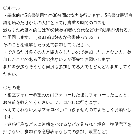
〇ルール
・基本的に5倍書使用での30分間の協力を行います。5倍書は最近白
猫を始めたばかりの人にとっては貴重＆時間のロスを
減らすため基本的には30分間参加者の交代などせず効果が切れるま
で周回します。（参加者は好きな倍書使ってね！）
そのことを理解したうえで参加してください。
・できるだけ多くの人と協力をしたいので参加したことない人、参
加したことのある回数の少ない人が優先でお願いします。
参加者が少なそうなら何度も参加してる人でもどんどん参加してく
ださい。
〇その他
・相互フォロー希望の方はフォローした後にフォローしたことと、
お名前を教えてください。フォロバしに行きます。
伝えてくれない人はフォロバしに行きませんのでよろしくお願いし
ます。
・迷惑行為など人に迷惑をかけるなどが見られた場合（準備完了を
押さない、参加する意思表示なしでの参加、放置など）