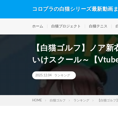
コロプラの白猫シリーズ最新動画
ホーム
白猫プロジェクト
白猫テニス
【白猫ゴルフ】ノア新衣
いけスクール～【Vtube
2025.12.04
ランキング
HOME
白猫ゴルフ
ランキング
【白猫ゴルフ】