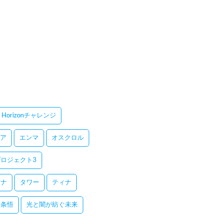
Horizonチャレンジ
ア
エンマ
オスクロル
ロジェクト3
レナ
タワー
ティナ
五条悟
光と闇が紡ぐ未来