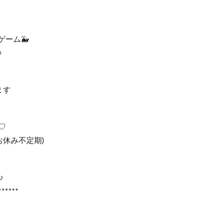
ゲーム🐳
♪
ます
♡
お休み不定期)
♪
******