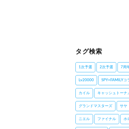
タグ検索
1次予選
2次予選
7周
Lv20000
SPY×FAMILY
カイル
キャッシュトーナ
グランドマスターズ
サヤ
ニエル
ファイナル
ホ