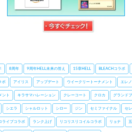
年
8周年
9周年HELL未来の答え
15章HELL
BLEACHコラボ
コラボ
アイリス
アップデート
ウイークリートーナメント
エレノ
メント
キラサマハレーション
クレーコート
クロカ
グランドプ
シエラ
シャルロット
シロー
ジン
セミファイナル
セ
ロライブコラボ
ランク上げ
リコリスリコイルコラボ
リョナ