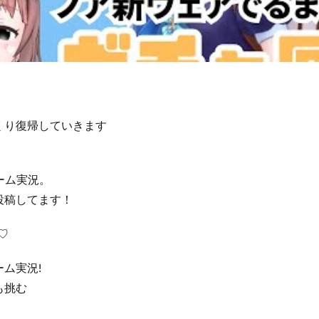
！
くり復帰していきます
ゲーム実況。
投稿してます！
♡
ム実況!
も挑む