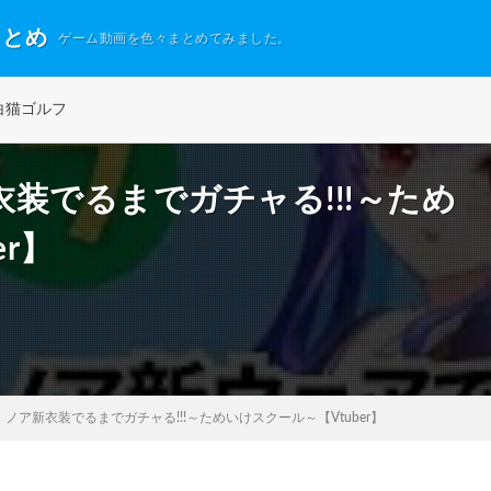
まとめ
ゲーム動画を色々まとめてみました。
白猫ゴルフ
装でるまでガチャる!!!～ため
r】
ノア新衣装でるまでガチャる!!!～ためいけスクール～【Vtuber】