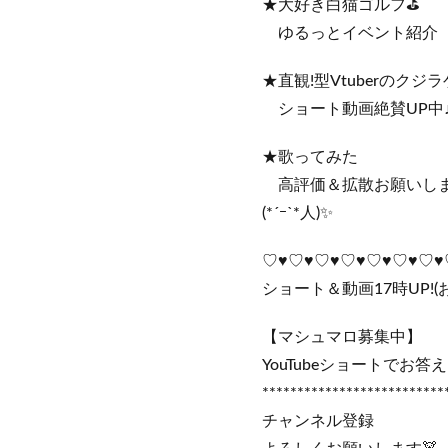
★大好き白猫ゴルフ⛳
ゆるっとイベント紹介
★直観!型Vtuberのクジラ
ショート動画絶賛UP中
★歌ってみた
高評価＆拡散お願いし
(*´ｰ`*人)✨️
♡♥♡♥♡♥♡♥♡♥♡♥♡♥
ショート＆動画17時UP!(
【マシュマロ募集中】
YouTubeショートでお答え
**************************
チャンネル登録