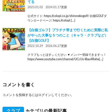
てる
2023.01.02
2024.01.17更新
公式サイト: https://colopl.co.jp/shironekogolf/ 白猫GOLFダ
ウンロードページ: https://colopl.[…]
【白猫ゴルフ】プラチナ帯まで行くために実際に私
がやった大事な５つのこと（キャラ・クラブなど）
【白猫GOLF】
2022.10.29
2026.06.27更新
クラブもっとほすぃください ▼メンバー登録できますっ！
https://www.youtube.com/channel/UCcUs-I8au4Rehe[…]
コメントを書く
コメントを投稿するには
ログイン
してください。
クラブ
カテゴリの最新記事