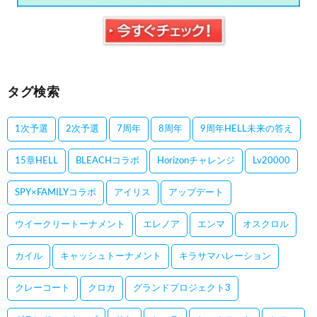
タグ検索
1次予選
2次予選
7周年
8周年
9周年HELL未来の答え
15章HELL
BLEACHコラボ
Horizonチャレンジ
Lv20000
SPY×FAMILYコラボ
アイリス
アップデート
ウイークリートーナメント
エレノア
エンマ
オスクロル
カイル
キャッシュトーナメント
キラサマハレーション
クレーコート
クロカ
グランドプロジェクト3