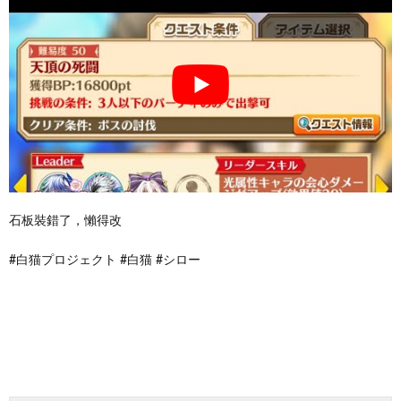
石板裝錯了，懶得改
#白猫プロジェクト #白猫 #シロー