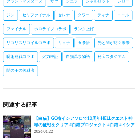
グランドマスターズ
サヤ
シエラ
シャルロット
シロー
ジン
セミファイナル
セレナ
タワー
ティナ
ニエル
ファイナル
ホロライブコラボ
ランク上げ
リコリスリコイルコラボ
リョナ
五条悟
光と闇が紡ぐ未来
呪術廻戦コラボ
火力検証
白猫温泉物語
秘宝スタジアム
闇の王の後継者
関連する記事
【白猫】GC槍イシアソロで10周年HELLクエスト神
域の征戦をクリア #白猫プロジェクト #白猫 #イシア
2026.01.22