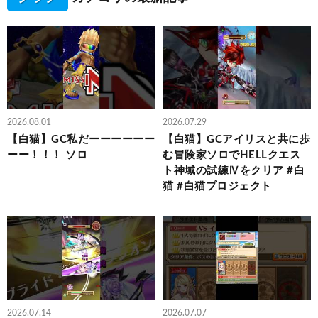
2026.08.01
2026.07.29
【白猫】GC私だーーーーーー
【白猫】GCアイリスと共に歩
ーー！！！ ソロ
む冒険家ソロでHELLクエス
ト神域の試練Ⅳをクリア #白
猫 #白猫プロジェクト
2026.07.14
2026.07.07