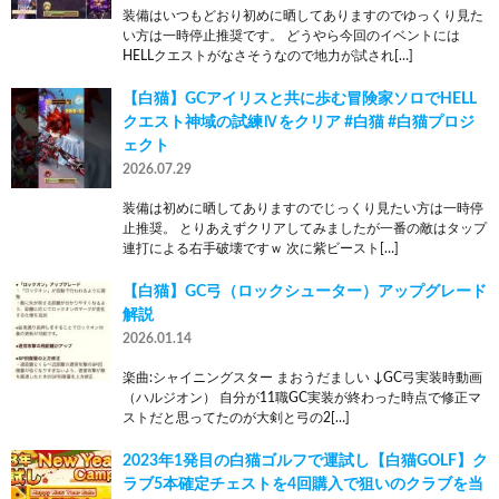
装備はいつもどおり初めに晒してありますのでゆっくり見た
い方は一時停止推奨です。 どうやら今回のイベントには
HELLクエストがなさそうなので地力が試され[…]
【白猫】GCアイリスと共に歩む冒険家ソロでHELL
クエスト神域の試練Ⅳをクリア #白猫 #白猫プロジ
ェクト
2026.07.29
装備は初めに晒してありますのでじっくり見たい方は一時停
止推奨。 とりあえずクリアしてみましたが一番の敵はタップ
連打による右手破壊ですｗ 次に紫ビースト[…]
【白猫】GC弓（ロックシューター）アップグレード
解説
2026.01.14
楽曲:シャイニングスター まおうだましい ↓GC弓実装時動画
（ハルジオン） 自分が11職GC実装が終わった時点で修正マ
ストだと思ってたのが大剣と弓の2[…]
2023年1発目の白猫ゴルフで運試し【白猫GOLF】ク
ラブ5本確定チェストを4回購入で狙いのクラブを当