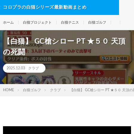
コロプラの白猫シリーズ最新動画まとめ
ホーム
白猫プロジェクト
白猫テニス
白猫ゴルフ
【白猫】 GC槍シロー PT ★５０ 天頂
の死闘
2025.12.03
クラブ
HOME
白猫ゴルフ
クラブ
【白猫】 GC槍シロー PT ★５０ 天頂