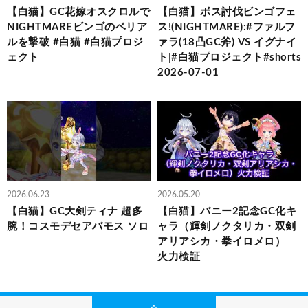
【白猫】GC花嫁オスクロルで
【白猫】ボス討伐ビンゴフェ
NIGHTMAREビンゴのベリア
ス!(NIGHTMARE):#ファルフ
ルを撃破 #白猫 #白猫プロジ
ァラ(18凸GC斧) VS イグナイ
ェクト
ト|#白猫プロジェクト#shorts
2026-07-01
2026.06.23
2026.05.20
【白猫】GC大剣ティナ 超多
【白猫】バニー2記念GC化キ
腕！コスモデセアバモス ソロ
ャラ（輝剣ノクタリカ・双剣
アリアシカ・拳イロメロ）
火力検証