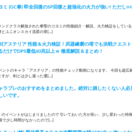
ミ (GC拳) 即全回復のSP回復と超強化の火力が強い! ただし
ランドクラス解放された拳聖のコヨミの性能紹介・解説、火力検証をしているの
とユニオンスカイ流星の章[…]
剣アステリア 性能＆火力検証！武器練磨の塔でも決戦クエス
るだけでDPS最低60兆以上ｗ 徹底解説＆まとめ！
イベントのキャラ「アステリア」の性能チェック動画になります。 今回も超広
すが、剣とは少し違った運[…]
ャラプレのおすすめをまとめました。絶対に損したくない人必
しいです。
」のイベントがはじまりましたので 引いておいた方が良い、少し変わった特
情で少し時間がなかったので[…]