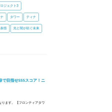
ロジェクト3
レナ
タワー
ティナ
五条悟
光と闇が紡ぐ未来
覇祭で目指せSSSスコア！ニ
なります。 【フロンティアタワ