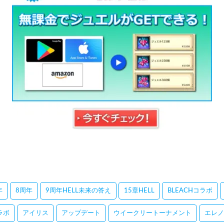
年
8周年
9周年HELL未来の答え
15章HELL
BLEACHコラボ
コラボ
アイリス
アップデート
ウイークリートーナメント
エレノ