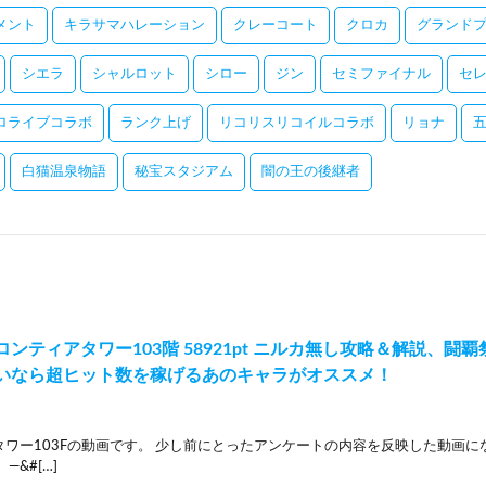
メント
キラサマハレーション
クレーコート
クロカ
グランドプ
シエラ
シャルロット
シロー
ジン
セミファイナル
セ
ロライブコラボ
ランク上げ
リコリスリコイルコラボ
リョナ
白猫温泉物語
秘宝スタジアム
闇の王の後継者
ンティアタワー103階 58921pt ニルカ無し攻略＆解説、闘
いなら超ヒット数を稼げるあのキャラがオススメ！
タワー103Fの動画です。 少し前にとったアンケートの内容を反映した動画に
—&#[…]