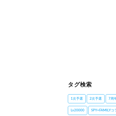
タグ検索
1次予選
2次予選
7周
Lv20000
SPY×FAMILY