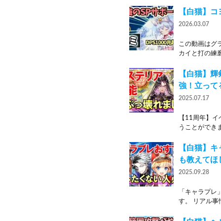
【白猫】コヨ
2026.03.07
この動画はグ
カイと打の練磨
【白猫】輝
強！立って
2025.07.17
【11周年】
うことができま
【白猫】キ
も教えてほ
2025.09.28
「キャラプレ
す。 リアル事