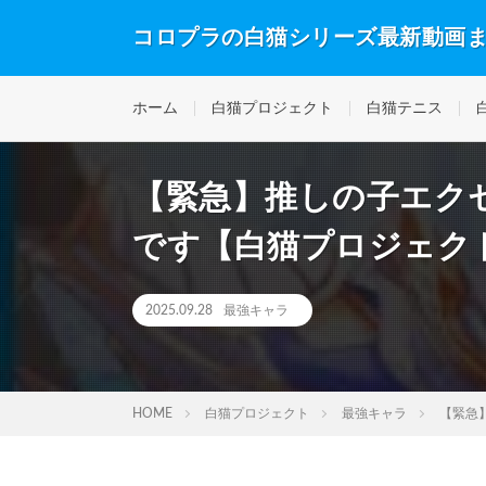
コロプラの白猫シリーズ最新動画
ホーム
白猫プロジェクト
白猫テニス
【緊急】推しの子エク
です【白猫プロジェク
2025.09.28
最強キャラ
HOME
白猫プロジェクト
最強キャラ
【緊急