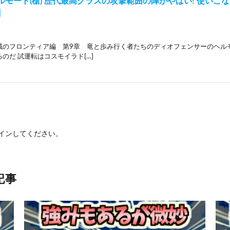
ルモート(槍) 歴代最高クラスの攻撃範囲の陣がやばい! 使いこ
】
域のフロンティア編 第9章 竜と歩み行く者たちのディオフェンサーのヘル
のだ 試運転はコスモイラド[…]
イン
してください。
記事