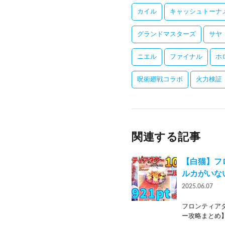
カイル
キャッシュトーナ
グランドマスターズ
サヤ
ニエル
ファイナル
ホ
呪術廻戦コラボ
火力検証
関連する記事
【白猫】フロ
ルカがいな
2025.06.07
フロンティア
ー攻略まとめ】 