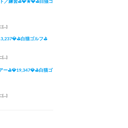
ト／練習⛳💎★💎⛳白猫ゴ
[…]
,237💎⛳白猫ゴルフ⛳
[…]
💎19,347💎⛳白猫ゴ
[…]