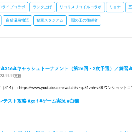
ロライブコラボ
ランク上げ
リコリスリコイルコラボ
リョナ
白猫温泉物語
秘宝スタジアム
闇の王の後継者
F⛳316⛳キャッシュトーナメント（第26回・2次予選）／練習⛳💎
023.11.11更新
前（314）：https://www.youtube.com/watch?v=qzS1znh-v88 ワンショ
テスト攻略 #golf #ゲーム実況 #白猫