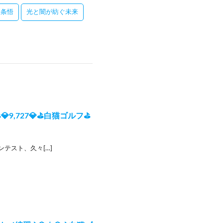
五条悟
光と闇が紡ぐ未来
9,727💎⛳白猫ゴルフ⛳
ットコンテスト、久々[…]