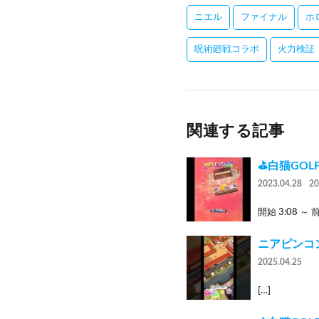
ニエル
ファイナル
ホ
呪術廻戦コラボ
火力検証
関連する記事
⛳白猫GOL
2023.04.28
2
開始 3:08 ～ 
ニアピンコン
2025.04.25
[…]