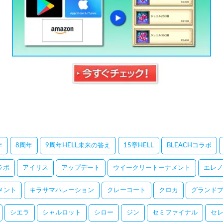
年
8周年
9周年HELL未来の答え
15章HELL
BLEACHコラボ
コラボ
アイリス
アップデート
ウイークリートーナメント
エレノ
メント
キラサマハレーション
クレーコート
クロカ
グランドプ
シエラ
シャルロット
シロー
ジン
セミファイナル
セ