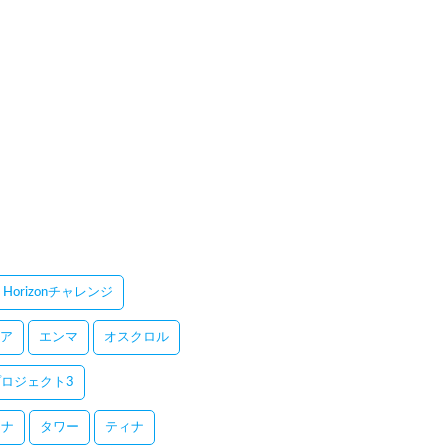
Horizonチャレンジ
ア
エンマ
オスクロル
ロジェクト3
レナ
タワー
ティナ