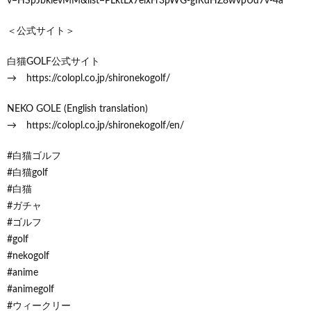
v=HSpJbkievMM&list=PLktLx7elxFr3pWG-gIRdHZ8wvpUd7v-4a
＜公式サイト＞
白猫GOLF公式サイト
→ https://colopl.co.jp/shironekogolf/
NEKO GOLE (English translation)
→ https://colopl.co.jp/shironekogolf/en/
#白猫ゴルフ
#白猫golf
#白猫
#ガチャ
#ゴルフ
#golf
#nekogolf
#anime
#animegolf
#ウィークリー