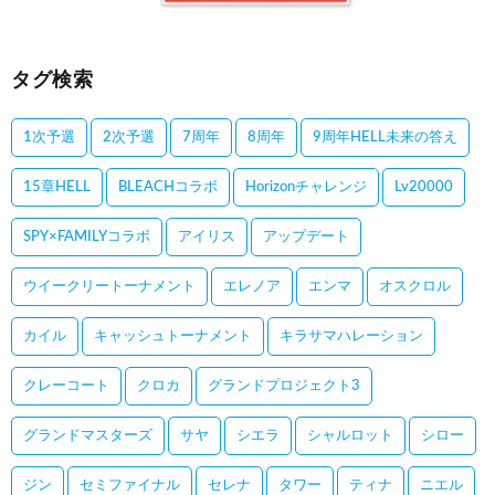
タグ検索
1次予選
2次予選
7周年
8周年
9周年HELL未来の答え
15章HELL
BLEACHコラボ
Horizonチャレンジ
Lv20000
SPY×FAMILYコラボ
アイリス
アップデート
ウイークリートーナメント
エレノア
エンマ
オスクロル
カイル
キャッシュトーナメント
キラサマハレーション
クレーコート
クロカ
グランドプロジェクト3
グランドマスターズ
サヤ
シエラ
シャルロット
シロー
ジン
セミファイナル
セレナ
タワー
ティナ
ニエル