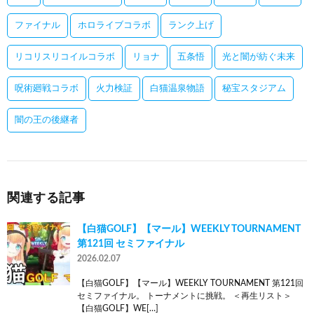
ファイナル
ホロライブコラボ
ランク上げ
リコリスリコイルコラボ
リョナ
五条悟
光と闇が紡ぐ未来
呪術廻戦コラボ
火力検証
白猫温泉物語
秘宝スタジアム
闇の王の後継者
関連する記事
【白猫GOLF】【マール】WEEKLY TOURNAMENT
第121回 セミファイナル
2026.02.07
【白猫GOLF】【マール】WEEKLY TOURNAMENT 第121回
セミファイナル。 トーナメントに挑戦。 ＜再生リスト＞
【白猫GOLF】WE[…]