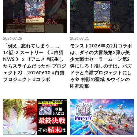
2026.07.26
2026.07.21
「例え…忘れてしまう……」
モンスト2026年の2月コラボ
14話-2 スートリー 《 #白猫
は、ダイの大冒険第2弾か美
NWS 》 x 《アニメ #転生し
少女戦士セーラームーン第2
たらスライムだった件 プロジ
弾にしろ！推しの子は、パズ
ェクト2》_20260630 #白猫
ドラと白猫プロジェクトにし
プロジェクト #コラボ
ろ💢 神獣の聖域 ルウインの
即死攻撃