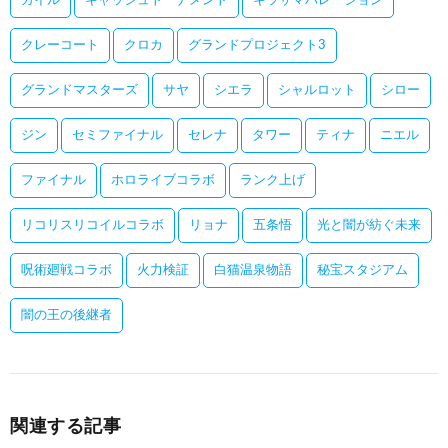
カイル
キャッシュトーナメント
キラサマハレーション
クレーコート
クロカ
グランドプロジェクト3
グランドマスターズ
サヤ
シエラ
シャルロット
シロー
ジン
セミファイナル
セレナ
タワー
ティナ
ニエル
ファイナル
ホロライブコラボ
ランク上げ
リコリスリコイルコラボ
リョナ
五条悟
光と闇が紡ぐ未来
呪術廻戦コラボ
火力検証
白猫温泉物語
秘宝スタジアム
闇の王の後継者
関連する記事