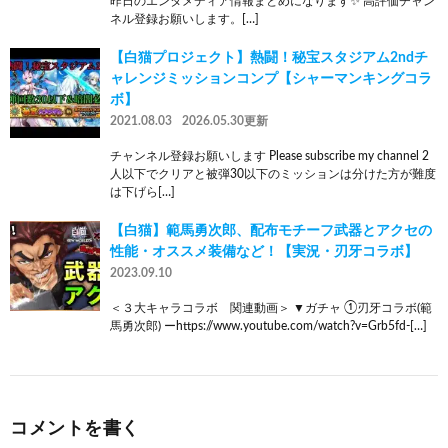
昨日のエンタメディア情報まとめになります✨ 高評価チャン
ネル登録お願いします。[…]
【白猫プロジェクト】熱闘！秘宝スタジアム2ndチ
ャレンジミッションコンプ【シャーマンキングコラ
ボ】
2021.08.03
2026.05.30更新
チャンネル登録お願いします Please subscribe my channel 2
人以下でクリアと被弾30以下のミッションは分けた方が難度
は下げら[…]
【白猫】範馬勇次郎、配布モチーフ武器とアクセの
性能・オススメ装備など！【実況・刃牙コラボ】
2023.09.10
＜３大キャラコラボ 関連動画＞ ▼ガチャ ①刃牙コラボ(範
馬勇次郎) ーhttps://www.youtube.com/watch?v=Grb5fd-[…]
コメントを書く