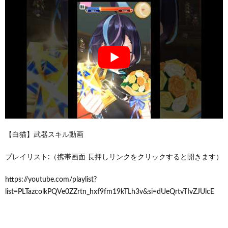
【白猫】武器スキル動画
プレイリスト:（携帯画面 長押しリンクをクリックすると開きます）
https://youtube.com/playlist?
list=PLTazcolkPQVe0ZZrtn_hxf9fm19kTLh3v&si=dUeQrtvTIvZJUlcE