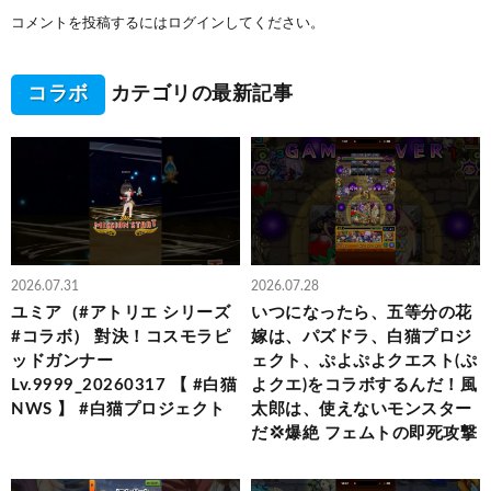
コメントを投稿するには
ログイン
してください。
コラボ
カテゴリの最新記事
2026.07.31
2026.07.28
ユミア（#アトリエ シリーズ
いつになったら、五等分の花
#コラボ） 對決！コスモラピ
嫁は、パズドラ、白猫プロジ
ッドガンナー
ェクト、ぷよぷよクエスト(ぷ
Lv.9999_20260317 【 #白猫
よクエ)をコラボするんだ！風
NWS 】 #白猫プロジェクト
太郎は、使えないモンスター
だ💢爆絶 フェムトの即死攻撃