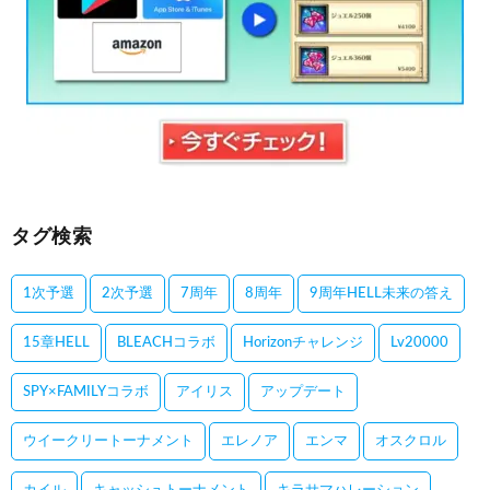
タグ検索
1次予選
2次予選
7周年
8周年
9周年HELL未来の答え
15章HELL
BLEACHコラボ
Horizonチャレンジ
Lv20000
SPY×FAMILYコラボ
アイリス
アップデート
ウイークリートーナメント
エレノア
エンマ
オスクロル