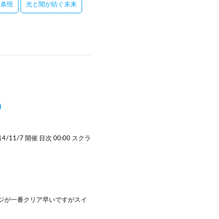
五条悟
光と闇が紡ぐ未来
)
1/7 開催 目次 00:00 スクラ
ージが一番クリア早いですがスイ