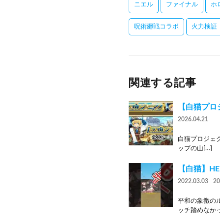
ニエル
ファイナル
ホ
呪術廻戦コラボ
火力検証
関連する記事
【白猫プロ
2026.04.21
白猫プロジェクト
ップの山[…]
【白猫】H
2022.03.03
2
平和の象徴のル
ッチ踏めなかっ