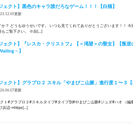
ジェクト】黒色のキャラ誰だろなゲーム！！！【白猫】
023.12.05更新
すか？ どうもゆうせいです。 いつも見てくれてありがとうございます！！ 今
もご覧下さい。 ※自[…]
ェクト】『レスカ・クリストフ』【＜渇望＞の聖女】【叛逆のGuilt
 Wailing－】
ジェクト】グラプロ２ スキル「やまびこ山脈」進行度１〜３【
026.06.07更新
クト#グラプロ２#スキルタイプ#タイプ別#やまびこ山脈#ジュダ#ハオ （編
辺→https[…]