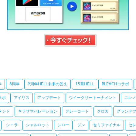
年
8周年
9周年HELL未来の答え
15章HELL
BLEACHコラボ
コラボ
アイリス
アップデート
ウイークリートーナメント
エレノ
メント
キラサマハレーション
クレーコート
クロカ
グランドプ
シエラ
シャルロット
シロー
ジン
セミファイナル
セ