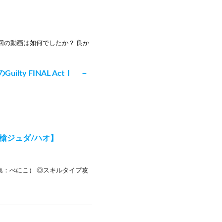
回の動画は如何でしたか？ 良か
y FINAL ActⅠ －
槍ジュダ/ハオ】
集：べにこ） ◎スキルタイプ攻