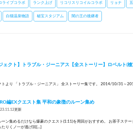
ロライブコラボ
ランク上げ
リコリスリコイルコラボ
リョナ
白猫温泉物語
秘宝スタジアム
闇の王の後継者
ジェクト】トラブル・ジーニアス【全ストーリー】ロベルト(槍
より 「トラブル・ジーニアス」 全ストーリー集です。 2014/10/31～2014/1
ERO編EXクエスト集 平和の象徴のルーン集め
023.11.12更新
ーン集めるだけなら爆豪のクエスト(1:11)を周回がおすすめ。 お茶子ステ
たりくノ一が逃げ回[…]