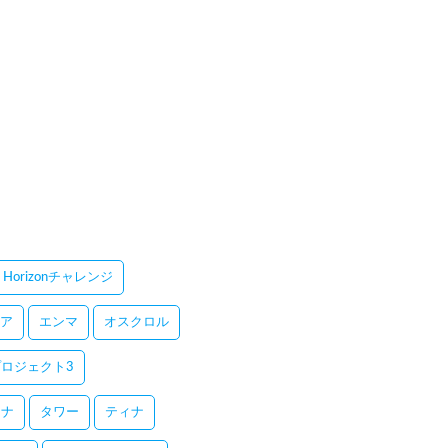
Horizonチャレンジ
ア
エンマ
オスクロル
ロジェクト3
レナ
タワー
ティナ