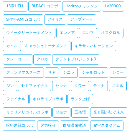
15章HELL
BLEACHコラボ
Horizonチャレンジ
Lv20000
SPY×FAMILYコラボ
アイリス
アップデート
ウイークリートーナメント
エレノア
エンマ
オスクロル
カイル
キャッシュトーナメント
キラサマハレーション
クレーコート
クロカ
グランドプロジェクト3
グランドマスターズ
サヤ
シエラ
シャルロット
シロー
ジン
セミファイナル
セレナ
タワー
ティナ
ニエル
ファイナル
ホロライブコラボ
ランク上げ
リコリスリコイルコラボ
リョナ
五条悟
光と闇が紡ぐ未来
呪術廻戦コラボ
火力検証
白猫温泉物語
秘宝スタジアム