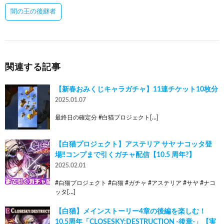
闇の王の後継者
関連する記事
【新春おみくじキャラガチャ】11連チケット10枚分
2025.01.07
最終日の確定分 #白猫プロジェクト[…]
【白猫プロジェクト】アステリア サヤ ナコッタ登
場‼︎コンプまで引くガチャ配信【10.5 周年?】
2025.02.01
#白猫プロジェクト #白猫 #ガチャ #アステリア #サヤ #ナコ
ッタ[…]
【白猫】メインストーリー4章の後編を楽しむ！
10.5周年「CLOSESKY:DESTRUCTION -後章-」【実