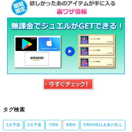
タグ検索
1次予選
2次予選
7周年
8周年
9周年HELL未来の答え