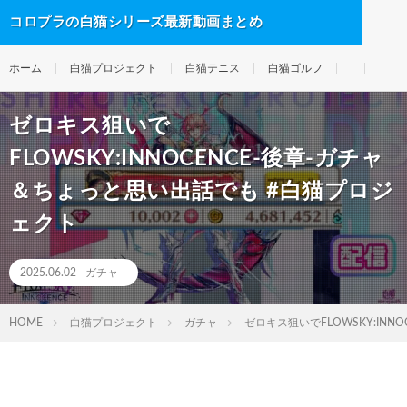
コロプラの白猫シリーズ最新動画まとめ
ホーム
白猫プロジェクト
白猫テニス
白猫ゴルフ
ゼロキス狙いで
FLOWSKY:INNOCENCE-後章-ガチャ
＆ちょっと思い出話でも #白猫プロジ
ェクト
2025.06.02
ガチャ
HOME
白猫プロジェクト
ガチャ
ゼロキス狙いでFLOWSKY:IN