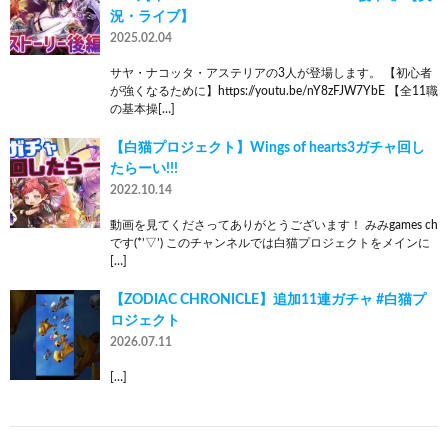
況・ライブ】
2025.02.04
サヤ・ナコッタ・アステリアの3人が登場します。 【初心者
が強くなるために】https://youtu.be/nY8zFJW7YbE 【全11職
の基本操[…]
【白猫プロジェクト】Wings of hearts3ガチャ回し
たらーい!!!
2022.10.14
動画を見てくださってありがとうございます！ みみgames ch
です(*’▽’) このチャンネルでは白猫プロジェクトをメインに
[…]
【ZODIAC CHRONICLE】追加11連ガチャ #白猫プ
ロジェクト
2026.07.11
[…]