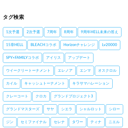
タグ検索
1次予選
2次予選
7周年
8周年
9周年HELL未来の答え
15章HELL
BLEACHコラボ
Horizonチャレンジ
Lv20000
SPY×FAMILYコラボ
アイリス
アップデート
ウイークリートーナメント
エレノア
エンマ
オスクロル
カイル
キャッシュトーナメント
キラサマハレーション
クレーコート
クロカ
グランドプロジェクト3
グランドマスターズ
サヤ
シエラ
シャルロット
シロー
ジン
セミファイナル
セレナ
タワー
ティナ
ニエル