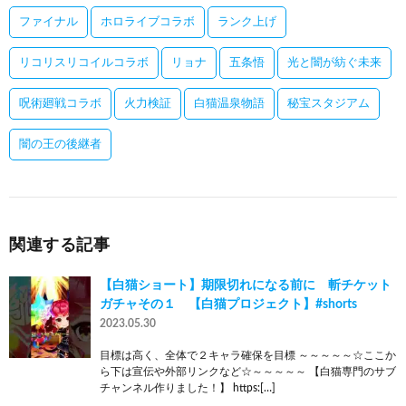
ファイナル
ホロライブコラボ
ランク上げ
リコリスリコイルコラボ
リョナ
五条悟
光と闇が紡ぐ未来
呪術廻戦コラボ
火力検証
白猫温泉物語
秘宝スタジアム
闇の王の後継者
関連する記事
【白猫ショート】期限切れになる前に 斬チケット
ガチャその１ 【白猫プロジェクト】#shorts
2023.05.30
目標は高く、全体で２キャラ確保を目標 ～～～～～☆ここか
ら下は宣伝や外部リンクなど☆～～～～～ 【白猫専門のサブ
チャンネル作りました！】 https:[…]