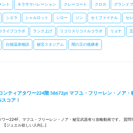
メント
キラサマハレーション
クレーコート
クロカ
グランドプ
シエラ
シャルロット
シロー
ジン
セミファイナル
セ
ロライブコラボ
ランク上げ
リコリスリコイルコラボ
リョナ
白猫温泉物語
秘宝スタジアム
闇の王の後継者
ンティアタワー224階 58672pt マフユ・フリーレン・ノ
Sスコア！
タワー224F、マフユ・フリーレン・ノア・秘宝武器有り攻略動画です。 質
 【ジュエル欲しい人向[…]