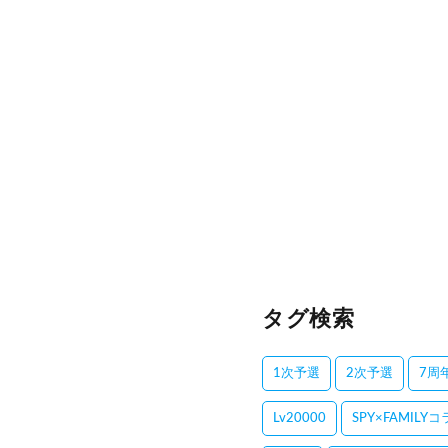
タグ検索
1次予選
2次予選
7周
Lv20000
SPY×FAMILY