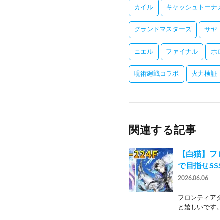
カイル
キャッシュトーナ
グランドマスターズ
サヤ
ニエル
ファイナル
ホ
呪術廻戦コラボ
火力検証
関連する記事
【白猫】フロ
で目指せSS
2026.06.06
フロンティア
と嬉しいです。