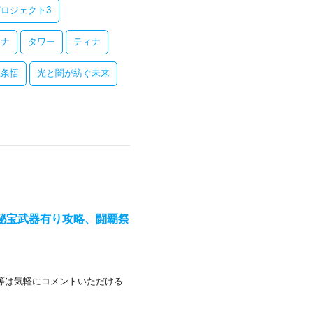
ロジェクト3
レナ
タワー
ティナ
五条悟
光と闇が紡ぐ未来
ア・秘宝武器有り攻略、闘覇祭
問等は気軽にコメントいただける