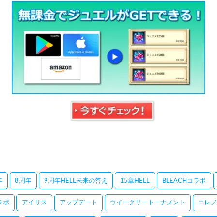
年
8周年
9周年HELL未来の答え
15章HELL
BLEACHコラボ
コラボ
アイリス
アップデート
ウイークリートーナメント
エレノ