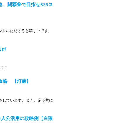
攻略、闘覇祭で目指せSSSス
メントいただけると嬉しいです。
pt
[…]
見攻略 【灯赫】
をしています。 また、定期的に
主人公活用の攻略例【白猫