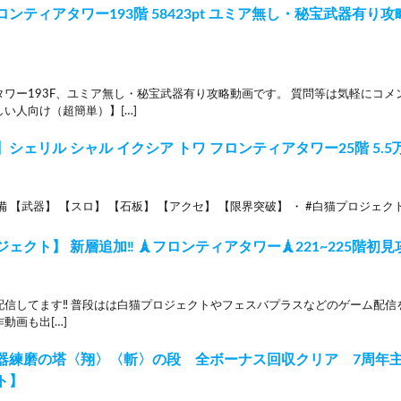
ンティアタワー193階 58423pt ユミア無し・秘宝武器有り
タワー193F、ユミア無し・秘宝武器有り攻略動画です。 質問等は気軽にコ
い人向け（超簡単）】[…]
シェリル シャル イクシア トワ フロンティアタワー25階 5.5万
備 【武器】 【スロ】 【石板】 【アクセ】 【限界突破】 ・ #白猫プロジェクト
ェクト】 新層追加‼ 🗼フロンティアタワー🗼221~225階初
配信してます‼ 普段はは白猫プロジェクトやフェスバプラスなどのゲーム配信
動画も出[…]
器練磨の塔〈翔〉〈斬〉の段 全ボーナス回収クリア 7周年
ト】