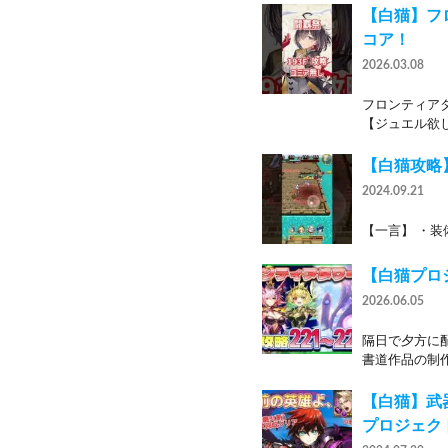
【白猫】フロ
コア！
2026.03.08
フロンティア
【ジュエル欲し
【白猫攻略】
2024.09.21
【一言】 ・装
【白猫プロジ
2026.06.05
隔日で夕方に
書道作品の制作
【白猫】武
プロジェク