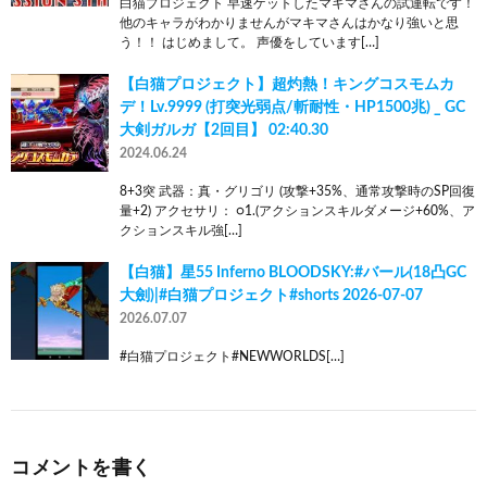
白猫プロジェクト 早速ゲットしたマキマさんの試運転です！
他のキャラがわかりませんがマキマさんはかなり強いと思
う！！ はじめまして。 声優をしています[…]
【白猫プロジェクト】超灼熱！キングコスモムカ
デ！Lv.9999 (打突光弱点/斬耐性・HP1500兆) _ GC
大剣ガルガ【2回目】 02:40.30
2024.06.24
8+3突 武器：真・グリゴリ (攻撃+35%、通常攻撃時のSP回復
量+2) アクセサリ： ○1.(アクションスキルダメージ+60%、ア
クションスキル強[…]
【白猫】星55 Inferno BLOODSKY:#バール(18凸GC
大劍)|#白猫プロジェクト#shorts 2026-07-07
2026.07.07
#白猫プロジェクト#NEWWORLDS[…]
コメントを書く