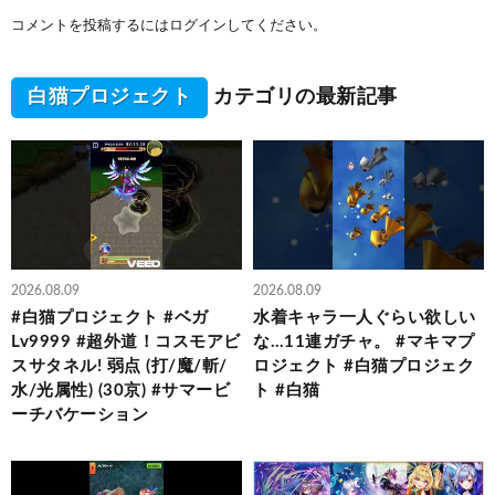
コメントを投稿するには
ログイン
してください。
白猫プロジェクト
カテゴリの最新記事
2026.08.09
2026.08.09
#白猫プロジェクト #ベガ
水着キャラ一人ぐらい欲しい
Lv9999 #超外道！コスモアビ
な…11連ガチャ。 #マキマプ
スサタネル! 弱点 (打/魔/斬/
ロジェクト #白猫プロジェク
水/光属性) (30京) #サマービ
ト #白猫
ーチバケーション