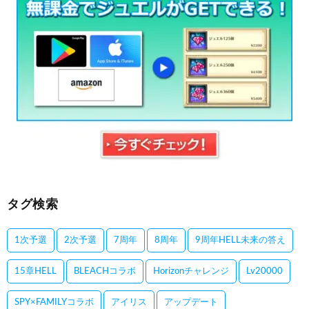
タグ検索
1次予選
2次予選
7周年
8周年
9周年HELL未来の答え
15章HELL
BLEACHコラボ
Horizonチャレンジ
Lv20000
SPY×FAMILYコラボ
アイリス
アップデート