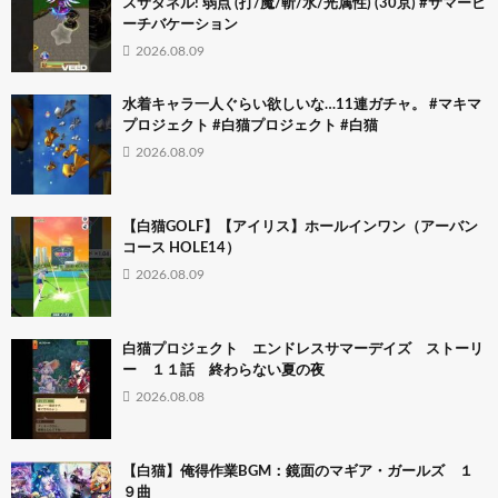
スサタネル! 弱点 (打/魔/斬/水/光属性) (30京) #サマービ
ーチバケーション
2026.08.09
水着キャラ一人ぐらい欲しいな…11連ガチャ。 #マキマ
プロジェクト #白猫プロジェクト #白猫
2026.08.09
【白猫GOLF】【アイリス】ホールインワン（アーバン
コース HOLE14）
2026.08.09
白猫プロジェクト エンドレスサマーデイズ ストーリ
ー １１話 終わらない夏の夜
2026.08.08
【白猫】俺得作業BGM：鏡面のマギア・ガールズ １
９曲