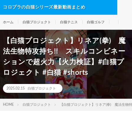
コロプラの白猫シリーズ最新動画まとめ
ホーム
白猫プロジェクト
白猫テニス
白猫ゴルフ
【白猫プロジェクト】リネア(拳) 魔
法生物特攻持ち!! スキルコンビネー
ションで超火力【火力検証】#白猫プ
ロジェクト #白猫 #shorts
2025.02.15
白猫プロジェクト
HOME
白猫プロジェクト
【白猫プロジェクト】リネア(拳) 魔法生物特攻