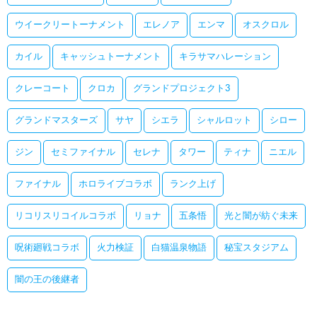
ウイークリートーナメント
エレノア
エンマ
オスクロル
カイル
キャッシュトーナメント
キラサマハレーション
クレーコート
クロカ
グランドプロジェクト3
グランドマスターズ
サヤ
シエラ
シャルロット
シロー
ジン
セミファイナル
セレナ
タワー
ティナ
ニエル
ファイナル
ホロライブコラボ
ランク上げ
リコリスリコイルコラボ
リョナ
五条悟
光と闇が紡ぐ未来
呪術廻戦コラボ
火力検証
白猫温泉物語
秘宝スタジアム
闇の王の後継者