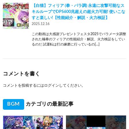
【白猫】フィリア (拳・パラ調) 永遠に攻撃可能なス
キルループでDPS600兆超えの超火力可能! 使いこな
すと楽しい!【性能紹介・解説・火力検証】
2025.12.16
この動画は大感謝プレゼントフェスタ2025でパラメータ調整
された極拳のフィリアの性能紹介・解説、火力検証をしてい
るのだ 試運転は打の練磨に行っているの[…]
コメントを書く
コメントを投稿するには
ログイン
してください。
BGM
カテゴリの最新記事