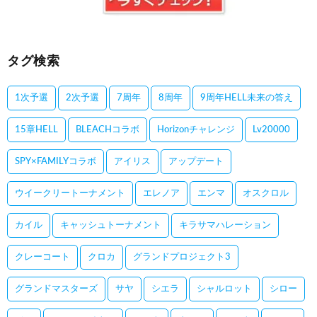
タグ検索
1次予選
2次予選
7周年
8周年
9周年HELL未来の答え
15章HELL
BLEACHコラボ
Horizonチャレンジ
Lv20000
SPY×FAMILYコラボ
アイリス
アップデート
ウイークリートーナメント
エレノア
エンマ
オスクロル
カイル
キャッシュトーナメント
キラサマハレーション
クレーコート
クロカ
グランドプロジェクト3
グランドマスターズ
サヤ
シエラ
シャルロット
シロー