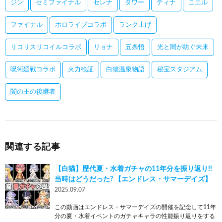
ジン
セミファイナル
セレナ
タワー
ティナ
ニエル
ファイナル
ホロライブコラボ
ランク上げ
リコリスリコイルコラボ
リョナ
五条悟
光と闇が紡ぐ未来
呪術廻戦コラボ
火力検証
白猫温泉物語
秘宝スタジアム
闇の王の後継者
関連する記事
【白猫】歴代夏・水着ガチャの11年分を振り返り!!
当時はどうだった? 【エンドレス・サマーデイズ】
2025.09.07
この動画はエンドレス・サマーデイズの開催を記念して11年
分の夏・水着イベントのガチャキャラの性能振り返りをする