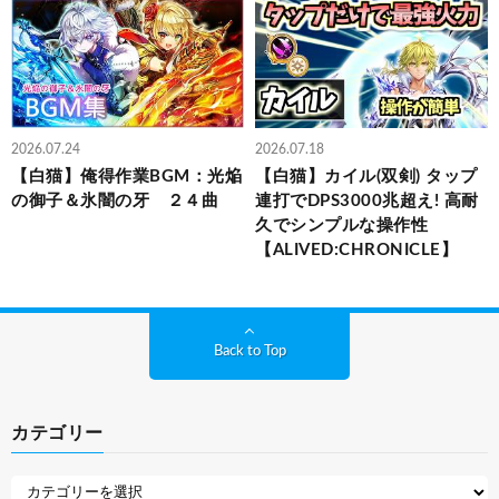
2026.07.24
2026.07.18
【白猫】俺得作業BGM：光焔
【白猫】カイル(双剣) タップ
の御子＆氷闇の牙 ２４曲
連打でDPS3000兆超え! 高耐
久でシンプルな操作性
【ALIVED:CHRONICLE】
Back to Top
カテゴリー