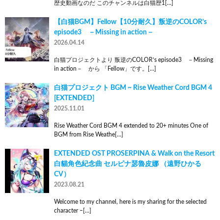
歴史動画なのだ このチャンネルは白猫歴1[…]
【白猫BGM】Fellow【10分耐久】叛逆のCOLOR’s
episode3 －Missing in action－
2026.04.14
白猫プロジェクトより 叛逆のCOLOR’s episode3 －Missing
in action－ から 「Fellow」です。[…]
白猫プロジェクト BGM ~ Rise Weather Cord BGM 4
[EXTENDED]
2025.11.01
Rise Weather Cord BGM 4 extended to 20+ minutes One of
BGM from Rise Weathe[…]
EXTENDED OST PROSERPINA & Walk on the Resort
白貓角色紀念曲 セルピナ瑟魯皮娜 （遠野ひかる
CV）
2023.08.21
Welcome to my channel, here is my sharing for the selected
character –[…]