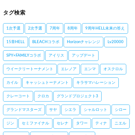
タグ検索
1次予選
2次予選
7周年
8周年
9周年HELL未来の答え
15章HELL
BLEACHコラボ
Horizonチャレンジ
Lv20000
SPY×FAMILYコラボ
アイリス
アップデート
ウイークリートーナメント
エレノア
エンマ
オスクロル
カイル
キャッシュトーナメント
キラサマハレーション
クレーコート
クロカ
グランドプロジェクト3
グランドマスターズ
サヤ
シエラ
シャルロット
シロー
ジン
セミファイナル
セレナ
タワー
ティナ
ニエル