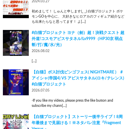
2024.03.27
初めまして！ しゅんと申します(_ _) 白猫プロジェクト ポケ
モンGOを中心に、 大好きなヒロアカのフィギュア紹介など
も出来たらなと思ってます！ よ[…]
#白猫プロジェクト ヨナ（劍）超！決戦クエスト 超
外道!コスモアビスサタネル!Lv9999（HP30京 弱点
斬/打/魔/水/光）
2026.08.02
[…]
【白猫】ボス討伐ビンゴフェス( NIGHTMARE ) #
アイシャ(帝国4) VS アビスサタネル(ロキ/テレンス)
#白猫プロジェクト
2026.07.05
-If you like my videos, please press the like button and
subscribe my chann[…]
【白猫プロジェクト】ストーリー後半ライブ！8周
年最後まで見届ける！※ネタバレ注意『Fragment
Versus 』