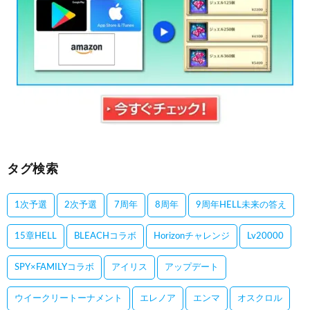
タグ検索
1次予選
2次予選
7周年
8周年
9周年HELL未来の答え
15章HELL
BLEACHコラボ
Horizonチャレンジ
Lv20000
SPY×FAMILYコラボ
アイリス
アップデート
ウイークリートーナメント
エレノア
エンマ
オスクロル