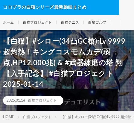
コロプラの白猫シリーズ最新動画まとめ
ホーム
白猫プロジェクト
白猫テニス
白猫ゴルフ
【白猫】#シロー(34凸GC槍):Lv.9999
超灼熱！キングコスモムカデ(弱
点,HP12,000兆) & #武器練磨の塔 翔
【入手記念】|#白猫プロジェクト
2025-01-14
2025.01.14
白猫プロジェクト
HOME
白猫プロジェクト
【白猫】#シロー(34凸GC槍):Lv.9999 超灼