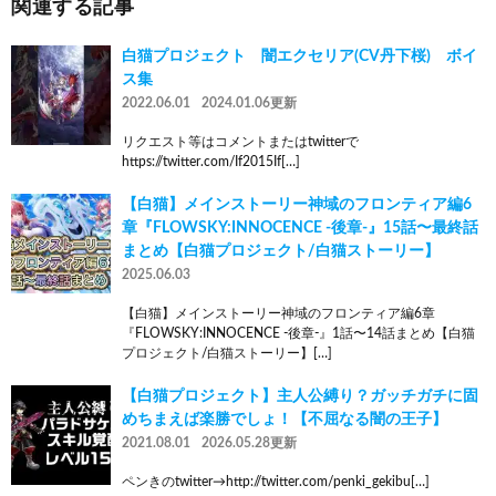
関連する記事
白猫プロジェクト 闇エクセリア(CV丹下桜) ボイ
ス集
2022.06.01
2024.01.06更新
リクエスト等はコメントまたはtwitterで
https://twitter.com/If2015If[…]
【白猫】メインストーリー神域のフロンティア編6
章『FLOWSKY:INNOCENCE -後章-』15話〜最終話
まとめ【白猫プロジェクト/白猫ストーリー】
2025.06.03
【白猫】メインストーリー神域のフロンティア編6章
『FLOWSKY:INNOCENCE -後章-』1話〜14話まとめ【白猫
プロジェクト/白猫ストーリー】[…]
【白猫プロジェクト】主人公縛り？ガッチガチに固
めちまえば楽勝でしょ！【不屈なる闇の王子】
2021.08.01
2026.05.28更新
ペンきのtwitter→http://twitter.com/penki_gekibu[…]