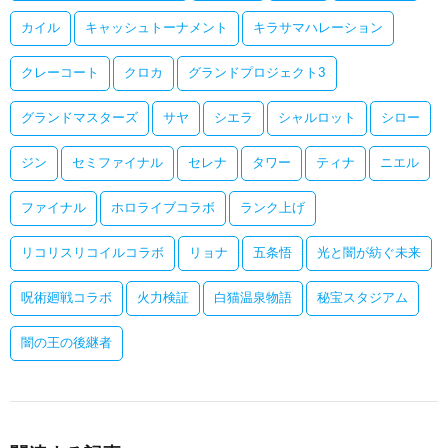
カイル
キャッシュトーナメント
キラサマハレーション
クレーコート
クロカ
グランドプロジェクト3
グランドマスターズ
サヤ
シエラ
シャルロット
シロー
ジン
セミファイナル
セレナ
タワー
ティナ
ニエル
ファイナル
ホロライブコラボ
ランク上げ
リコリスリコイルコラボ
リョナ
五条悟
光と闇が紡ぐ未来
呪術廻戦コラボ
火力検証
白猫温泉物語
秘宝スタジアム
闇の王の後継者