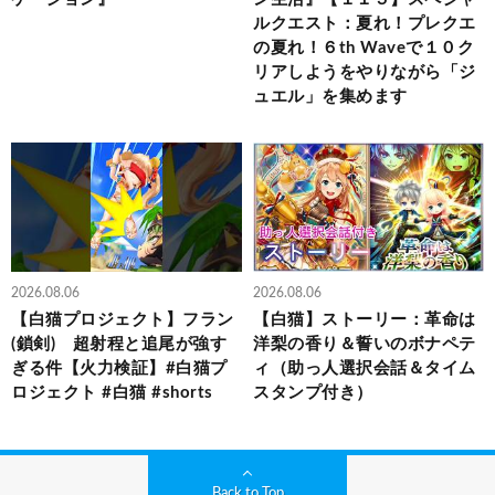
ルクエスト：夏れ！プレクエ
の夏れ！６th Waveで１０ク
リアしようをやりながら「ジ
ュエル」を集めます
2026.08.06
2026.08.06
【白猫プロジェクト】フラン
【白猫】ストーリー：革命は
(鎖剣) 超射程と追尾が強す
洋梨の香り＆誓いのボナペテ
ぎる件【火力検証】#白猫プ
ィ（助っ人選択会話＆タイム
ロジェクト #白猫 #shorts
スタンプ付き）
Back to Top