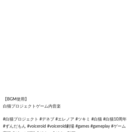
【BGM使用】
白猫プロジェクトゲーム内音楽
#白猫プロジェクト #デネブ #エレノア #ツキミ #白猫 #白猫10周年
#ずんだもん #voiceroid #voiceroid劇場 #games #gameplay #ゲーム