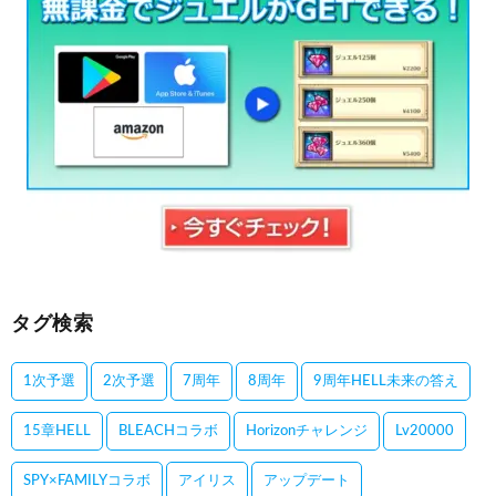
タグ検索
1次予選
2次予選
7周年
8周年
9周年HELL未来の答え
15章HELL
BLEACHコラボ
Horizonチャレンジ
Lv20000
SPY×FAMILYコラボ
アイリス
アップデート