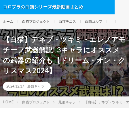
コロプラの白猫シリーズ最新動画まとめ
ホーム
白猫プロジェクト
白猫テニス
白猫ゴルフ
【白猫】デネブ・ツキミ・エレノアモ
チーフ武器解説! 3キャラにオススメ
の武器の紹介も【ドリーム・オン・ク
リスマス2024】
2024.12.17
最強キャラ
HOME
白猫プロジェクト
最強キャラ
【白猫】デネブ・ツキミ・エ