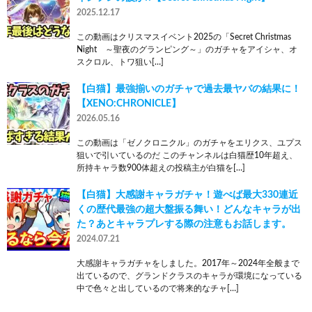
2025.12.17
この動画はクリスマスイベント2025の「Secret Christmas
Night ～聖夜のグランピング～」のガチャをアイシャ、オ
スクロル、トワ狙い[…]
【白猫】最強揃いのガチャで過去最ヤバの結果に！
【XENO:CHRONICLE】
2026.05.16
この動画は「ゼノクロニクル」のガチャをエリクス、ユプス
狙いで引いているのだ このチャンネルは白猫歴10年超え、
所持キャラ数900体超えの投稿主が白猫を[…]
【白猫】大感謝キャラガチャ！遊べば最大330連近
くの歴代最強の超大盤振る舞い！どんなキャラが出
た？あとキャラプレする際の注意もお話します。
2024.07.21
大感謝キャラガチャをしました。2017年～2024年全般まで
出ているので、グランドクラスのキャラが環境になっている
中で色々と出しているので将来的なチャ[…]