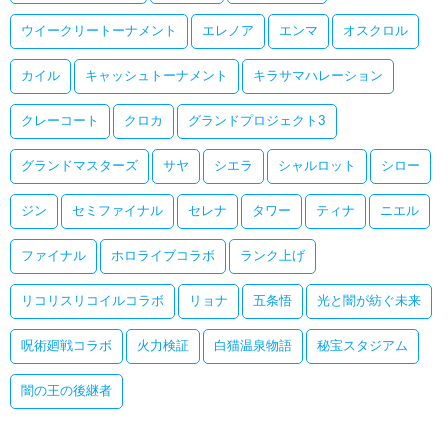
ウイークリートーナメント
エレノア
エンマ
オスクロル
カイル
キャッシュトーナメント
キラサマハレーション
クレーコート
クロカ
グランドプロジェクト3
グランドマスターズ
サヤ
シエラ
シャルロット
シロー
ジン
セミファイナル
セレナ
タワー
ティナ
ニエル
ファイナル
ホロライブコラボ
ランク上げ
リコリスリコイルコラボ
リョナ
五条悟
光と闇が紡ぐ未来
呪術廻戦コラボ
火力検証
白猫温泉物語
秘宝スタジアム
闇の王の後継者