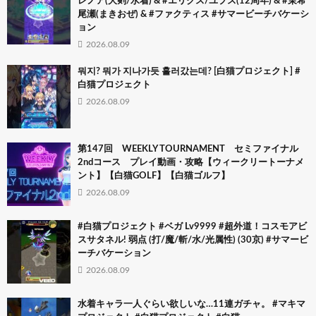
レノア(大剣/水着) & #エリクス/ユプス(12周年) & #茉希
尾瀬(まきおぜ) & #ファクティス #サマービーチバケーシ
ョン
2026.08.09
뭐지? 뭐가 지나가듯 흘러갔는데? [白猫プロジェクト] #
白猫プロジェクト
2026.08.09
第147回 WEEKLY TOURNAMENT セミファイナル
2ndコース プレイ動画・攻略【ウィークリートーナメ
ント】【白猫GOLF】【白猫ゴルフ】
2026.08.09
#白猫プロジェクト #ベガ Lv9999 #超外道！コスモアビ
スサタネル! 弱点 (打/魔/斬/水/光属性) (30京) #サマービ
ーチバケーション
2026.08.09
水着キャラ一人ぐらい欲しいな…11連ガチャ。 #マキマ