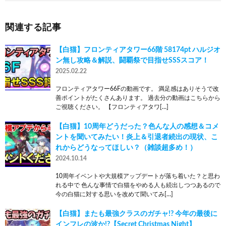
関連する記事
【白猫】フロンティアタワー66階 58174pt ハルジオ
ン無し攻略＆解説、闘覇祭で目指せSSSスコア！
2025.02.22
フロンティアタワー66Fの動画です。 満足感はありそうで改
善ポイントがたくさんあります。 過去分の動画はこちらから
ご視聴ください。 【フロンティアタワ[…]
【白猫】10周年どうだった？色んな人の感想＆コメ
ントを聞いてみたい！炎上＆引退者続出の現状、こ
れからどうなってほしい？（雑談超多め！）
2024.10.14
10周年イベントや大規模アップデートが落ち着いた？と思わ
れる中で 色んな事情で白猫をやめる人も続出しつつあるので
今の白猫に対する思いを改めて聞いてみ[…]
【白猫】またも最強クラスのガチャ!? 今年の最後に
インフレの波か!?【Secret Christmas Night】