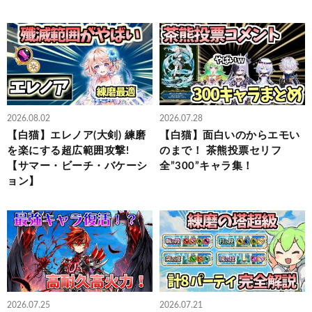
2026.08.02
2026.07.28
【白猫】エレノア(大剣) 練磨
【白猫】面白いのからエモい
を楽にする超広範囲攻撃!
のまで！ 茶熊投票セリフ
【サマー・ビーチ・バケーシ
全”300”キャラ集！
ョン】
2026.07.25
2026.07.21