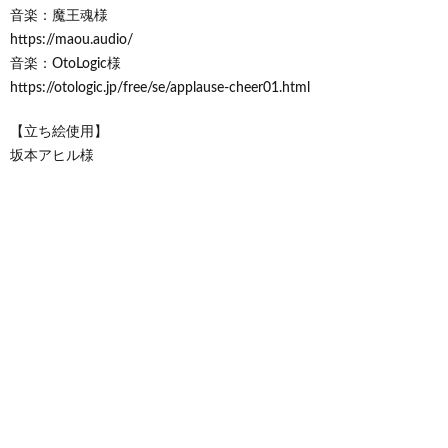
音楽：魔王魂様
https://maou.audio/
音楽：OtoLogic様
https://otologic.jp/free/se/applause-cheer01.html
【立ち絵使用】
坂本アヒル様