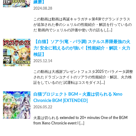
練磨】
2024.08.28
この動画は動画は再誕キャラガチャ第4弾でグランドクラス
が追加された拳のシェリルの性能紹介・解説を行っているの
だ 動画内でシェリルの評価や使い方の話もし[…]
【白猫】ソアラ(竜・パラ調) ステルス界隈最強の火
力! 安全に戦えるのが強い!【性能紹介・解説・火力
検証】
2025.12.14
この動画は大感謝プレゼントフェスタ2025でパラメータ調整
されたドラゴンユナイトのソアラの性能紹介・解説、火力検
証をしているのだ 試運転はコスモダイス[…]
白猫プロジェクト BGM ~ 火蓋は切られる Xeno
Chronicle BGM [EXTENDED]
2026.05.22
火蓋は切られる extended to 20+ minutes One of the BGM
from Xeno Chronicle event I […]