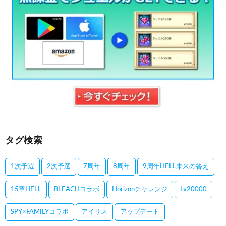
タグ検索
1次予選
2次予選
7周年
8周年
9周年HELL未来の答え
15章HELL
BLEACHコラボ
Horizonチャレンジ
Lv20000
SPY×FAMILYコラボ
アイリス
アップデート