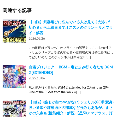
関連する記事
【白猫】武器選びに悩んでいる人は見てください!
初心者から上級者までオススメのグランヘリオブラ
イト解説!
2026.02.26
この動画はグランヘリオブライトの解説をしているのだ! ア
トリエシリーズコラボの初心者や復帰勢の方は特に参考にし
て欲しいのだ このチャンネルは白猫歴10[…]
白猫プロジェクト BGM ~ 竜と歩み行く者たち BGM
2 [EXTENDED]
2025.10.06
竜と歩み行く者たち BGM 2 Extended for 20 minutes 20+
One of the BGMs from the Walk w[…]
【白猫】(誰もが持つ○○がない) シェリル(GC拳,変身)
強い通常や練磨適正の殲滅など強みもあるが、まさ
かの欠点も (性能紹介・解説)【星50アマデウス、打