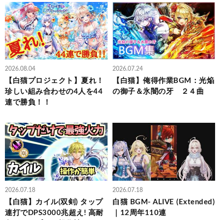
2026.08.04
2026.07.24
【白猫プロジェクト】夏れ！
【白猫】俺得作業BGM：光焔
珍しい組み合わせの4人を44
の御子＆氷闇の牙 ２４曲
連で勝負！！
2026.07.18
2026.07.18
【白猫】カイル(双剣) タップ
白猫 BGM- ALIVE (Extended)
連打でDPS3000兆超え! 高耐
｜12周年110連