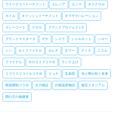
ウイークリートーナメント
エレノア
エンマ
オスクロル
カイル
キャッシュトーナメント
キラサマハレーション
クレーコート
クロカ
グランドプロジェクト3
グランドマスターズ
サヤ
シエラ
シャルロット
シロー
ジン
セミファイナル
セレナ
タワー
ティナ
ニエル
ファイナル
ホロライブコラボ
ランク上げ
リコリスリコイルコラボ
リョナ
五条悟
光と闇が紡ぐ未来
呪術廻戦コラボ
火力検証
白猫温泉物語
秘宝スタジアム
闇の王の後継者