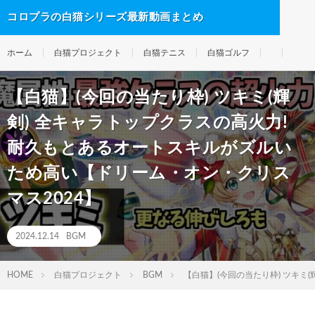
コロプラの白猫シリーズ最新動画まとめ
ホーム
白猫プロジェクト
白猫テニス
白猫ゴルフ
【白猫】(今回の当たり枠) ツキミ(輝
剣) 全キャラトップクラスの高火力!
耐久もとあるオートスキルがズルい
ため高い【ドリーム・オン・クリス
マス2024】
2024.12.14
BGM
HOME
白猫プロジェクト
BGM
【白猫】(今回の当たり枠) ツキミ