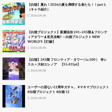
【白猫】夏れ！2026の夏を満喫する者たち！！part１
（キャラ紹介）
2026.08.08
【白猫プロジェクト】新層追加 241~245階🗼フロンテ
ィアタワー🗼初見攻略‼ ～白猫プロジェクト NEW
WORLD’S【灯赫】
2026.08.08
【白猫】245階 フロンティア・タワー ( Lv.500 ) 斧レ
スカ + 大剣エレノア 【55,435pt】
2026.08.08
ユーザーの居ない12周年ガチャ。 #マキマプロジェクト
#白猫プロジェクト #白猫 12
2026.08.08