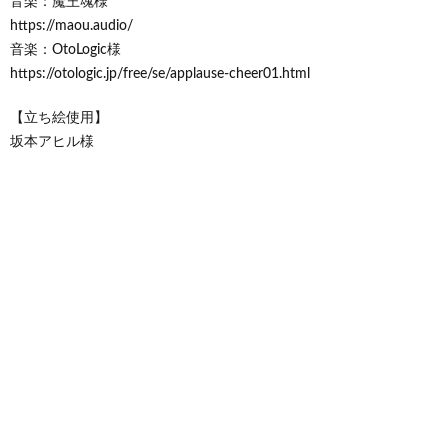
音楽：魔王魂様
https://maou.audio/
音楽：OtoLogic様
https://otologic.jp/free/se/applause-cheer01.html
【立ち絵使用】
坂本アヒル様