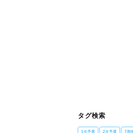
タグ検索
1次予選
2次予選
7周