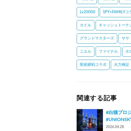
Lv20000
SPY×FAMILY
カイル
キャッシュトーナ
グランドマスターズ
サヤ
ニエル
ファイナル
ホ
呪術廻戦コラボ
火力検証
関連する記事
#白猫プロジ
#UNIONS
2026.04.28