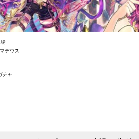
練場
楽アマデウス
ガチャ