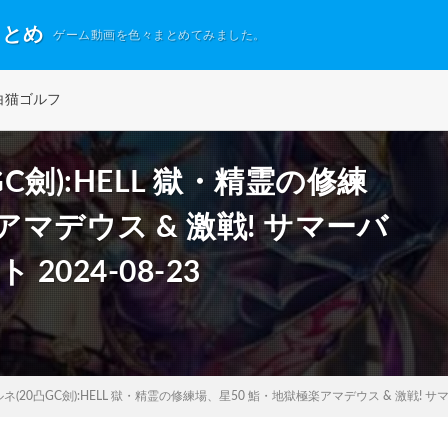
まとめ
ゲーム動画を色々まとめてみました。
白猫ゴルフ
C劍):HELL 獄・精霊の修練
アマデウス & 激戦! サマーバ
2024-08-23
(20凸GC劍):HELL 獄・精霊の修練場、星50 鮨・地獄極楽アマデウス & 激戦! サマーバ