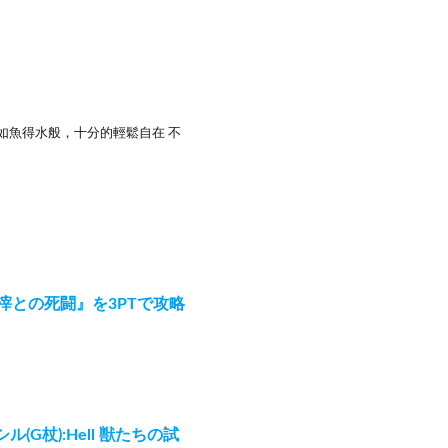
如魚得水般，十分的輕鬆自在 不
滓との死闘』を3PTで攻略
ル(G杖):Hell 獣たちの試