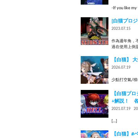
-If you like my
[白猫プロジ
2023.07.15
作為週年角，
過在使用上倒是
【白猫】 大
2026.07.19
少點打空氣/積
【白猫プロ
+解説！ 
2021.07.19
2
[…]
【白猫】#ベア