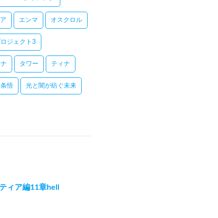
ア
エンマ
オスクロル
ロジェクト3
レナ
タワー
ティナ
五条悟
光と闇が紡ぐ未来
ィア編11章hell