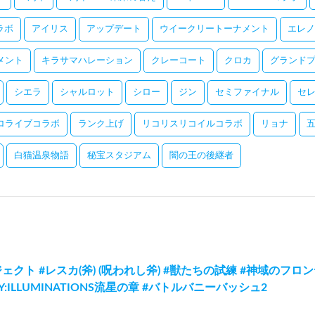
コラボ
アイリス
アップデート
ウイークリートーナメント
エレノ
メント
キラサマハレーション
クレーコート
クロカ
グランドプ
シエラ
シャルロット
シロー
ジン
セミファイナル
セ
ロライブコラボ
ランク上げ
リコリスリコイルコラボ
リョナ
白猫温泉物語
秘宝スタジアム
闇の王の後継者
ェクト #レスカ(斧) (呪われし斧) #獣たちの試練 #神域のフロンテ
KY:ILLUMINATIONS流星の章 #バトルバニーバッシュ2