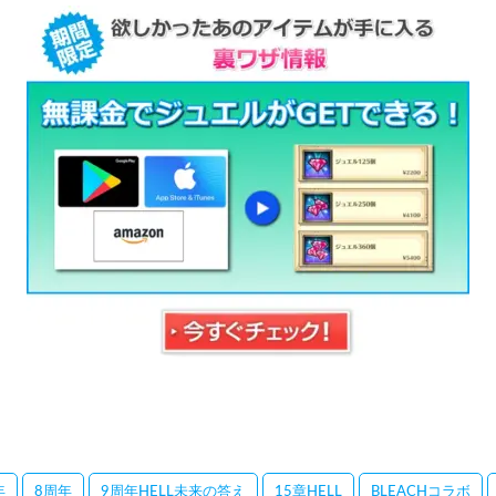
年
8周年
9周年HELL未来の答え
15章HELL
BLEACHコラボ