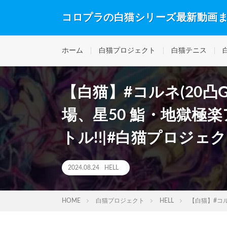
コロプラの白猫シリーズ最新動画
ホーム
白猫プロジェクト
白猫テニス
【白猫】#コルネ(20凸G
場、星50 鮨・地獄極楽
トル!!|#白猫プロジェクト 
2024.08.24
HELL
HOME
白猫プロジェクト
HELL
【白猫】#コルネ