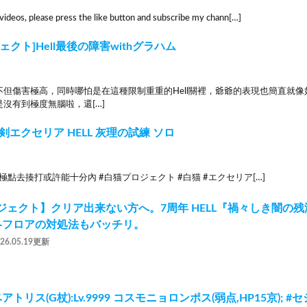
 videos, please press the like button and subscribe my chann[…]
ェクト]Hell最後の障害withグラハム
不但傷害極高，同時哪怕是在這種限制重重的Hell關裡，爺爺的表現也簡直就像
沒有到極度無腦啦，還[…]
剣エクセリア HELL 灰理の試練 ソロ
極點去揍打或許能十分內 #白猫プロジェクト #白猫 #エクセリア[…]
ジェクト】クリア出来ない方へ。7周年 HELL『禍々しき闇の残
各フロアの対処法もバッチリ。
026.05.19更新
トリス(G杖):Lv.9999 コスモニョロンポス(弱点,HP15京); #セシ